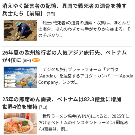
消えゆく証言者の記憶、異国で戦死者の遺骨を捜す
兵士たち【前編】
(2日)
烈士(戦死者)の遺骨の捜索・収集は、ほとんど
の場合、ほんのわずかな手がかりから始まる。そ
の手がかり...
26年夏の欧州旅行者の人気アジア旅行先、ベトナム
が4位に
(8日)
デジタル旅行プラットフォーム「アゴダ
(Agoda)」を運営するアゴダ・カンパニー(Agoda
Company、シンガ...
25年の即席めん需要、ベトナムは82.3億食に増加
世界4位を維持
(7日)
世界ラーメン協会(WINA)によると、2025年に
おけるベトナムのインスタントラーメン(即席め
ん)需要は、前...