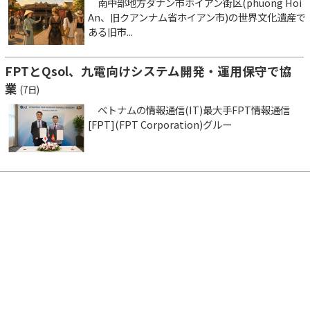
南中部地方ダナン市ホイアン街区(phuong Hoi
An、旧クアンナム省ホイアン市)の世界文化遺産で
ある旧市...
FPTとQsol、九電向けシステム開発・運用保守で協
業
(7日)
ベトナムの情報通信(IT)最大手FPT情報通信
[FPT](FPT Corporation)グルー