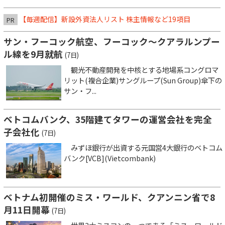
【毎週配信】新設外資法人リスト 株主情報など19項目
PR
サン・フーコック航空、フーコック～クアラルンプー
ル線を9月就航
(7日)
観光不動産開発を中核とする地場系コングロマ
リット(複合企業)サングループ(Sun Group)傘下の
サン・フ...
ベトコムバンク、35階建てタワーの運営会社を完全
子会社化
(7日)
みずほ銀行が出資する元国営4大銀行のベトコム
バンク[VCB](Vietcombank)
ベトナム初開催のミス・ワールド、クアンニン省で8
月11日開幕
(7日)