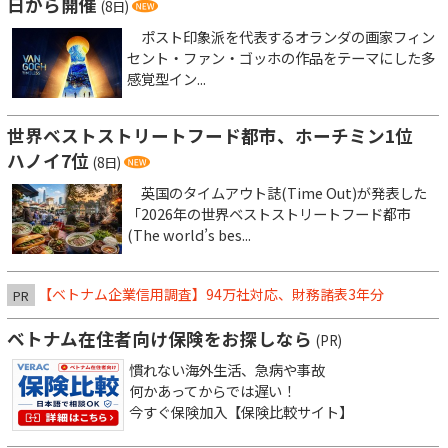
日から開催
(8日)
ポスト印象派を代表するオランダの画家フィン
セント・ファン・ゴッホの作品をテーマにした多
感覚型イン...
世界ベストストリートフード都市、ホーチミン1位
ハノイ7位
(8日)
英国のタイムアウト誌(Time Out)が発表した
「2026年の世界ベストストリートフード都市
(The world’s bes...
【ベトナム企業信用調査】94万社対応、財務諸表3年分
PR
ベトナム在住者向け保険をお探しなら
(PR)
慣れない海外生活、急病や事故
何かあってからでは遅い！
今すぐ保険加入【保険比較サイト】