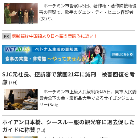
ホーチミン市警察は5日、著作権・著作隣接権侵
害の容疑で、歌手のグエン・ティ・ヒエン容疑者
(女)と、...
漢越語は中国語より日本語の音読みに近い！
PR
SJC元社長、控訴審で禁固21年に減刑 被害回復を考
慮
(7日)
ホーチミン市上級人民裁判所は5日、同市人民委
員会傘下の金・宝飾品大手であるサイゴンジュエ
リー(Saig...
ホイアン日本橋、シースルー服の観光客に退去促した
ガイドに称賛
(7日)