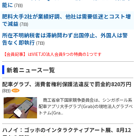
能に
(7日)
肥料大手2社が業績好調、他社は需要低迷とコスト増
で減益
(7日)
所在不明納税者は滞納問わず出国停止、外国人は警
告なく即執行
(7日)
【会員記事】はVIETJO法人会員9つの特典の1つです
新着ニュース一覧
配車グラブ、消費者権利保護法違反で罰金約820万円
(8日)
商工省傘下国家競争委員会は、シンガポール系
配車アプリ大手グラブ(Grab)の現地法人グラブベ
トナム(Gra...
ハノイ：ゴッホのインタラクティブアート展、8月12