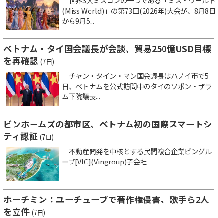
世界3大ミスコンの一つである「ミス・ワールド
(Miss World)」の第73回(2026年)大会が、8月8日
から9月5...
ベトナム・タイ国会議長が会談、貿易250億USD目標
を再確認
(7日)
チャン・タイン・マン国会議長はハノイ市で5
日、ベトナムを公式訪問中のタイのソポン・ザラ
ム下院議長...
ビンホームズの都市区、ベトナム初の国際スマートシ
ティ認証
(7日)
不動産開発を中核とする民間複合企業ビングル
ープ[VIC](Vingroup)子会社
ホーチミン：ユーチューブで著作権侵害、歌手ら2人
を立件
(7日)