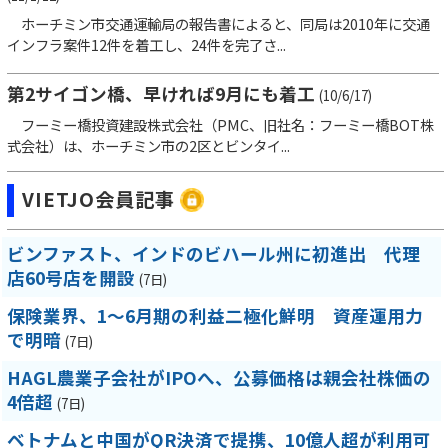
ホーチミン市交通運輸局の報告書によると、同局は2010年に交通
インフラ案件12件を着工し、24件を完了さ...
第2サイゴン橋、早ければ9月にも着工
(10/6/17)
フーミー橋投資建設株式会社（PMC、旧社名：フーミー橋BOT株
式会社）は、ホーチミン市の2区とビンタイ...
VIETJO会員記事
ビンファスト、インドのビハール州に初進出 代理
店60号店を開設
(7日)
保険業界、1～6月期の利益二極化鮮明 資産運用力
で明暗
(7日)
HAGL農業子会社がIPOへ、公募価格は親会社株価の
4倍超
(7日)
ベトナムと中国がQR決済で提携、10億人超が利用可