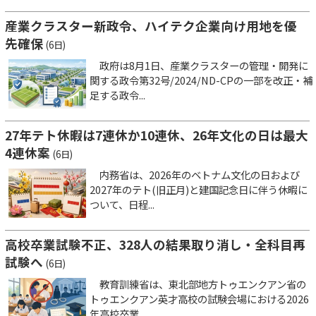
産業クラスター新政令、ハイテク企業向け用地を優
先確保
(6日)
政府は8月1日、産業クラスターの管理・開発に
関する政令第32号/2024/ND-CPの一部を改正・補
足する政令...
27年テト休暇は7連休か10連休、26年文化の日は最大
4連休案
(6日)
内務省は、2026年のベトナム文化の日および
2027年のテト(旧正月)と建国記念日に伴う休暇に
ついて、日程...
高校卒業試験不正、328人の結果取り消し・全科目再
試験へ
(6日)
教育訓練省は、東北部地方トゥエンクアン省の
トゥエンクアン英才高校の試験会場における2026
年高校卒業...