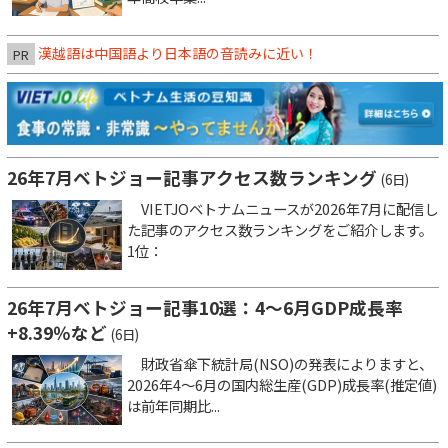
漢越語は中国語より日本語の音読みに近い！
PR
26年7月ベトジョー記事アクセス数ランキング
(6日)
VIETJOベトナムニュースが2026年7月に配信し
た記事のアクセス数ランキングをご紹介します。
1位：
26年7月ベトジョー記事10選：4～6月GDP成長率
+8.39％など
(6日)
財政省傘下統計局(NSO)の発表によりますと、
2026年4～6月の国内総生産(GDP)成長率(推定値)
は前年同期比...