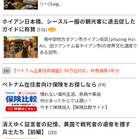
リー(Saig...
ホイアン日本橋、シースルー服の観光客に退去促した
ガイドに称賛
(5:01)
南中部地方ダナン市ホイアン街区(phuong Hoi
An、旧クアンナム省ホイアン市)の世界文化遺産で
ある旧市...
【ベトナム企業信用調査】94万社対応、財務諸表3年分
PR
ベトナム在住者向け保険をお探しなら
(PR)
慣れない海外生活、急病や事故
何かあってからでは遅い！
今すぐ保険加入【保険比較サイト】
消えゆく証言者の記憶、異国で戦死者の遺骨を捜す
兵士たち【前編】
(2日)