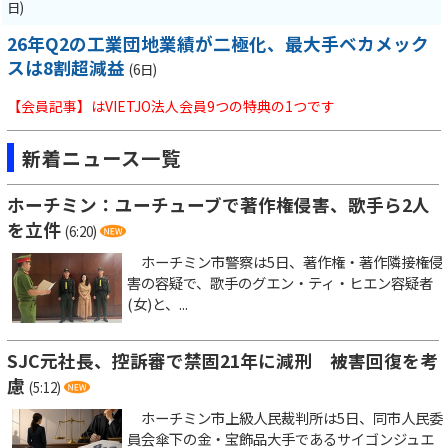
日)
26年Q2の工業団地業績が二極化、最大手ベカメック
スは8割超減益
(6日)
【会員記事】はVIETJO法人会員9つの特典の1つです
新着ニュース一覧
ホーチミン：ユーチューブで著作権侵害、歌手ら2人
を立件
(6:20)
ホーチミン市警察は5日、著作権・著作隣接権侵
害の容疑で、歌手のグエン・ティ・ヒエン容疑者
(女)と、...
SJC元社長、控訴審で禁固21年に減刑 被害回復を考
慮
(5:12)
ホーチミン市上級人民裁判所は5日、同市人民委
員会傘下の金・宝飾品大手であるサイゴンジュエ