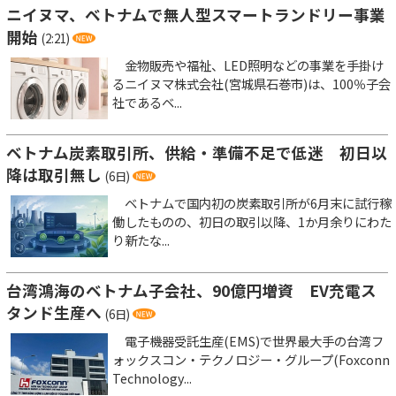
ニイヌマ、ベトナムで無人型スマートランドリー事業
開始
(2:21)
金物販売や福祉、LED照明などの事業を手掛け
るニイヌマ株式会社(宮城県石巻市)は、100％子会
社であるベ...
ベトナム炭素取引所、供給・準備不足で低迷 初日以
降は取引無し
(6日)
ベトナムで国内初の炭素取引所が6月末に試行稼
働したものの、初日の取引以降、1か月余りにわた
り新たな...
台湾鴻海のベトナム子会社、90億円増資 EV充電ス
タンド生産へ
(6日)
電子機器受託生産(EMS)で世界最大手の台湾フ
ォックスコン・テクノロジー・グループ(Foxconn
Technology...