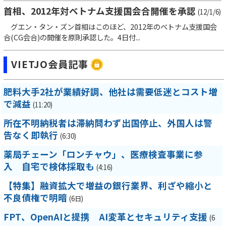
首相、2012年対ベトナム支援国会合開催を承認
(12/1/6)
グエン・タン・ズン首相はこのほど、2012年のベトナム支援国会
合(CG会合)の開催を原則承認した。4日付...
VIETJO会員記事
肥料大手2社が業績好調、他社は需要低迷とコスト増
で減益
(11:20)
所在不明納税者は滞納問わず出国停止、外国人は警
告なく即執行
(6:30)
薬局チェーン「ロンチャウ」、医療検査事業に参
入 自宅で検体採取も
(4:16)
【特集】融資拡大で増益の銀行業界、利ざや縮小と
不良債権で明暗
(6日)
FPT、OpenAIと提携 AI変革とセキュリティ支援
(6