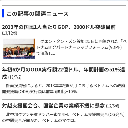
この記事の関連ニュース
2013年の国民1人当たりGDP、2000ドル突破目前
(13/12/9)
グエン・タン・ズン首相は5日に開催された「ベ
トナム開発パートナーシップフォーラム(VDPF)」
で演説し...
年初6か月のODA実行額22億ドル、年間計画の51％達
成
(13/7/2)
計画投資省によると、2013年年初6か月におけるベトナムへの政府
開発援助(ODA)実行額は前年同期比+10％...
対越支援国会合、国営企業の業績不振に懸念
(12/6/6)
北中部クアンチ省ドンハー市で4日、ベトナム支援国会合(CG会合)
の中間会合が開かれ、ベトナムのマクロ...