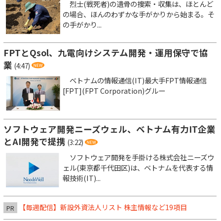
烈士(戦死者)の遺骨の捜索・収集は、ほとんど
の場合、ほんのわずかな手がかりから始まる。そ
の手がかり...
FPTとQsol、九電向けシステム開発・運用保守で協
業
(4:47)
ベトナムの情報通信(IT)最大手FPT情報通信
[FPT](FPT Corporation)グルー
ソフトウェア開発ニーズウェル、ベトナム有力IT企業
とAI開発で提携
(3:22)
ソフトウェア開発を手掛ける株式会社ニーズウ
ェル(東京都千代田区)は、ベトナムを代表する情
報技術(IT)...
【毎週配信】新設外資法人リスト 株主情報など19項目
PR