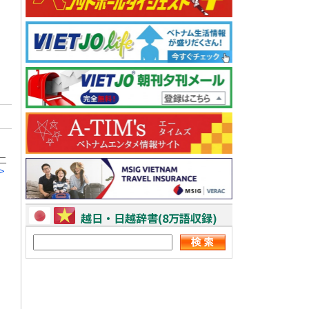
二
>
越日・日越辞書(8万語収録)