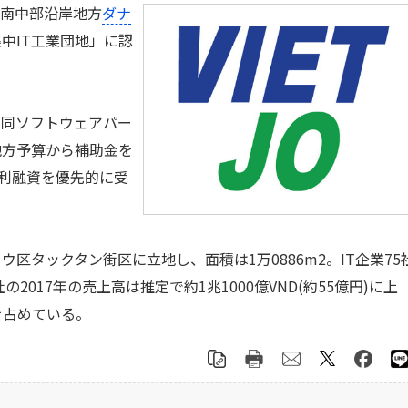
、南中部沿岸地方
ダナ
中IT工業団地」に認
、同ソフトウェアパー
地方予算から補助金を
低利融資を優先的に受
タックタン街区に立地し、面積は1万0886m2。IT企業75
2017年の売上高は推定で約1兆1000億VND(約55億円)に上
を占めている。