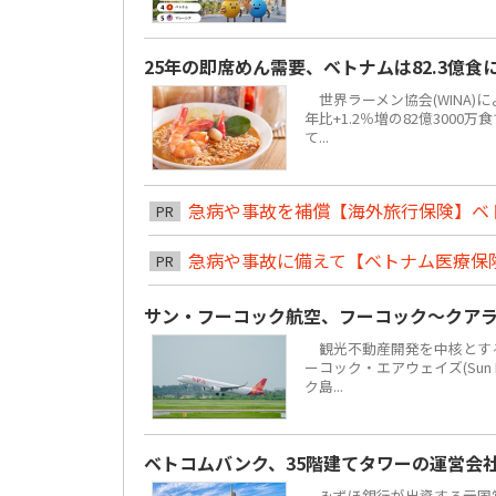
25年の即席めん需要、ベトナムは82.3億
世界ラーメン協会(WINA)
年比+1.2％増の82億300
て...
急病や事故を補償【海外旅行保険】ベ
PR
急病や事故に備えて【ベトナム医療保
PR
サン・フーコック航空、フーコック～クア
観光不動産開発を中核とする地場
ーコック・エアウェイズ(Sun 
ク島...
ベトコムバンク、35階建てタワーの運営会
みずほ銀行が出資する元国営4大