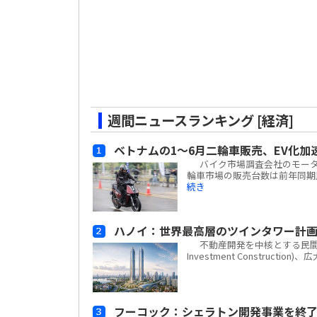
週間ニュースランキング [経済]
ベトナムの1～6月二輪車販売、EV化加
バイク市場調査会社のモーターサイ
輪車市場の販売台数は前年同期比
続き
ハノイ：世界最高層のツインタワー計
不動産開発を中核とする民間複合企業
Investment Construc
フーコック：シェラトン開発事業を終了