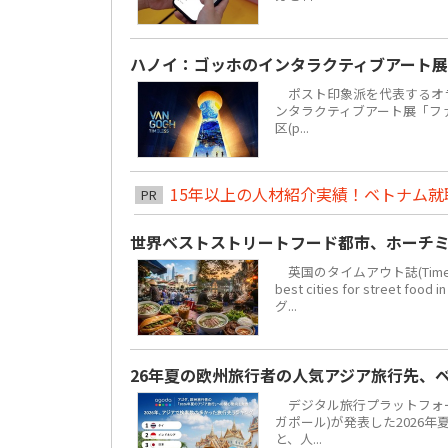
ハノイ：ゴッホのインタラクティブアート展
ポスト印象派を代表するオラ
ンタラクティブアート展「ファン・
区(p...
15年以上の人材紹介実績！ベトナム就職は
PR
世界ベストストリートフード都市、ホーチミ
英国のタイムアウト誌(Time 
best cities for str
グ...
26年夏の欧州旅行者の人気アジア旅行先、
デジタル旅行プラットフォーム「
ガポール)が発表した2026
と、人...