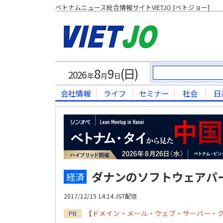
ベトナムニュース総合情報サイトVIETJO [ベトジョー]
8
9
(日)
2026
年
月
日
会社情報
ライフ
セミナー
社会
日
ダナンのソフトウェアパ
経済
2017/12/15 14:14 JST配信
【ドメイン・メール・ウェブ・サーバー・
PR