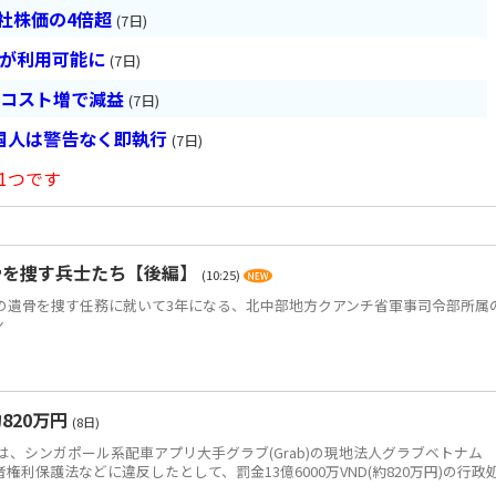
会社株価の4倍超
(7日)
超が利用可能に
(7日)
とコスト増で減益
(7日)
国人は警告なく即執行
(7日)
1つです
骨を捜す兵士たち【後編】
(10:25)
)の遺骨を捜す任務に就いて3年になる、北中部地方クアンチ省軍事司令部所属
ン
820万円
(8日)
、シンガポール系配車アプリ大手グラブ(Grab)の現地法人グラブベトナム
、消費者権利保護法などに違反したとして、罰金13億6000万VND(約820万円)の行政