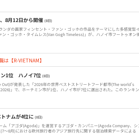
、8月12日から開催
(8日)
ンダの画家フィンセント・ファン・ゴッホの作品をテーマにした多感覚型
ゴッホ・タイムレス(Van Gogh Timeless)」が、ハノイ市フートゥオン
【R-VIETNAM】
ン1位 ハノイ7位
(8日)
Out)が発表した「2026年の世界ベストストリートフード都市(The world’s
eet food in 2026)」で、ホーチミン市が1位、ハノイ市が7位に選出された。このランキ
ベトナムが4位に
(8日)
アゴダ(Agoda)」を運営するアゴダ・カンパニー(Agoda Company、シ
年夏(7～8月)における欧州旅行者のアジア旅行先に関する宿泊検索データによる