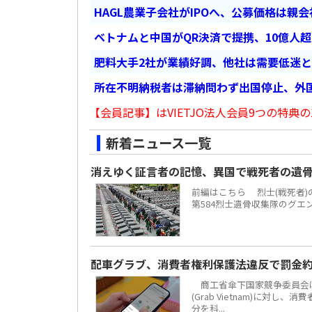
HAGL農業子会社がIPOへ、公募価格は親
ベトナムと中国がQR決済で提携、10億人
肥料大手2社が業績好調、他社は需要低迷
所在不明納税者は滞納問わず出国停止、外
【会員記事】はVIETJO法人会員9つの特典の
新着ニュース一覧
消えゆく証言者の記憶、異国で戦死者の遺
前編はこちら 烈士(戦死者
第584烈士遺骨収集隊のグエ
配車グラブ、消費者権利保護法違反で罰金約
商工省傘下国家競争委員会は
(Grab Vietnam)に対し
分を科...