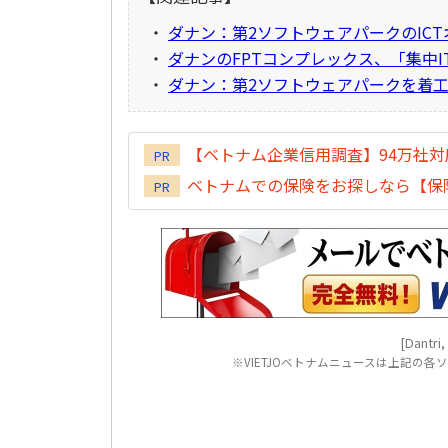
・
ダナン：第2ソフトウェアパークのIC
・
ダナンのFPTコンプレックス、「集中
・
ダナン：第2ソフトウェアパークを着工
【ベトナム企業信用調査】94万社
PR
ベトナムでの保険をお探しなら【保険
PR
[Dantri,
※VIETJOベトナムニュースは上記の