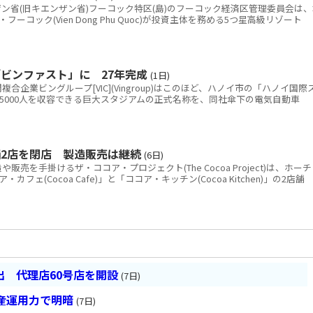
省(旧キエンザン省)フーコック特区(島)のフーコック経済区管理委員会は、
コック(Vien Dong Phu Quoc)が投資主体を務める5つ星高級リゾート
ビンファスト」に 27年完成
(1日)
企業ビングループ[VIC](Vingroup)はこのほど、ハノイ市の「ハノイ国際
5000人を収容できる巨大スタジアムの正式名称を、同社傘下の電気自動車
2店を閉店 製造販売は継続
(6日)
を手掛けるザ・ココア・プロジェクト(The Cocoa Project)は、ホーチ
ェ(Cocoa Cafe)」と「ココア・キッチン(Cocoa Kitchen)」の2店舗
 代理店60号店を開設
(7日)
産運用力で明暗
(7日)