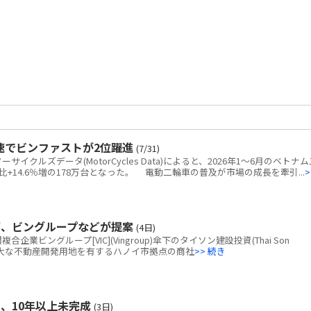
速でビンファストが2位躍進
(7/31)
クルズデータ(MotorCycles Data)によると、2026年1～6月のベトナム
+14.6％増の178万台となった。 電動二輪車の普及が市場の成長を牽引...
>
画、ビングループなどが提案
(4日)
ビングループ[VIC](Vingroup)傘下のタイソン建設投資(Thai Son
tion)、広大な不動産開発用地を有するハノイ市拠点の商社
>> 続き
、10年以上未完成
(3日)