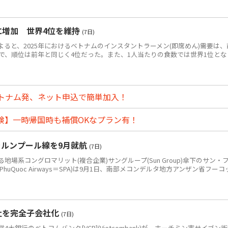
食に増加 世界4位を維持
(7日)
によると、2025年におけるベトナムのインスタントラーメン(即席めん)需要は、
0万食で、順位は前年と同じく4位だった。また、1人当たりの食数では世界1位とな
トナム発、ネット申込で簡単加入！
険】一時帰国時も補償OKなプラン有！
ラルンプール線を9月就航
(7日)
系コングロマリット(複合企業)サングループ(Sun Group)傘下のサン・
PhuQuoc Airways＝SPA)は9月1日、南部メコンデルタ地方アンザン省フーコ
社を完全子会社化
(7日)
銀行のベトコムバンク[VCB](Vietcombank)が、ホーチミン市サイゴン