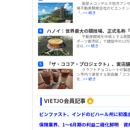
南部メコンデルタ地方アンザン
場不動産開発会社のビエンドン・フー
「...
>> 続き
ハノイ：世界最大の競技場、正式名称「
不動産開発を中核とする民間複合
ポーツ都市区」で建設中の13万
(EV)...
>> 続き
「ザ・ココア・プロジェクト」、実店舗
クラフトチョコレートの製造や販売
ン市内で運営する実店舗「ココア・カフ
を...
>> 続き
VIETJO会員記事
ビンファスト、インドのビハール州に初進出
保険業界、1～6月期の利益二極化鮮明 資