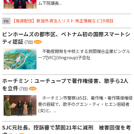
ム下院議長...
【毎週配信】新設外資法人リスト 株主情報など19項目
PR
ビンホームズの都市区、ベトナム初の国際スマートシ
ティ認証
(7日)
不動産開発を中核とする民間複合企業ビングル
ープ[VIC](Vingroup)子会社
ホーチミン：ユーチューブで著作権侵害、歌手ら2人
を立件
(7日)
ホーチミン市警察は5日、著作権・著作隣接権侵
害の容疑で、歌手のグエン・ティ・ヒエン容疑者
(女)と、...
SJC元社長、控訴審で禁固21年に減刑 被害回復を考