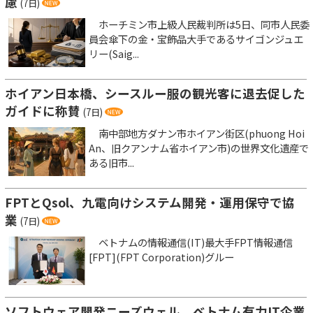
慮
(7日)
ホーチミン市上級人民裁判所は5日、同市人民委
員会傘下の金・宝飾品大手であるサイゴンジュエ
リー(Saig...
ホイアン日本橋、シースルー服の観光客に退去促した
ガイドに称賛
(7日)
南中部地方ダナン市ホイアン街区(phuong Hoi
An、旧クアンナム省ホイアン市)の世界文化遺産で
ある旧市...
FPTとQsol、九電向けシステム開発・運用保守で協
業
(7日)
ベトナムの情報通信(IT)最大手FPT情報通信
[FPT](FPT Corporation)グルー
ソフトウェア開発ニーズウェル、ベトナム有力IT企業