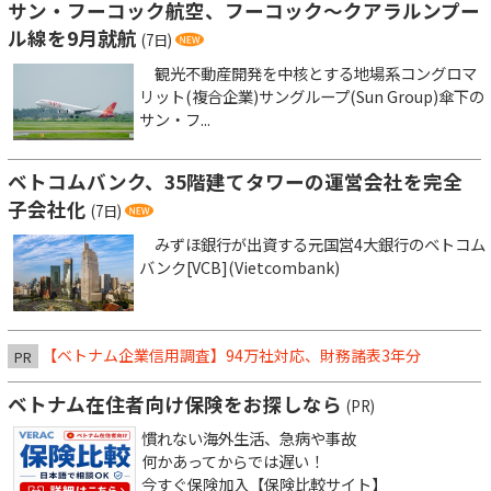
サン・フーコック航空、フーコック～クアラルンプー
ル線を9月就航
(7日)
観光不動産開発を中核とする地場系コングロマ
リット(複合企業)サングループ(Sun Group)傘下の
サン・フ...
ベトコムバンク、35階建てタワーの運営会社を完全
子会社化
(7日)
みずほ銀行が出資する元国営4大銀行のベトコム
バンク[VCB](Vietcombank)
【ベトナム企業信用調査】94万社対応、財務諸表3年分
PR
ベトナム在住者向け保険をお探しなら
(PR)
慣れない海外生活、急病や事故
何かあってからでは遅い！
今すぐ保険加入【保険比較サイト】