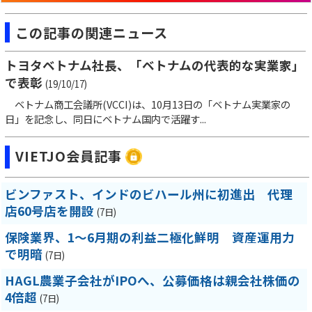
この記事の関連ニュース
トヨタベトナム社長、「ベトナムの代表的な実業家」
で表彰
(19/10/17)
ベトナム商工会議所(VCCI)は、10月13日の「ベトナム実業家の
日」を記念し、同日にベトナム国内で活躍す...
VIETJO会員記事
ビンファスト、インドのビハール州に初進出 代理
店60号店を開設
(7日)
保険業界、1～6月期の利益二極化鮮明 資産運用力
で明暗
(7日)
HAGL農業子会社がIPOへ、公募価格は親会社株価の
4倍超
(7日)