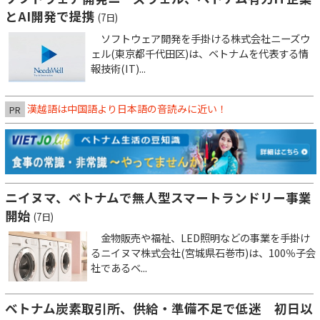
とAI開発で提携
(7日)
ソフトウェア開発を手掛ける株式会社ニーズウ
ェル(東京都千代田区)は、ベトナムを代表する情
報技術(IT)...
漢越語は中国語より日本語の音読みに近い！
PR
ニイヌマ、ベトナムで無人型スマートランドリー事業
開始
(7日)
金物販売や福祉、LED照明などの事業を手掛け
るニイヌマ株式会社(宮城県石巻市)は、100％子会
社であるベ...
ベトナム炭素取引所、供給・準備不足で低迷 初日以