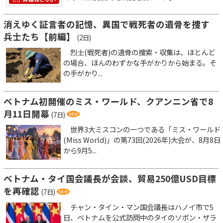
消えゆく証言者の記憶、異国で戦死者の遺骨を捜す
兵士たち【前編】
(2日)
烈士(戦死者)の遺骨の捜索・収集は、ほとんど
の場合、ほんのわずかな手がかりから始まる。そ
の手がかり...
ベトナム初開催のミス・ワールド、クアンニン省で8
月11日開幕
(7日)
世界3大ミスコンの一つである「ミス・ワールド
(Miss World)」の第73回(2026年)大会が、8月8日
から9月5...
ベトナム・タイ国会議長が会談、貿易250億USD目標
を再確認
(7日)
チャン・タイン・マン国会議長はハノイ市で5
日、ベトナムを公式訪問中のタイのソポン・ザラ