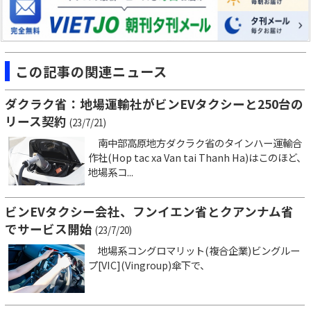
この記事の関連ニュース
ダクラク省：地場運輸社がビンEVタクシーと250台の
リース契約
(23/7/21)
南中部高原地方ダクラク省のタインハー運輸合
作社(Hop tac xa Van tai Thanh Ha)はこのほど、
地場系コ...
ビンEVタクシー会社、フンイエン省とクアンナム省
でサービス開始
(23/7/20)
地場系コングロマリット(複合企業)ビングルー
プ[VIC](Vingroup)傘下で、