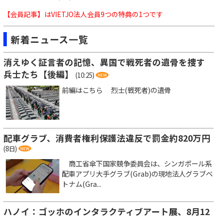
【会員記事】はVIETJO法人会員9つの特典の1つです
新着ニュース一覧
消えゆく証言者の記憶、異国で戦死者の遺骨を捜す
兵士たち【後編】
(10:25)
前編はこちら 烈士(戦死者)の遺骨
配車グラブ、消費者権利保護法違反で罰金約820万円
(8日)
商工省傘下国家競争委員会は、シンガポール系
配車アプリ大手グラブ(Grab)の現地法人グラブベ
トナム(Gra...
ハノイ：ゴッホのインタラクティブアート展、8月12