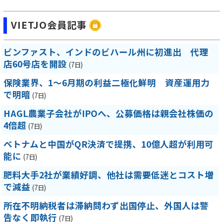
VIETJO会員記事
ビンファスト、インドのビハール州に初進出 代理
店60号店を開設
(7日)
保険業界、1～6月期の利益二極化鮮明 資産運用力
で明暗
(7日)
HAGL農業子会社がIPOへ、公募価格は親会社株価の
4倍超
(7日)
ベトナムと中国がQR決済で提携、10億人超が利用可
能に
(7日)
肥料大手2社が業績好調、他社は需要低迷とコスト増
で減益
(7日)
所在不明納税者は滞納問わず出国停止、外国人は警
告なく即執行
(7日)