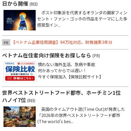
日から開催
(8日)
ポスト印象派を代表するオランダの画家フィン
セント・ファン・ゴッホの作品をテーマにした多
感覚型イン...
【ベトナム企業信用調査】94万社対応、財務諸表3年分
PR
ベトナム在住者向け保険をお探しなら
(PR)
慣れない海外生活、急病や事故
何かあってからでは遅い！
今すぐ保険加入【保険比較サイト】
世界ベストストリートフード都市、ホーチミン1位
ハノイ7位
(8日)
英国のタイムアウト誌(Time Out)が発表した
「2026年の世界ベストストリートフード都市
(The world’s bes...