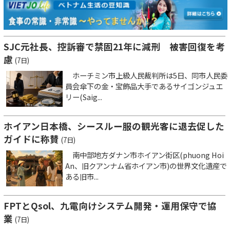
SJC元社長、控訴審で禁固21年に減刑 被害回復を考
慮
(7日)
ホーチミン市上級人民裁判所は5日、同市人民委
員会傘下の金・宝飾品大手であるサイゴンジュエ
リー(Saig...
ホイアン日本橋、シースルー服の観光客に退去促した
ガイドに称賛
(7日)
南中部地方ダナン市ホイアン街区(phuong Hoi
An、旧クアンナム省ホイアン市)の世界文化遺産で
ある旧市...
FPTとQsol、九電向けシステム開発・運用保守で協
業
(7日)