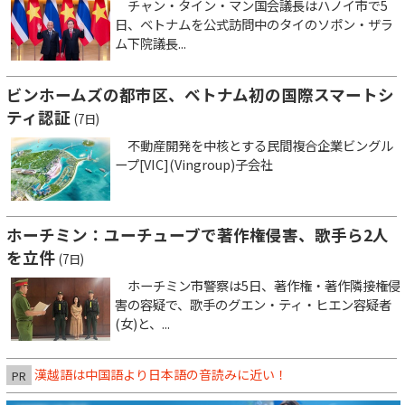
チャン・タイン・マン国会議長はハノイ市で5
日、ベトナムを公式訪問中のタイのソポン・ザラ
ム下院議長...
ビンホームズの都市区、ベトナム初の国際スマートシ
ティ認証
(7日)
不動産開発を中核とする民間複合企業ビングル
ープ[VIC](Vingroup)子会社
ホーチミン：ユーチューブで著作権侵害、歌手ら2人
を立件
(7日)
ホーチミン市警察は5日、著作権・著作隣接権侵
害の容疑で、歌手のグエン・ティ・ヒエン容疑者
(女)と、...
漢越語は中国語より日本語の音読みに近い！
PR