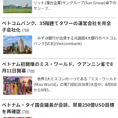
リット(複合企業)サングループ(Sun Group)傘下の
サン・フ...
ベトコムバンク、35階建てタワーの運営会社を完全
子会社化
(7日)
みずほ銀行が出資する元国営4大銀行のベトコム
バンク[VCB](Vietcombank)
ベトナム初開催のミス・ワールド、クアンニン省で8
月11日開幕
(7日)
世界3大ミスコンの一つである「ミス・ワールド
(Miss World)」の第73回(2026年)大会が、8月8日
から9月5...
ベトナム・タイ国会議長が会談、貿易250億USD目標
を再確認
(7日)