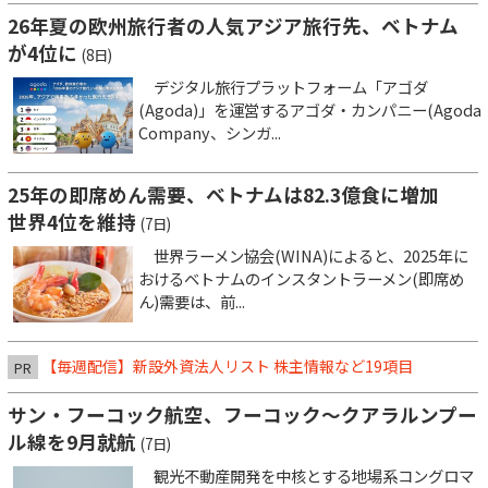
26年夏の欧州旅行者の人気アジア旅行先、ベトナム
が4位に
(8日)
デジタル旅行プラットフォーム「アゴダ
(Agoda)」を運営するアゴダ・カンパニー(Agoda
Company、シンガ...
25年の即席めん需要、ベトナムは82.3億食に増加
世界4位を維持
(7日)
世界ラーメン協会(WINA)によると、2025年に
おけるベトナムのインスタントラーメン(即席め
ん)需要は、前...
【毎週配信】新設外資法人リスト 株主情報など19項目
PR
サン・フーコック航空、フーコック～クアラルンプー
ル線を9月就航
(7日)
観光不動産開発を中核とする地場系コングロマ