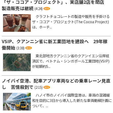
「ザ・ココア・プロジェクト」、実店舗2店を閉店
製造販売は継続
(4:24)
クラフトチョコレートの製造や販売を手掛ける
ザ・ココア・プロジェクト(The Cocoa Project)
は、ホーチ...
VSIP、クアンニン省に新工業団地を建設へ 29年稼
働開始
(3:38)
東北部地方クアンニン省のクアンイエン沿岸経
済区で、ベトナム・シンガポール工業団地(VSIP)
が総額約5...
ノイバイ空港、配車アプリ車両などの乗車レーン見直
し 苦情殺到で
(2:15)
ハノイ市のノイバイ国際空港は、車両の混雑緩
和を目的に3日から導入した新たな車両動線計画に
ついて、...