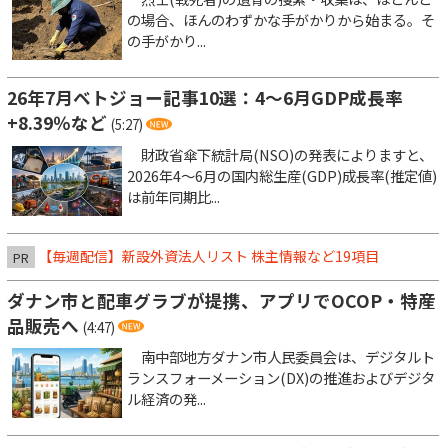
の場合、ほんのわずかな手がかりから始まる。そ
の手がかり...
26年7月ベトジョー記事10選：4～6月GDP成長率
+8.39％など
(5:27)
財政省傘下統計局(NSO)の発表によりますと、
2026年4～6月の国内総生産(GDP)成長率(推定値)
は前年同期比...
【毎週配信】新設外資法人リスト 株主情報など19項目
PR
ダナン市と配車グラブが提携、アプリでOCOP・特産
品販売へ
(4:47)
南中部地方ダナン市人民委員会は、デジタルト
ランスフォーメーション(DX)の推進およびデジタ
ル経済の発...