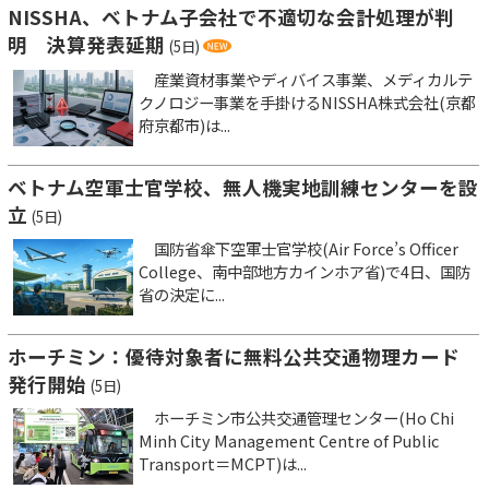
NISSHA、ベトナム子会社で不適切な会計処理が判
明 決算発表延期
(5日)
産業資材事業やディバイス事業、メディカルテ
クノロジー事業を手掛けるNISSHA株式会社(京都
府京都市)は...
ベトナム空軍士官学校、無人機実地訓練センターを設
立
(5日)
国防省傘下空軍士官学校(Air Force’s Officer
College、南中部地方カインホア省)で4日、国防
省の決定に...
ホーチミン：優待対象者に無料公共交通物理カード
発行開始
(5日)
ホーチミン市公共交通管理センター(Ho Chi
Minh City Management Centre of Public
Transport＝MCPT)は...