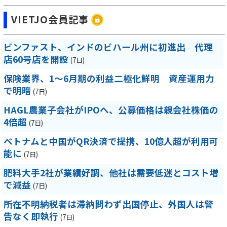
VIETJO会員記事
ビンファスト、インドのビハール州に初進出 代理
店60号店を開設
(7日)
保険業界、1～6月期の利益二極化鮮明 資産運用力
で明暗
(7日)
HAGL農業子会社がIPOへ、公募価格は親会社株価の
4倍超
(7日)
ベトナムと中国がQR決済で提携、10億人超が利用可
能に
(7日)
肥料大手2社が業績好調、他社は需要低迷とコスト増
で減益
(7日)
所在不明納税者は滞納問わず出国停止、外国人は警
告なく即執行
(7日)