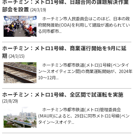
ホーチミン：メトロ1号線、日越合同の課題解決作業
部会を設置
(24/3/19)
ホーチミン市人民委員会はこのほど、日本の政
府開発援助(ODA)を利用して建設が進められてい
る同市都市...
ホーチミン：メトロ1号線、商業運行開始を9月に延
期
(24/3/15)
ホーチミン市都市鉄道(メトロ)1号線(ベンタイ
ン～スオイティエン間)の商業運転開始が、2024年
10～12月...
ホーチミン：メトロ1号線、全区間で試運転を実施
(23/8/29)
ホーチミン市都市鉄道(メトロ)管理委員会
(MAUR)によると、29日に同市メトロ1号線(ベン
タイン～スオイテ...