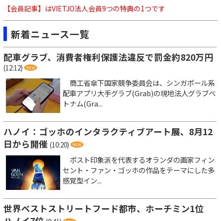
【会員記事】はVIETJO法人会員9つの特典の1つです
新着ニュース一覧
配車グラブ、消費者権利保護法違反で罰金約820万円
(12:12)
商工省傘下国家競争委員会は、シンガポール系
配車アプリ大手グラブ(Grab)の現地法人グラブベ
トナム(Gra...
ハノイ：ゴッホのインタラクティブアート展、8月12
日から開催
(10:20)
ポスト印象派を代表するオランダの画家フィン
セント・ファン・ゴッホの作品をテーマにした多
感覚型イン...
世界ベストストリートフード都市、ホーチミン1位
ハノイ7位