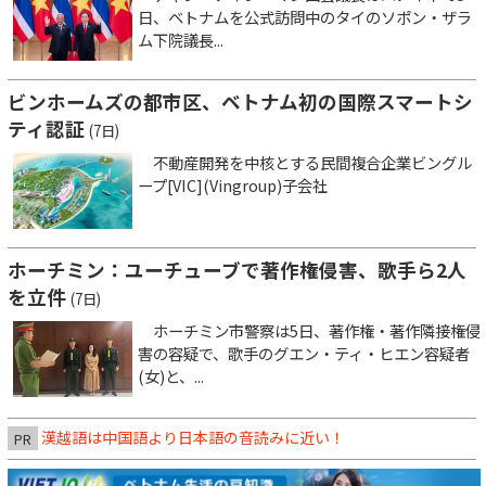
日、ベトナムを公式訪問中のタイのソポン・ザラ
ム下院議長...
ビンホームズの都市区、ベトナム初の国際スマートシ
ティ認証
(7日)
不動産開発を中核とする民間複合企業ビングル
ープ[VIC](Vingroup)子会社
ホーチミン：ユーチューブで著作権侵害、歌手ら2人
を立件
(7日)
ホーチミン市警察は5日、著作権・著作隣接権侵
害の容疑で、歌手のグエン・ティ・ヒエン容疑者
(女)と、...
漢越語は中国語より日本語の音読みに近い！
PR