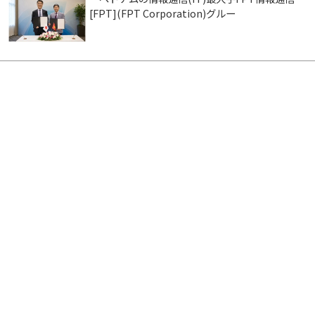
[FPT](FPT Corporation)グルー