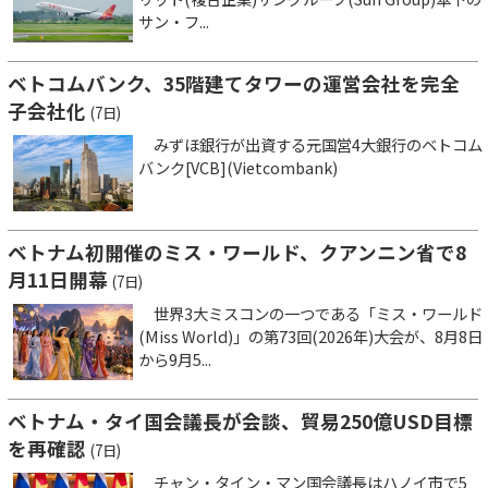
サン・フ...
ベトコムバンク、35階建てタワーの運営会社を完全
子会社化
(7日)
みずほ銀行が出資する元国営4大銀行のベトコム
バンク[VCB](Vietcombank)
ベトナム初開催のミス・ワールド、クアンニン省で8
月11日開幕
(7日)
世界3大ミスコンの一つである「ミス・ワールド
(Miss World)」の第73回(2026年)大会が、8月8日
から9月5...
ベトナム・タイ国会議長が会談、貿易250億USD目標
を再確認
(7日)
チャン・タイン・マン国会議長はハノイ市で5