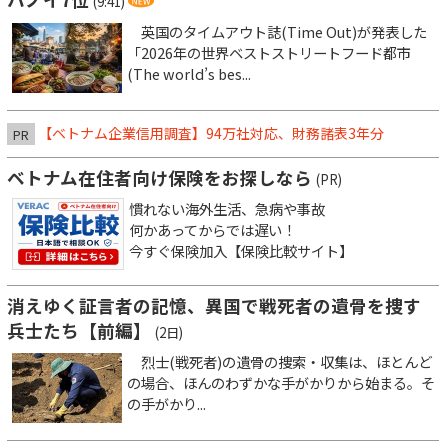
(9:41)
英国のタイムアウト誌(Time Out)が発表した
「2026年の世界ベストストリートフード都市
(The world’s bes...
【ベトナム企業信用調査】94万社対応、財務諸表3年分
PR
ベトナム在住者向け保険をお探しなら
(PR)
慣れない海外生活、急病や事故
何かあってからでは遅い！
今すぐ保険加入【保険比較サイト】
消えゆく証言者の記憶、異国で戦死者の遺骨を捜す
兵士たち【前編】
(2日)
烈士(戦死者)の遺骨の捜索・収集は、ほとんど
の場合、ほんのわずかな手がかりから始まる。そ
の手がかり...