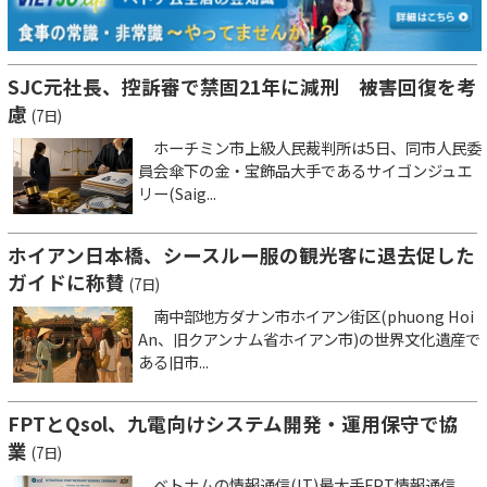
SJC元社長、控訴審で禁固21年に減刑 被害回復を考
慮
(7日)
ホーチミン市上級人民裁判所は5日、同市人民委
員会傘下の金・宝飾品大手であるサイゴンジュエ
リー(Saig...
ホイアン日本橋、シースルー服の観光客に退去促した
ガイドに称賛
(7日)
南中部地方ダナン市ホイアン街区(phuong Hoi
An、旧クアンナム省ホイアン市)の世界文化遺産で
ある旧市...
FPTとQsol、九電向けシステム開発・運用保守で協
業
(7日)
ベトナムの情報通信(IT)最大手FPT情報通信