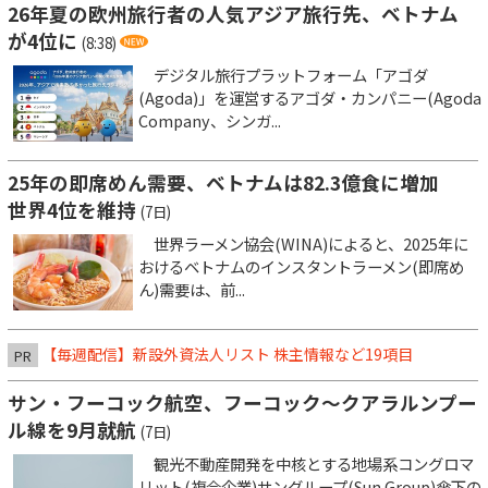
26年夏の欧州旅行者の人気アジア旅行先、ベトナム
が4位に
(8:38)
デジタル旅行プラットフォーム「アゴダ
(Agoda)」を運営するアゴダ・カンパニー(Agoda
Company、シンガ...
25年の即席めん需要、ベトナムは82.3億食に増加
世界4位を維持
(7日)
世界ラーメン協会(WINA)によると、2025年に
おけるベトナムのインスタントラーメン(即席め
ん)需要は、前...
【毎週配信】新設外資法人リスト 株主情報など19項目
PR
サン・フーコック航空、フーコック～クアラルンプー
ル線を9月就航
(7日)
観光不動産開発を中核とする地場系コングロマ
リット(複合企業)サングループ(Sun Group)傘下の