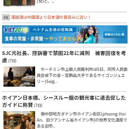
(女)と、...
漢越語は中国語より日本語の音読みに近い！
PR
SJC元社長、控訴審で禁固21年に減刑 被害回復を考
慮
(7日)
ホーチミン市上級人民裁判所は5日、同市人民委
員会傘下の金・宝飾品大手であるサイゴンジュエ
リー(Saig...
ホイアン日本橋、シースルー服の観光客に退去促した
ガイドに称賛
(7日)
南中部地方ダナン市ホイアン街区(phuong Hoi
An、旧クアンナム省ホイアン市)の世界文化遺産で
ある旧市...