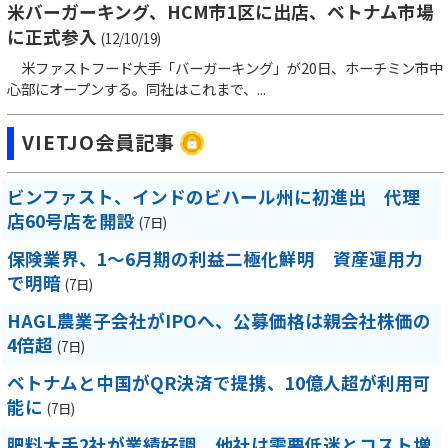
米バーガーキング、HCM市1区に出店、ベトナム市場
に正式参入
(12/10/19)
米ファストフード大手「バーガーキング」が20日、ホーチミン市中
心部にオープンする。同社はこれまで、...
VIETJO会員記事
ビンファスト、インドのビハール州に初進出 代理
店60号店を開設
(7日)
保険業界、1～6月期の利益二極化鮮明 資産運用力
で明暗
(7日)
HAGL農業子会社がIPOへ、公募価格は親会社株価の
4倍超
(7日)
ベトナムと中国がQR決済で提携、10億人超が利用可
能に
(7日)
肥料大手2社が業績好調、他社は需要低迷とコスト増