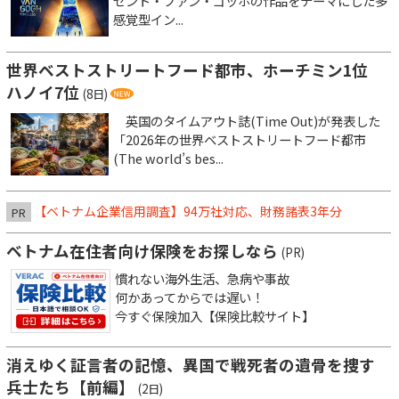
セント・ファン・ゴッホの作品をテーマにした多
感覚型イン...
世界ベストストリートフード都市、ホーチミン1位
ハノイ7位
(8日)
英国のタイムアウト誌(Time Out)が発表した
「2026年の世界ベストストリートフード都市
(The world’s bes...
【ベトナム企業信用調査】94万社対応、財務諸表3年分
PR
ベトナム在住者向け保険をお探しなら
(PR)
慣れない海外生活、急病や事故
何かあってからでは遅い！
今すぐ保険加入【保険比較サイト】
消えゆく証言者の記憶、異国で戦死者の遺骨を捜す
兵士たち【前編】
(2日)