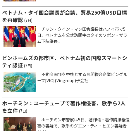
ベトナム・タイ国会議長が会談、貿易250億USD目標
を再確認
(7日)
チャン・タイン・マン国会議長はハノイ市で5
日、ベトナムを公式訪問中のタイのソポン・ザラ
ム下院議長...
ビンホームズの都市区、ベトナム初の国際スマートシ
ティ認証
(7日)
不動産開発を中核とする民間複合企業ビングル
ープ[VIC](Vingroup)子会社
ホーチミン：ユーチューブで著作権侵害、歌手ら2人
を立件
(7日)
ホーチミン市警察は5日、著作権・著作隣接権侵
害の容疑で、歌手のグエン・ティ・ヒエン容疑者