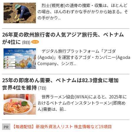
烈士(戦死者)の遺骨の捜索・収集は、ほとんど
の場合、ほんのわずかな手がかりから始まる。そ
の手がかり...
26年夏の欧州旅行者の人気アジア旅行先、ベトナム
が4位に
(8日)
デジタル旅行プラットフォーム「アゴダ
(Agoda)」を運営するアゴダ・カンパニー(Agoda
Company、シンガ...
25年の即席めん需要、ベトナムは82.3億食に増加
世界4位を維持
(7日)
世界ラーメン協会(WINA)によると、2025年に
おけるベトナムのインスタントラーメン(即席め
ん)需要は、前...
【毎週配信】新設外資法人リスト 株主情報など19項目
PR