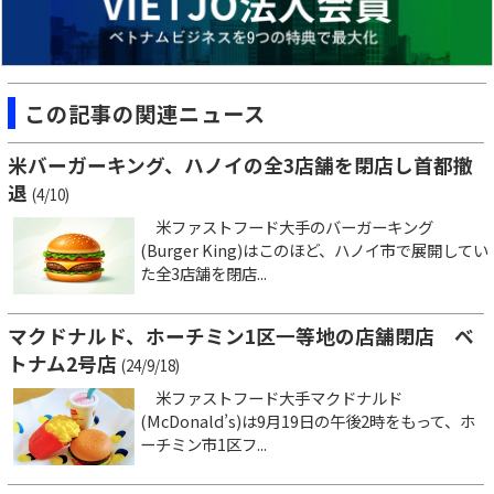
この記事の関連ニュース
米バーガーキング、ハノイの全3店舗を閉店し首都撤
退
(4/10)
米ファストフード大手のバーガーキング
(Burger King)はこのほど、ハノイ市で展開してい
た全3店舗を閉店...
マクドナルド、ホーチミン1区一等地の店舗閉店 ベ
トナム2号店
(24/9/18)
米ファストフード大手マクドナルド
(McDonald’s)は9月19日の午後2時をもって、ホ
ーチミン市1区フ...