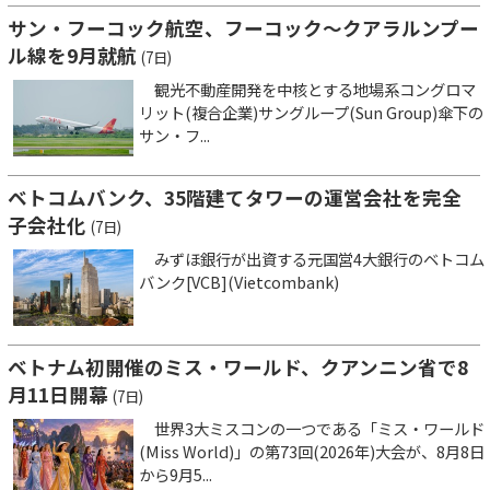
サン・フーコック航空、フーコック～クアラルンプー
ル線を9月就航
(7日)
観光不動産開発を中核とする地場系コングロマ
リット(複合企業)サングループ(Sun Group)傘下の
サン・フ...
ベトコムバンク、35階建てタワーの運営会社を完全
子会社化
(7日)
みずほ銀行が出資する元国営4大銀行のベトコム
バンク[VCB](Vietcombank)
ベトナム初開催のミス・ワールド、クアンニン省で8
月11日開幕
(7日)
世界3大ミスコンの一つである「ミス・ワールド
(Miss World)」の第73回(2026年)大会が、8月8日
から9月5...