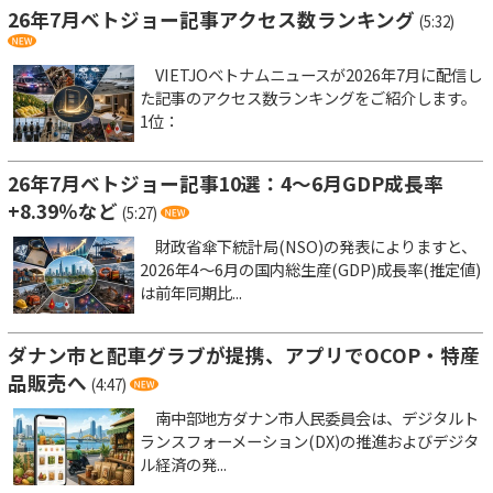
26年7月ベトジョー記事アクセス数ランキング
(5:32)
VIETJOベトナムニュースが2026年7月に配信し
た記事のアクセス数ランキングをご紹介します。
1位：
26年7月ベトジョー記事10選：4～6月GDP成長率
+8.39％など
(5:27)
財政省傘下統計局(NSO)の発表によりますと、
2026年4～6月の国内総生産(GDP)成長率(推定値)
は前年同期比...
ダナン市と配車グラブが提携、アプリでOCOP・特産
品販売へ
(4:47)
南中部地方ダナン市人民委員会は、デジタルト
ランスフォーメーション(DX)の推進およびデジタ
ル経済の発...