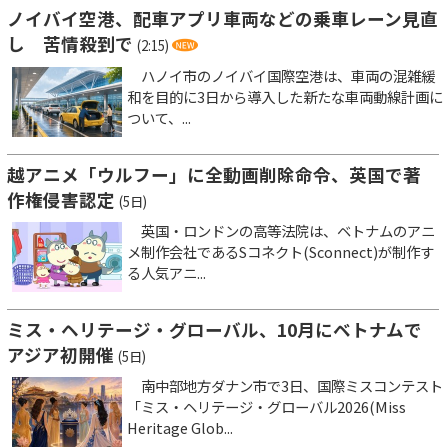
ノイバイ空港、配車アプリ車両などの乗車レーン見直
し 苦情殺到で
(2:15)
ハノイ市のノイバイ国際空港は、車両の混雑緩
和を目的に3日から導入した新たな車両動線計画に
ついて、...
越アニメ「ウルフー」に全動画削除命令、英国で著
作権侵害認定
(5日)
英国・ロンドンの高等法院は、ベトナムのアニ
メ制作会社であるSコネクト(Sconnect)が制作す
る人気アニ...
ミス・ヘリテージ・グローバル、10月にベトナムで
アジア初開催
(5日)
南中部地方ダナン市で3日、国際ミスコンテスト
「ミス・ヘリテージ・グローバル2026(Miss
Heritage Glob...