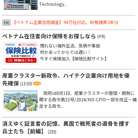
Technology...
【ベトナム企業信用調査】94万社対応、財務諸表3年分
PR
ベトナム在住者向け保険をお探しなら
(PR)
慣れない海外生活、急病や事故
何かあってからでは遅い！
今すぐ保険加入【保険比較サイト】
産業クラスター新政令、ハイテク企業向け用地を優
先確保
(13:03)
政府は8月1日、産業クラスターの管理・開発に
関する政令第32号/2024/ND-CPの一部を改正・補
足する政令...
消えゆく証言者の記憶、異国で戦死者の遺骨を捜す
兵士たち【前編】
(2日)