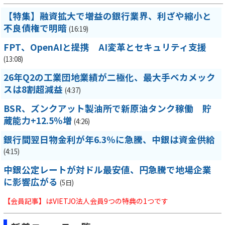
【特集】融資拡大で増益の銀行業界、利ざや縮小と
不良債権で明暗
(16:19)
FPT、OpenAIと提携 AI変革とセキュリティ支援
(13:08)
26年Q2の工業団地業績が二極化、最大手ベカメック
スは8割超減益
(4:37)
BSR、ズンクアット製油所で新原油タンク稼働 貯
蔵能力+12.5％増
(4:26)
銀行間翌日物金利が年6.3％に急騰、中銀は資金供給
(4:15)
中銀公定レートが対ドル最安値、円急騰で地場企業
に影響広がる
(5日)
【会員記事】はVIETJO法人会員9つの特典の1つです