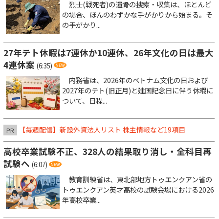
烈士(戦死者)の遺骨の捜索・収集は、ほとんど
の場合、ほんのわずかな手がかりから始まる。そ
の手がかり...
27年テト休暇は7連休か10連休、26年文化の日は最大
4連休案
(6:35)
内務省は、2026年のベトナム文化の日および
2027年のテト(旧正月)と建国記念日に伴う休暇に
ついて、日程...
【毎週配信】新設外資法人リスト 株主情報など19項目
PR
高校卒業試験不正、328人の結果取り消し・全科目再
試験へ
(6:07)
教育訓練省は、東北部地方トゥエンクアン省の
トゥエンクアン英才高校の試験会場における2026
年高校卒業...