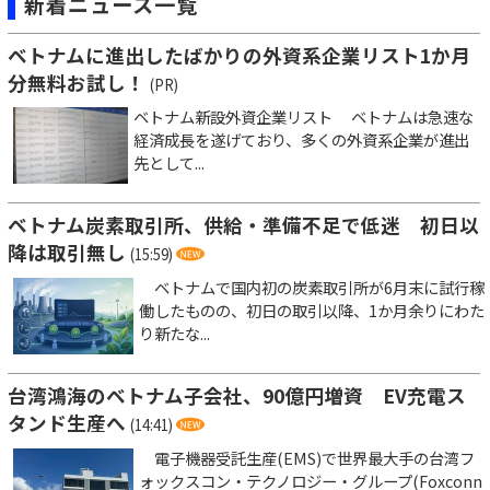
新着ニュース一覧
ベトナムに進出したばかりの外資系企業リスト1か月
分無料お試し！
(PR)
ベトナム新設外資企業リスト ベトナムは急速な
経済成長を遂げており、多くの外資系企業が進出
先として...
ベトナム炭素取引所、供給・準備不足で低迷 初日以
降は取引無し
(15:59)
ベトナムで国内初の炭素取引所が6月末に試行稼
働したものの、初日の取引以降、1か月余りにわた
り新たな...
台湾鴻海のベトナム子会社、90億円増資 EV充電ス
タンド生産へ
(14:41)
電子機器受託生産(EMS)で世界最大手の台湾フ
ォックスコン・テクノロジー・グループ(Foxconn