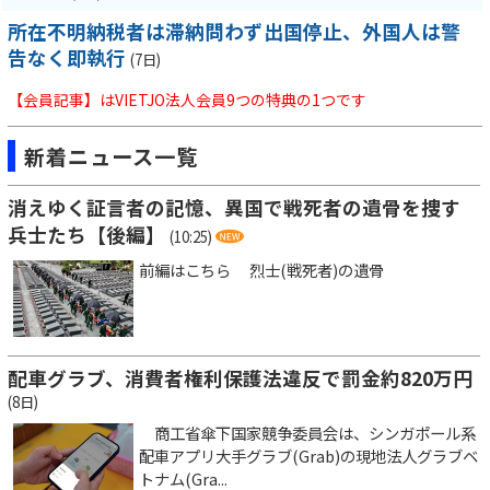
所在不明納税者は滞納問わず出国停止、外国人は警
告なく即執行
(7日)
【会員記事】はVIETJO法人会員9つの特典の1つです
新着ニュース一覧
消えゆく証言者の記憶、異国で戦死者の遺骨を捜す
兵士たち【後編】
(10:25)
前編はこちら 烈士(戦死者)の遺骨
配車グラブ、消費者権利保護法違反で罰金約820万円
(8日)
商工省傘下国家競争委員会は、シンガポール系
配車アプリ大手グラブ(Grab)の現地法人グラブベ
トナム(Gra...