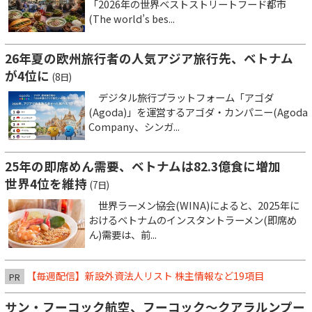
「2026年の世界ベストストリートフード都市
(The world’s bes...
26年夏の欧州旅行者の人気アジア旅行先、ベトナム
が4位に
(8日)
デジタル旅行プラットフォーム「アゴダ
(Agoda)」を運営するアゴダ・カンパニー(Agoda
Company、シンガ...
25年の即席めん需要、ベトナムは82.3億食に増加
世界4位を維持
(7日)
世界ラーメン協会(WINA)によると、2025年に
おけるベトナムのインスタントラーメン(即席め
ん)需要は、前...
【毎週配信】新設外資法人リスト 株主情報など19項目
PR
サン・フーコック航空、フーコック～クアラルンプー