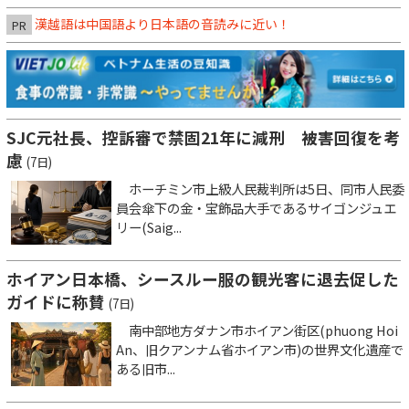
漢越語は中国語より日本語の音読みに近い！
PR
SJC元社長、控訴審で禁固21年に減刑 被害回復を考
慮
(7日)
ホーチミン市上級人民裁判所は5日、同市人民委
員会傘下の金・宝飾品大手であるサイゴンジュエ
リー(Saig...
ホイアン日本橋、シースルー服の観光客に退去促した
ガイドに称賛
(7日)
南中部地方ダナン市ホイアン街区(phuong Hoi
An、旧クアンナム省ホイアン市)の世界文化遺産で
ある旧市...