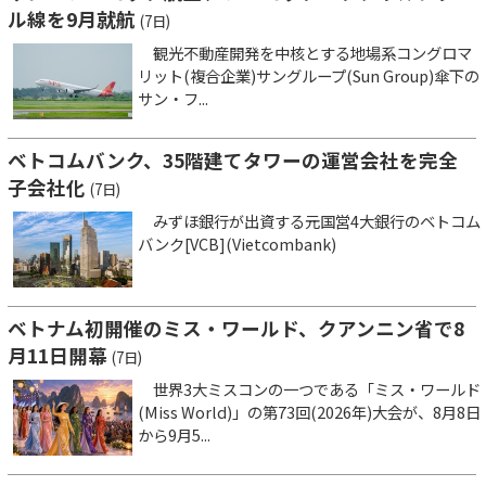
ル線を9月就航
(7日)
観光不動産開発を中核とする地場系コングロマ
リット(複合企業)サングループ(Sun Group)傘下の
サン・フ...
ベトコムバンク、35階建てタワーの運営会社を完全
子会社化
(7日)
みずほ銀行が出資する元国営4大銀行のベトコム
バンク[VCB](Vietcombank)
ベトナム初開催のミス・ワールド、クアンニン省で8
月11日開幕
(7日)
世界3大ミスコンの一つである「ミス・ワールド
(Miss World)」の第73回(2026年)大会が、8月8日
から9月5...