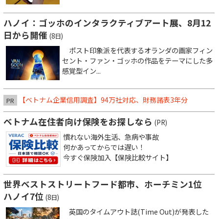
ハノイ：ゴッホのインタラクティブアート展、8月12
日から開催
(8日)
ポスト印象派を代表するオランダの画家フィン
セント・ファン・ゴッホの作品をテーマにした多
感覚型イン...
【ベトナム企業信用調査】94万社対応、財務諸表3年分
PR
ベトナム在住者向け保険をお探しなら
(PR)
慣れない海外生活、急病や事故
何かあってからでは遅い！
今すぐ保険加入【保険比較サイト】
世界ベストストリートフード都市、ホーチミン1位
ハノイ7位
(8日)
英国のタイムアウト誌(Time Out)が発表した