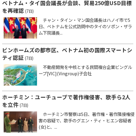
ベトナム・タイ国会議長が会談、貿易250億USD目標
を再確認
(7日)
チャン・タイン・マン国会議長はハノイ市で5
日、ベトナムを公式訪問中のタイのソポン・ザラ
ム下院議長...
ビンホームズの都市区、ベトナム初の国際スマートシ
ティ認証
(7日)
不動産開発を中核とする民間複合企業ビングル
ープ[VIC](Vingroup)子会社
ホーチミン：ユーチューブで著作権侵害、歌手ら2人
を立件
(7日)
ホーチミン市警察は5日、著作権・著作隣接権侵
害の容疑で、歌手のグエン・ティ・ヒエン容疑者
(女)と、...