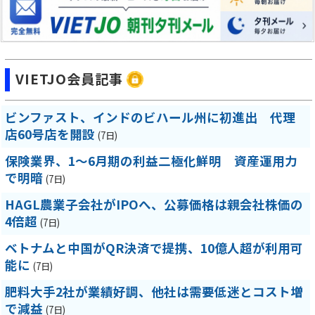
VIETJO会員記事
ビンファスト、インドのビハール州に初進出 代理
店60号店を開設
(7日)
保険業界、1～6月期の利益二極化鮮明 資産運用力
で明暗
(7日)
HAGL農業子会社がIPOへ、公募価格は親会社株価の
4倍超
(7日)
ベトナムと中国がQR決済で提携、10億人超が利用可
能に
(7日)
肥料大手2社が業績好調、他社は需要低迷とコスト増
で減益
(7日)