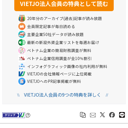
20年分のアーカイブ(過去)記事が読み放題
会員限定記事が毎日読める
主要企業50社データが読み放題
最新の新設外資企業リストを毎週お届け
ベトナム企業の簡易財務調査が無料
ベトナム企業信用調査が全10％割引
インフォグラフィック画像の社内利用が無料
VIETJOの会社情報ページに上位掲載
VIETJOへのPR記事掲載が無料
VIETJO法人会員の9つの特典を詳しく
\\
//