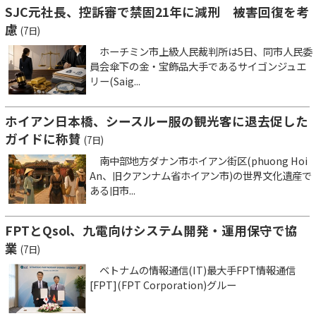
SJC元社長、控訴審で禁固21年に減刑 被害回復を考
慮
(7日)
ホーチミン市上級人民裁判所は5日、同市人民委
員会傘下の金・宝飾品大手であるサイゴンジュエ
リー(Saig...
ホイアン日本橋、シースルー服の観光客に退去促した
ガイドに称賛
(7日)
南中部地方ダナン市ホイアン街区(phuong Hoi
An、旧クアンナム省ホイアン市)の世界文化遺産で
ある旧市...
FPTとQsol、九電向けシステム開発・運用保守で協
業
(7日)
ベトナムの情報通信(IT)最大手FPT情報通信
[FPT](FPT Corporation)グルー