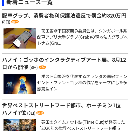
新着ニュース一覧
配車グラブ、消費者権利保護法違反で罰金約820万円
(8日)
商工省傘下国家競争委員会は、シンガポール系
配車アプリ大手グラブ(Grab)の現地法人グラブベ
トナム(Gra...
ハノイ：ゴッホのインタラクティブアート展、8月12
日から開催
(8日)
ポスト印象派を代表するオランダの画家フィン
セント・ファン・ゴッホの作品をテーマにした多
感覚型イン...
世界ベストストリートフード都市、ホーチミン1位
ハノイ7位
(8日)
英国のタイムアウト誌(Time Out)が発表した
「2026年の世界ベストストリートフード都市