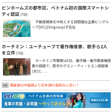
ビンホームズの都市区、ベトナム初の国際スマートシ
ティ認証
(7日)
不動産開発を中核とする民間複合企業ビングル
ープ[VIC](Vingroup)子会社
ホーチミン：ユーチューブで著作権侵害、歌手ら2人
を立件
(7日)
ホーチミン市警察は5日、著作権・著作隣接権侵
害の容疑で、歌手のグエン・ティ・ヒエン容疑者
(女)と、...
漢越語は中国語より日本語の音読みに近い！
PR