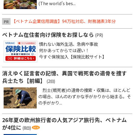
(The world’s bes...
【ベトナム企業信用調査】94万社対応、財務諸表3年分
PR
ベトナム在住者向け保険をお探しなら
(PR)
慣れない海外生活、急病や事故
何かあってからでは遅い！
今すぐ保険加入【保険比較サイト】
消えゆく証言者の記憶、異国で戦死者の遺骨を捜す
兵士たち【前編】
(2日)
烈士(戦死者)の遺骨の捜索・収集は、ほとんど
の場合、ほんのわずかな手がかりから始まる。そ
の手がかり...
26年夏の欧州旅行者の人気アジア旅行先、ベトナム
が4位に
(8日)