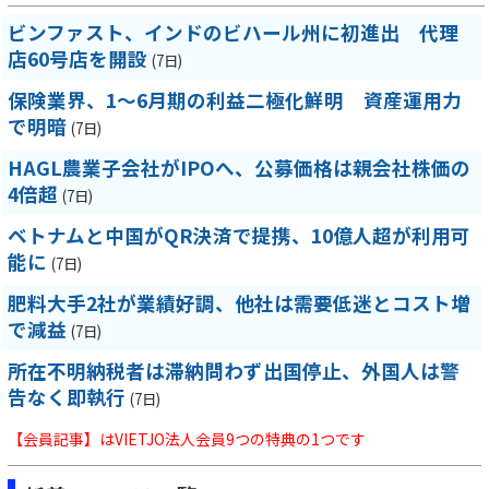
ビンファスト、インドのビハール州に初進出 代理
店60号店を開設
(7日)
保険業界、1～6月期の利益二極化鮮明 資産運用力
で明暗
(7日)
HAGL農業子会社がIPOへ、公募価格は親会社株価の
4倍超
(7日)
ベトナムと中国がQR決済で提携、10億人超が利用可
能に
(7日)
肥料大手2社が業績好調、他社は需要低迷とコスト増
で減益
(7日)
所在不明納税者は滞納問わず出国停止、外国人は警
告なく即執行
(7日)
【会員記事】はVIETJO法人会員9つの特典の1つです