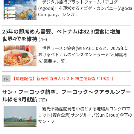
デジタル旅行プラットフォーム「アゴダ
(Agoda)」を運営するアゴダ・カンパニー(Agoda
Company、シンガ...
25年の即席めん需要、ベトナムは82.3億食に増加
世界4位を維持
(7日)
世界ラーメン協会(WINA)によると、2025年に
おけるベトナムのインスタントラーメン(即席め
ん)需要は、前...
【毎週配信】新設外資法人リスト 株主情報など19項目
PR
サン・フーコック航空、フーコック～クアラルンプー
ル線を9月就航
(7日)
観光不動産開発を中核とする地場系コングロマ
リット(複合企業)サングループ(Sun Group)傘下の
サン・フ...