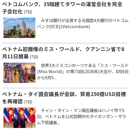
ベトコムバンク、35階建てタワーの運営会社を完全
子会社化
(7日)
みずほ銀行が出資する元国営4大銀行のベトコム
バンク[VCB](Vietcombank)
ベトナム初開催のミス・ワールド、クアンニン省で8
月11日開幕
(7日)
世界3大ミスコンの一つである「ミス・ワールド
(Miss World)」の第73回(2026年)大会が、8月8日
から9月5...
ベトナム・タイ国会議長が会談、貿易250億USD目標
を再確認
(7日)
チャン・タイン・マン国会議長はハノイ市で5
日、ベトナムを公式訪問中のタイのソポン・ザラ
ム下院議長...