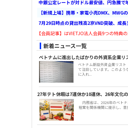
中銀公定レートが対ドル最安値、円急騰で
【新規上場】携帯・家電小売DMX、MWG
7月29日時点の貸出残高2京VND突破、成
【会員記事】はVIETJO法人会員9つの特典の
新着ニュース一覧
ベトナムに進出したばかりの外資系企業リ
ベトナム新設外資企業リスト
て注目しています。このよう
に入れ...
27年テト休暇は7連休か10連休、26年文化
内務省は、2026年のベトナ
程案を関係機関に提示し、意見聴