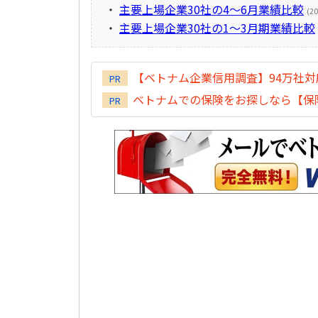
・
主要上場企業30社の4～6月業績比較
(20
・
主要上場企業30社の1～3月期業績比較
【ベトナム企業信用調査】94万社
PR
ベトナムでの保険をお探しなら【保険
PR