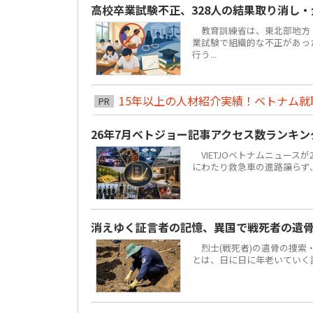
高校卒業試験不正、328人の結果取り消し
教育訓練省は、東北部地方ト
業試験で組織的な不正があっ
行う...
15年以上の人材紹介実績！ベトナム就職は
PR
26年7月ベトジョー記事アクセス数ランキ
VIETJOベトナムニュースが
にわたり救急車の進路譲らず
消えゆく証言者の記憶、異国で戦死者の遺
烈士(戦死者)の遺骨の捜索
とは、日に日に年老いていく