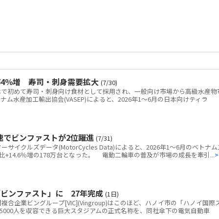
54％増 寿司・刺身需要拡大
(7/30)
で初めて寿司・刺身向け食材として採用され、一般向け市場から高級水産物
水産加工輸出協会(VASEP)によると、2026年1～6月の日本向けティラ
速でビンファストが2位躍進
(7/31)
クルズデータ(MotorCycles Data)によると、2026年1～6月のベトナム
+14.6％増の178万台となった。 電動二輪車の普及が市場の成長を牽引...
>
ビンファスト」に 27年完成
(1日)
企業ビングループ[VIC](Vingroup)はこのほど、ハノイ市の「ハノイ国際
5000人を収容できる巨大スタジアムの正式名称を、同社傘下の電気自動車