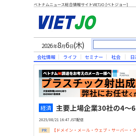
ベトナムニュース総合情報サイトVIETJO [ベトジョー]
8
6
(木)
2026
年
月
日
会社情報
ライフ
セミナー
社会
日
主要上場企業30社の4～
経済
2025/08/21 16:47 JST配信
【ドメイン・メール・ウェブ・サーバー・
PR