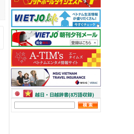
越日・日越辞書(8万語収録)