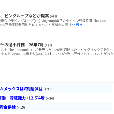
画、ビングループなどが提案
(4日)
ビングループ[VIC](Vingroup)傘下のタイソン建設投資(Thai Son
tion)、広大な不動産開発用地を有するハノイ市拠点の商社
>> 続き
％の過小評価 26年7月
(1日)
The Economist)」が発表した2026年7月時点の「ビッグマック指数(The
と、ベトナムドン(VND)は米ドル(USD)に対して53.5％過小評価されていることがわか
ベカメックスは8割超減益
(4:37)
働 貯蔵能力+12.5％増
(4:26)
は資金供給
(4:15)