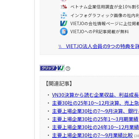
ベトナム企業信用調査が全10％割
インフォグラフィック画像の社内
VIETJOの会社情報ページに上位掲
VIETJOへのPR記事掲載が無料
VIETJO法人会員の9つの特典
\\
【関連記事】
・
VN30決算から読む企業収益、利益成
・
主要30社の25年10～12月決算、売上
・
主要上場企業30社の7～9月決算、銀
・
主要上場企業30社の25年1～3月期業績
・
主要上場企業30社の24年10～12月業績
・
主要上場企業30社の7～9月業績比較
(20