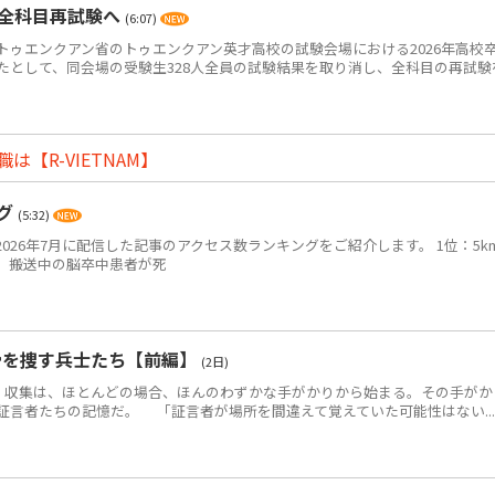
・全科目再試験へ
(6:07)
ゥエンクアン省のトゥエンクアン英才高校の試験会場における2026年高校
たとして、同会場の受験生328人全員の試験結果を取り消し、全科目の再試験
【R-VIETNAM】
ング
(5:32)
2026年7月に配信した記事のアクセス数ランキングをご紹介します。 1位：5k
、搬送中の脳卒中患者が死
骨を捜す兵士たち【前編】
(2日)
・収集は、ほとんどの場合、ほんのわずかな手がかりから始まる。その手がか
証言者たちの記憶だ。 「証言者が場所を間違えて覚えていた可能性はない...