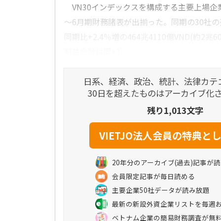
VN30インデックスを構成する主要上場企業3
～6月期財務諸表が出揃った。同期の30社
同期比+2.4％増の464兆4110億VND(約2兆
利益合計は同+1...
日系、経済、政治、統計、法律カテ
30日を超えたものはアーカイブ化
残り1,013文字
20年分のアーカイブ(過去)記事が
会員限定記事が毎日読める
主要企業50社データが読み放題
最新の新設外資企業リストを毎週
ベトナム企業の簡易財務調査が無