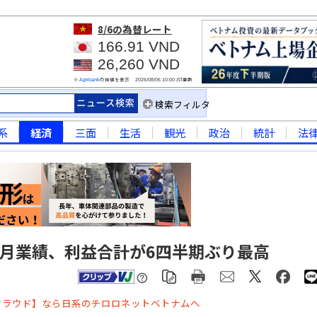
8/6
の為替レート
166.91 VND
26,260 VND
※
の仲値を表示
JST更新
Agribank
2026/08/06 10:00
検索フィルタ
系
経済
三面
生活
観光
政治
統計
法
6月業績、利益合計が6四半期ぶり最高
クラウド】なら日系のチロロネットベトナムへ