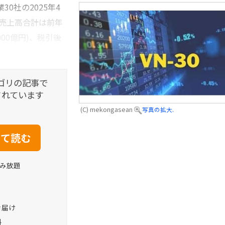
0社の2025年4
の売上高合計は前年
6000億円)、税引後
ゴリの記事で
されています
(C) mekongasean
写真の拡大.
読み放題
お届け
料