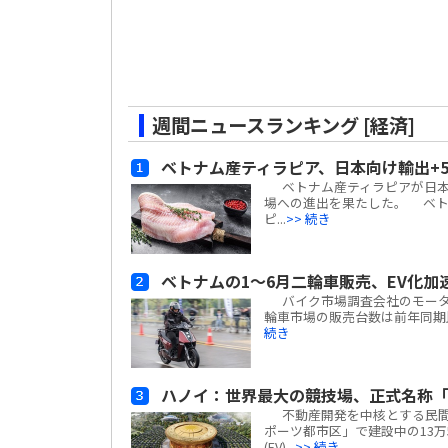
週間ニュースランキング [経済]
ベトナム産ティラピア、日本向け輸出+
ベトナム産ティラピアが日本
場への進出を果たした。 ベトナム
ピ...
>> 続き
ベトナムの1～6月二輪車販売、EV化加
バイク市場調査会社のモーターサイ
輪車市場の販売台数は前年同期比
続き
ハノイ：世界最大の競技場、正式名称「
不動産開発を中核とする民間複合
ポーツ都市区」で建設中の13万
(EV)...
>> 続き