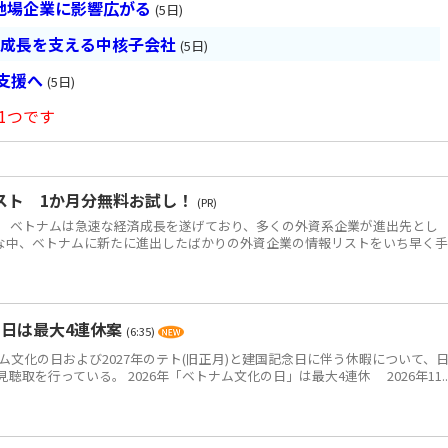
地場企業に影響広がる
(5日)
の成長を支える中核子会社
(5日)
長支援へ
(5日)
1つです
スト 1か月分無料お試し！
(PR)
 ベトナムは急速な経済成長を遂げており、多くの外資系企業が進出先とし
な中、ベトナムに新たに進出したばかりの外資企業の情報リストをいち早く
の日は最大4連休案
(6:35)
ム文化の日および2027年のテト(旧正月)と建国記念日に伴う休暇について、
取を行っている。 2026年「ベトナム文化の日」は最大4連休 2026年11..