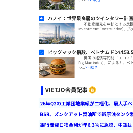
ハノイ：世界最高層のツインタワー計
不動産開発を中核とする民間複合企業
Investment Construc
ビッグマック指数、ベトナムドンは53.5
英国の経済専門誌「エコノミスト(
Big Mac index)」による
っ...
>> 続き
VIETJO会員記事
26年Q2の工業団地業績が二極化、最大手
BSR、ズンクアット製油所で新原油タンク稼
銀行間翌日物金利が年6.3％に急騰、中銀