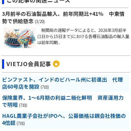
3月前半の石油製品輸入、前年同期比+41％ 中東情
勢で供給懸念
(3/20)
税関局の速報データによると、2026年3月前半
(1日から15日まで)における各種石油製品の輸入量
は前年同期...
VIETJO会員記事
ビンファスト、インドのビハール州に初進出 代理
店60号店を開設
(7日)
保険業界、1～6月期の利益二極化鮮明 資産運用力
で明暗
(7日)
HAGL農業子会社がIPOへ、公募価格は親会社株価の
4倍超
(7日)