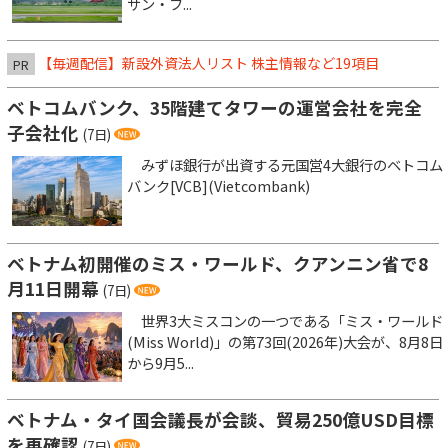
サン・フ...
【毎週配信】新設外資法人リスト 株主情報など19項目
PR
ベトコムバンク、35階建てタワーの運営会社を完全
子会社化
(7日)
みずほ銀行が出資する元国営4大銀行のベトコム
バンク[VCB](Vietcombank)
ベトナム初開催のミス・ワールド、クアンニン省で8
月11日開幕
(7日)
世界3大ミスコンの一つである「ミス・ワールド
(Miss World)」の第73回(2026年)大会が、8月8日
から9月5...
ベトナム・タイ国会議長が会談、貿易250億USD目標
を再確認
(7日)