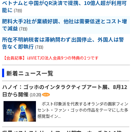
ベトナムと中国がQR決済で提携、10億人超が利用可
能に
(7日)
肥料大手2社が業績好調、他社は需要低迷とコスト増
で減益
(7日)
所在不明納税者は滞納問わず出国停止、外国人は警
告なく即執行
(7日)
【会員記事】はVIETJO法人会員9つの特典の1つです
新着ニュース一覧
ハノイ：ゴッホのインタラクティブアート展、8月12
日から開催
(10:20)
ポスト印象派を代表するオランダの画家フィン
セント・ファン・ゴッホの作品をテーマにした多
感覚型イン...