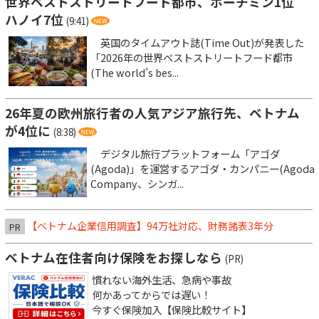
世界ベストストリートフード都市、ホーチミン1位
ハノイ7位
(9:41)
英国のタイムアウト誌(Time Out)が発表した
「2026年の世界ベストストリートフード都市
(The world’s bes...
26年夏の欧州旅行者の人気アジア旅行先、ベトナム
が4位に
(8:38)
デジタル旅行プラットフォーム「アゴダ
(Agoda)」を運営するアゴダ・カンパニー(Agoda
Company、シンガ...
【ベトナム企業信用調査】94万社対応、財務諸表3年分
PR
ベトナム在住者向け保険をお探しなら
(PR)
慣れない海外生活、急病や事故
何かあってからでは遅い！
今すぐ保険加入【保険比較サイト】