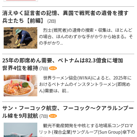
消えゆく証言者の記憶、異国で戦死者の遺骨を捜す
兵士たち【前編】
(2日)
烈士(戦死者)の遺骨の捜索・収集は、ほとんど
の場合、ほんのわずかな手がかりから始まる。そ
の手がかり...
25年の即席めん需要、ベトナムは82.3億食に増加
世界4位を維持
(7日)
世界ラーメン協会(WINA)によると、2025年に
おけるベトナムのインスタントラーメン(即席め
ん)需要は、前...
サン・フーコック航空、フーコック～クアラルンプー
ル線を9月就航
(7日)
観光不動産開発を中核とする地場系コングロマ
リット(複合企業)サングループ(Sun Group)傘下の