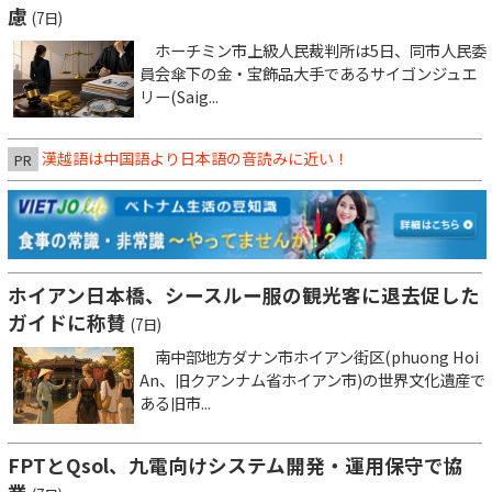
慮
(7日)
ホーチミン市上級人民裁判所は5日、同市人民委
員会傘下の金・宝飾品大手であるサイゴンジュエ
リー(Saig...
漢越語は中国語より日本語の音読みに近い！
PR
ホイアン日本橋、シースルー服の観光客に退去促した
ガイドに称賛
(7日)
南中部地方ダナン市ホイアン街区(phuong Hoi
An、旧クアンナム省ホイアン市)の世界文化遺産で
ある旧市...
FPTとQsol、九電向けシステム開発・運用保守で協