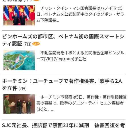
チャン・タイン・マン国会議長はハノイ市で5
日、ベトナムを公式訪問中のタイのソポン・ザラ
ム下院議長...
ビンホームズの都市区、ベトナム初の国際スマートシ
ティ認証
(7日)
不動産開発を中核とする民間複合企業ビングル
ープ[VIC](Vingroup)子会社
ホーチミン：ユーチューブで著作権侵害、歌手ら2人
を立件
(7日)
ホーチミン市警察は5日、著作権・著作隣接権侵
害の容疑で、歌手のグエン・ティ・ヒエン容疑者
(女)と、...
SJC元社長、控訴審で禁固21年に減刑 被害回復を考