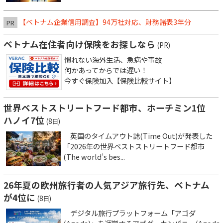
【ベトナム企業信用調査】94万社対応、財務諸表3年分
PR
ベトナム在住者向け保険をお探しなら
(PR)
慣れない海外生活、急病や事故
何かあってからでは遅い！
今すぐ保険加入【保険比較サイト】
世界ベストストリートフード都市、ホーチミン1位
ハノイ7位
(8日)
英国のタイムアウト誌(Time Out)が発表した
「2026年の世界ベストストリートフード都市
(The world’s bes...
26年夏の欧州旅行者の人気アジア旅行先、ベトナム
が4位に
(8日)
デジタル旅行プラットフォーム「アゴダ