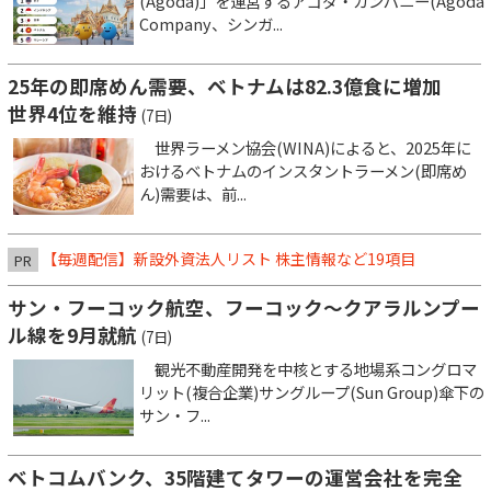
(Agoda)」を運営するアゴダ・カンパニー(Agoda
Company、シンガ...
25年の即席めん需要、ベトナムは82.3億食に増加
世界4位を維持
(7日)
世界ラーメン協会(WINA)によると、2025年に
おけるベトナムのインスタントラーメン(即席め
ん)需要は、前...
【毎週配信】新設外資法人リスト 株主情報など19項目
PR
サン・フーコック航空、フーコック～クアラルンプー
ル線を9月就航
(7日)
観光不動産開発を中核とする地場系コングロマ
リット(複合企業)サングループ(Sun Group)傘下の
サン・フ...
ベトコムバンク、35階建てタワーの運営会社を完全