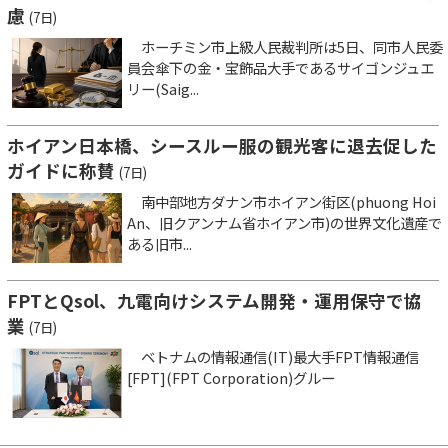
慮
(7日)
ホーチミン市上級人民裁判所は5日、同市人民委
員会傘下の金・宝飾品大手であるサイゴンジュエ
リー(Saig...
ホイアン日本橋、シースルー服の観光客に退去促した
ガイドに称賛
(7日)
南中部地方ダナン市ホイアン街区(phuong Hoi
An、旧クアンナム省ホイアン市)の世界文化遺産で
ある旧市...
FPTとQsol、九電向けシステム開発・運用保守で協
業
(7日)
ベトナムの情報通信(IT)最大手FPT情報通信
[FPT](FPT Corporation)グルー