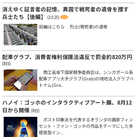
消えゆく証言者の記憶、異国で戦死者の遺骨を捜す
兵士たち【後編】
(10:25)
前編はこちら 烈士(戦死者)の遺骨
配車グラブ、消費者権利保護法違反で罰金約820万円
(8日)
商工省傘下国家競争委員会は、シンガポール系
配車アプリ大手グラブ(Grab)の現地法人グラブベ
トナム(Gra...
ハノイ：ゴッホのインタラクティブアート展、8月12
日から開催
(8日)
ポスト印象派を代表するオランダの画家フィン
セント・ファン・ゴッホの作品をテーマにした多
感覚型イン...