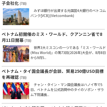
子会社化
(7日)
みずほ銀行が出資する元国営4大銀行のベトコム
バンク[VCB](Vietcombank)
ベトナム初開催のミス・ワールド、クアンニン省で8
月11日開幕
(7日)
世界3大ミスコンの一つである「ミス・ワールド
(Miss World)」の第73回(2026年)大会が、8月8日
から9月5...
ベトナム・タイ国会議長が会談、貿易250億USD目標
を再確認
(7日)
チャン・タイン・マン国会議長はハノイ市で5
日、ベトナムを公式訪問中のタイのソポン・ザラ
ム下院議長...