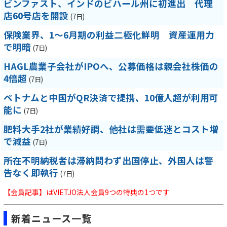
ビンファスト、インドのビハール州に初進出 代理
店60号店を開設
(7日)
保険業界、1～6月期の利益二極化鮮明 資産運用力
で明暗
(7日)
HAGL農業子会社がIPOへ、公募価格は親会社株価の
4倍超
(7日)
ベトナムと中国がQR決済で提携、10億人超が利用可
能に
(7日)
肥料大手2社が業績好調、他社は需要低迷とコスト増
で減益
(7日)
所在不明納税者は滞納問わず出国停止、外国人は警
告なく即執行
(7日)
【会員記事】はVIETJO法人会員9つの特典の1つです
新着ニュース一覧