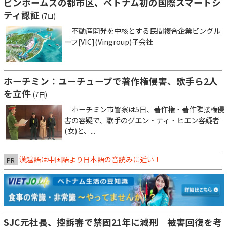
ビンホームズの都市区、ベトナム初の国際スマートシ
ティ認証
(7日)
不動産開発を中核とする民間複合企業ビングル
ープ[VIC](Vingroup)子会社
ホーチミン：ユーチューブで著作権侵害、歌手ら2人
を立件
(7日)
ホーチミン市警察は5日、著作権・著作隣接権侵
害の容疑で、歌手のグエン・ティ・ヒエン容疑者
(女)と、...
漢越語は中国語より日本語の音読みに近い！
PR
SJC元社長、控訴審で禁固21年に減刑 被害回復を考