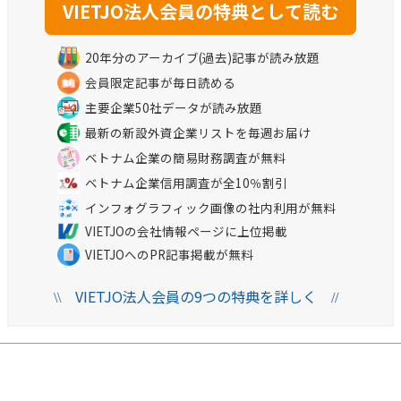
20年分のアーカイブ(過去)記事が読み放題
会員限定記事が毎日読める
主要企業50社データが読み放題
最新の新設外資企業リストを毎週お届け
ベトナム企業の簡易財務調査が無料
ベトナム企業信用調査が全10％割引
インフォグラフィック画像の社内利用が無料
VIETJOの会社情報ページに上位掲載
VIETJOへのPR記事掲載が無料
VIETJO法人会員の9つの特典を詳しく
\\
//