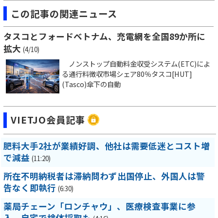
この記事の関連ニュース
タスコとフォードベトナム、充電網を全国89か所に
拡大
(4/10)
ノンストップ自動料金収受システム(ETC)によ
る通行料徴収市場シェア80％タスコ[HUT]
(Tasco)傘下の自動
VIETJO会員記事
肥料大手2社が業績好調、他社は需要低迷とコスト増
で減益
(11:20)
所在不明納税者は滞納問わず出国停止、外国人は警
告なく即執行
(6:30)
薬局チェーン「ロンチャウ」、医療検査事業に参
入 自宅で検体採取も