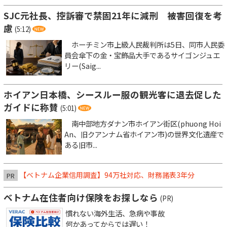
SJC元社長、控訴審で禁固21年に減刑 被害回復を考
慮
(5:12)
ホーチミン市上級人民裁判所は5日、同市人民委
員会傘下の金・宝飾品大手であるサイゴンジュエ
リー(Saig...
ホイアン日本橋、シースルー服の観光客に退去促した
ガイドに称賛
(5:01)
南中部地方ダナン市ホイアン街区(phuong Hoi
An、旧クアンナム省ホイアン市)の世界文化遺産で
ある旧市...
【ベトナム企業信用調査】94万社対応、財務諸表3年分
PR
ベトナム在住者向け保険をお探しなら
(PR)
慣れない海外生活、急病や事故
何かあってからでは遅い！