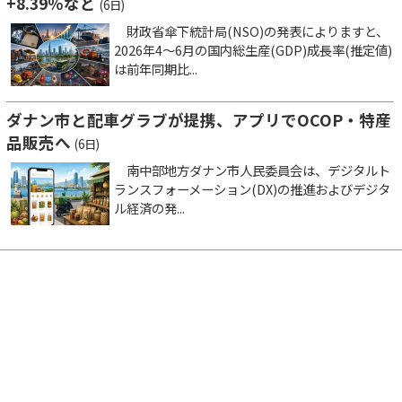
+8.39％など
(6日)
財政省傘下統計局(NSO)の発表によりますと、
2026年4～6月の国内総生産(GDP)成長率(推定値)
は前年同期比...
ダナン市と配車グラブが提携、アプリでOCOP・特産
品販売へ
(6日)
南中部地方ダナン市人民委員会は、デジタルト
ランスフォーメーション(DX)の推進およびデジタ
ル経済の発...