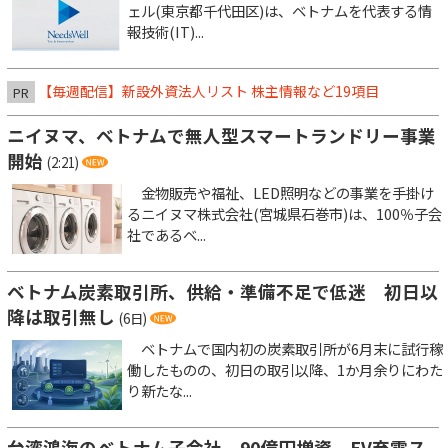
ェル(東京都千代田区)は、ベトナムを代表する情
報技術(IT)...
【毎週配信】新設外資法人リスト 株主情報など19項目
PR
ニイヌマ、ベトナムで無人型スマートランドリー事業
開始
(2:21)
金物販売や福祉、LED照明などの事業を手掛け
るニイヌマ株式会社(宮城県石巻市)は、100％子会
社であるベ...
ベトナム炭素取引所、供給・準備不足で低迷 初日以
降は取引無し
(6日)
ベトナムで国内初の炭素取引所が6月末に試行稼
働したものの、初日の取引以降、1か月余りにわた
り新たな...
台湾鴻海のベトナム子会社、90億円増資 EV充電ス