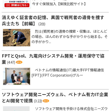
今すぐ保険加入【保険比較サイト】
消えゆく証言者の記憶、異国で戦死者の遺骨を捜す
兵士たち【前編】
(2日)
烈士(戦死者)の遺骨の捜索・収集は、ほとんど
の場合、ほんのわずかな手がかりから始まる。そ
の手がかり...
FPTとQsol、九電向けシステム開発・運用保守で協
業
(4:47)
ベトナムの情報通信(IT)最大手FPT情報通信
[FPT](FPT Corporation)グルー
ソフトウェア開発ニーズウェル、ベトナム有力IT企業
とAI開発で提携
(3:22)
ソフトウェア開発を手掛ける株式会社ニーズウ