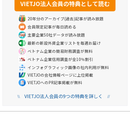
20年分のアーカイブ(過去)記事が読み放題
会員限定記事が毎日読める
主要企業50社データが読み放題
最新の新設外資企業リストを毎週お届け
ベトナム企業の簡易財務調査が無料
ベトナム企業信用調査が全10％割引
インフォグラフィック画像の社内利用が無料
VIETJOの会社情報ページに上位掲載
VIETJOへのPR記事掲載が無料
VIETJO法人会員の9つの特典を詳しく
\\
//