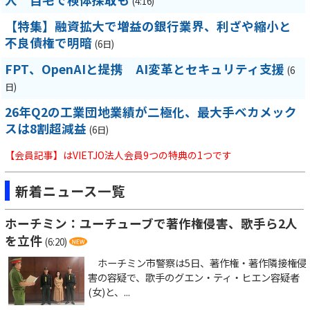
(4:16)
【特集】融資拡大で増益の銀行業界、利ざや縮小と
不良債権で明暗
(6日)
FPT、OpenAIと提携 AI変革とセキュリティ支援
(6
日)
26年Q2の工業団地業績が二極化、最大手ベカメック
スは8割超減益
(6日)
【会員記事】はVIETJO法人会員9つの特典の1つです
新着ニュース一覧
ホーチミン：ユーチューブで著作権侵害、歌手ら2人
を立件
(6:20)
ホーチミン市警察は5日、著作権・著作隣接権侵
害の容疑で、歌手のグエン・ティ・ヒエン容疑者
(女)と、...