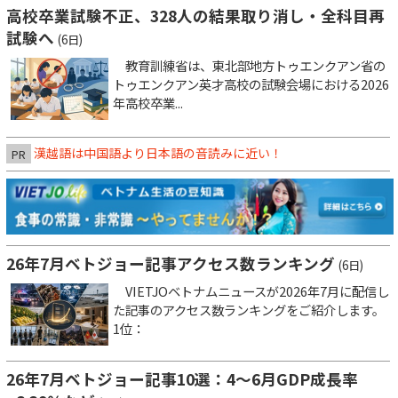
高校卒業試験不正、328人の結果取り消し・全科目再
試験へ
(6日)
教育訓練省は、東北部地方トゥエンクアン省の
トゥエンクアン英才高校の試験会場における2026
年高校卒業...
漢越語は中国語より日本語の音読みに近い！
PR
26年7月ベトジョー記事アクセス数ランキング
(6日)
VIETJOベトナムニュースが2026年7月に配信し
た記事のアクセス数ランキングをご紹介します。
1位：
26年7月ベトジョー記事10選：4～6月GDP成長率