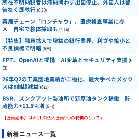
所在不明納税者は滞納問わず出国停止、外国人は警
告なく即執行
(6:30)
薬局チェーン「ロンチャウ」、医療検査事業に参
入 自宅で検体採取も
(4:16)
【特集】融資拡大で増益の銀行業界、利ざや縮小と
不良債権で明暗
(6日)
FPT、OpenAIと提携 AI変革とセキュリティ支援
(6
日)
26年Q2の工業団地業績が二極化、最大手ベカメック
スは8割超減益
(6日)
BSR、ズンクアット製油所で新原油タンク稼働 貯
蔵能力+12.5％増
(6日)
【会員記事】はVIETJO法人会員9つの特典の1つです
新着ニュース一覧