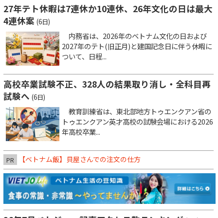
27年テト休暇は7連休か10連休、26年文化の日は最大
4連休案
(6日)
内務省は、2026年のベトナム文化の日および
2027年のテト(旧正月)と建国記念日に伴う休暇に
ついて、日程...
高校卒業試験不正、328人の結果取り消し・全科目再
試験へ
(6日)
教育訓練省は、東北部地方トゥエンクアン省の
トゥエンクアン英才高校の試験会場における2026
年高校卒業...
【ベトナム飯】貝屋さんでの注文の仕方
PR