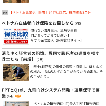
【ベトナム企業信用調査】94万社対応、財務諸表3年分
PR
ベトナム在住者向け保険をお探しなら
(PR)
慣れない海外生活、急病や事故
何かあってからでは遅い！
今すぐ保険加入【保険比較サイト】
消えゆく証言者の記憶、異国で戦死者の遺骨を捜す
兵士たち【前編】
(2日)
烈士(戦死者)の遺骨の捜索・収集は、ほとんど
の場合、ほんのわずかな手がかりから始まる。そ
の手がかり...
FPTとQsol、九電向けシステム開発・運用保守で協
業
(4:47)
ベトナムの情報通信(IT)最大手FPT情報通信