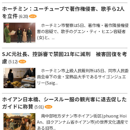
ホーチミン：ユーチューブで著作権侵害、歌手ら2人
を立件
(6:20)
ホーチミン市警察は5日、著作権・著作隣接権侵
害の容疑で、歌手のグエン・ティ・ヒエン容疑者
(女)と、...
SJC元社長、控訴審で禁固21年に減刑 被害回復を考
慮
(5:12)
ホーチミン市上級人民裁判所は5日、同市人民委
員会傘下の金・宝飾品大手であるサイゴンジュエ
リー(Saig...
ホイアン日本橋、シースルー服の観光客に退去促した
ガイドに称賛
(5:01)
南中部地方ダナン市ホイアン街区(phuong Hoi
An、旧クアンナム省ホイアン市)の世界文化遺産で
ある旧市...