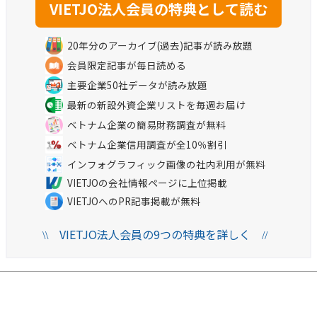
20年分のアーカイブ(過去)記事が読み放題
会員限定記事が毎日読める
主要企業50社データが読み放題
最新の新設外資企業リストを毎週お届け
ベトナム企業の簡易財務調査が無料
ベトナム企業信用調査が全10％割引
インフォグラフィック画像の社内利用が無料
VIETJOの会社情報ページに上位掲載
VIETJOへのPR記事掲載が無料
VIETJO法人会員の9つの特典を詳しく
\\
//