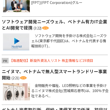
[FPT](FPT Corporation)グルー
ソフトウェア開発ニーズウェル、ベトナム有力IT企業
とAI開発で提携
(3:22)
ソフトウェア開発を手掛ける株式会社ニーズウ
ェル(東京都千代田区)は、ベトナムを代表する情
報技術(IT)...
【毎週配信】新設外資法人リスト 株主情報など19項目
PR
ニイヌマ、ベトナムで無人型スマートランドリー事業
開始
(2:21)
金物販売や福祉、LED照明などの事業を手掛け
るニイヌマ株式会社(宮城県石巻市)は、100％子会
社であるベ...
ベトナム炭素取引所、供給・準備不足で低迷 初日以