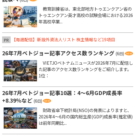
教育訓練省は、東北部地方トゥエンクアン省の
トゥエンクアン英才高校の試験会場における2026
年高校卒業...
【毎週配信】新設外資法人リスト 株主情報など19項目
PR
26年7月ベトジョー記事アクセス数ランキング
(6日)
VIETJOベトナムニュースが2026年7月に配信し
た記事のアクセス数ランキングをご紹介します。
1位：
26年7月ベトジョー記事10選：4～6月GDP成長率
+8.39％など
(6日)
財政省傘下統計局(NSO)の発表によりますと、
2026年4～6月の国内総生産(GDP)成長率(推定値)
は前年同期比...