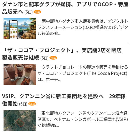
ダナン市と配車グラブが提携、アプリでOCOP・特産
品販売へ
(6日)
南中部地方ダナン市人民委員会は、デジタルト
ランスフォーメーション(DX)の推進およびデジタ
ル経済の発...
「ザ・ココア・プロジェクト」、実店舗2店を閉店
製造販売は継続
(6日)
クラフトチョコレートの製造や販売を手掛ける
ザ・ココア・プロジェクト(The Cocoa Project)
は、ホーチ...
VSIP、クアンニン省に新工業団地を建設へ 29年稼
働開始
(6日)
東北部地方クアンニン省のクアンイエン沿岸経
済区で、ベトナム・シンガポール工業団地(VSIP)
が総額約5...