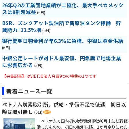
26年Q2の工業団地業績が二極化、最大手ベカメック
スは8割超減益
(6日)
BSR、ズンクアット製油所で新原油タンク稼働 貯
蔵能力+12.5％増
(6日)
銀行間翌日物金利が年6.3％に急騰、中銀は資金供給
(6日)
中銀公定レートが対ドル最安値、円急騰で地場企業
に影響広がる
(5日)
【会員記事】はVIETJO法人会員9つの特典の1つです
新着ニュース一覧
ベトナム炭素取引所、供給・準備不足で低迷 初日以
降は取引無し
(6日)
ベトナムで国内初の炭素取引所が6月末に試行稼
働したものの、初日の取引以降、1か月余りにわた