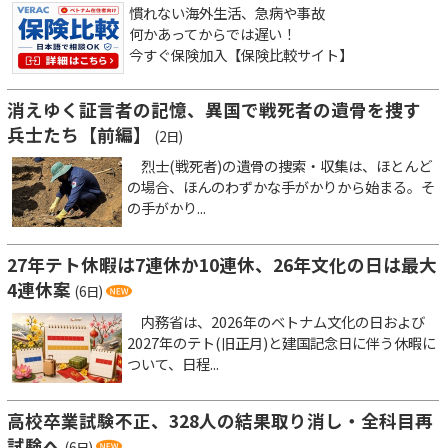
慣れない海外生活、急病や事故
何かあってからでは遅い！
今すぐ保険加入【保険比較サイト】
消えゆく証言者の記憶、異国で戦死者の遺骨を捜す
兵士たち【前編】
(2日)
烈士(戦死者)の遺骨の捜索・収集は、ほとんど
の場合、ほんのわずかな手がかりから始まる。そ
の手がかり...
27年テト休暇は7連休か10連休、26年文化の日は最大
4連休案
(6日)
内務省は、2026年のベトナム文化の日および
2027年のテト(旧正月)と建国記念日に伴う休暇に
ついて、日程...
高校卒業試験不正、328人の結果取り消し・全科目再
試験へ
(6日)