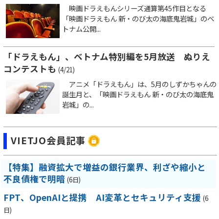
映画ドラえもんシリーズ通算第45作目となる
「映画ドラえもん 新・のび太の海底鬼岩城」のベ
トナム公開...
「ドラえもん」、ベトナム特別編を5月放送 ぬりえ
コンテストも
(4/21)
アニメ「ドラえもん」は、5月のしずかちゃんの
誕生月と、「映画ドラえもん 新・のび太の海底鬼
岩城」の...
VIETJO会員記事
【特集】融資拡大で増益の銀行業界、利ざや縮小と
不良債権で明暗
(6日)
FPT、OpenAIと提携 AI変革とセキュリティ支援
(6
日)