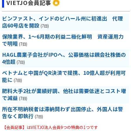
VIETJO会員記事
ビンファスト、インドのビハール州に初進出 代理
店60号店を開設
(7日)
保険業界、1～6月期の利益二極化鮮明 資産運用力
で明暗
(7日)
HAGL農業子会社がIPOへ、公募価格は親会社株価の
4倍超
(7日)
ベトナムと中国がQR決済で提携、10億人超が利用可
能に
(7日)
肥料大手2社が業績好調、他社は需要低迷とコスト増
で減益
(7日)
所在不明納税者は滞納問わず出国停止、外国人は警
告なく即執行
(7日)
【会員記事】はVIETJO法人会員9つの特典の1つです