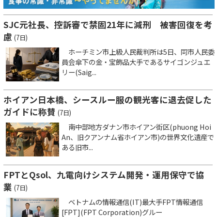
SJC元社長、控訴審で禁固21年に減刑 被害回復を考
慮
(7日)
ホーチミン市上級人民裁判所は5日、同市人民委
員会傘下の金・宝飾品大手であるサイゴンジュエ
リー(Saig...
ホイアン日本橋、シースルー服の観光客に退去促した
ガイドに称賛
(7日)
南中部地方ダナン市ホイアン街区(phuong Hoi
An、旧クアンナム省ホイアン市)の世界文化遺産で
ある旧市...
FPTとQsol、九電向けシステム開発・運用保守で協
業
(7日)
ベトナムの情報通信(IT)最大手FPT情報通信
[FPT](FPT Corporation)グルー