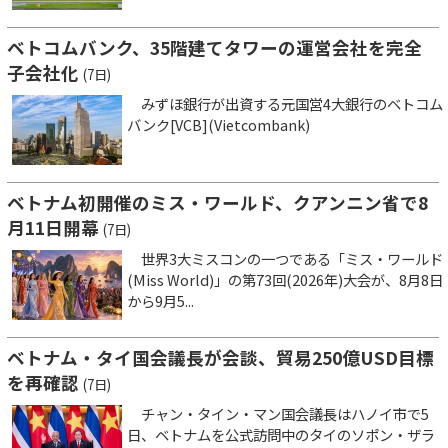
ベトコムバンク、35階建てタワーの運営会社を完全
子会社化
(7日)
みずほ銀行が出資する元国営4大銀行のベトコム
バンク[VCB](Vietcombank)
ベトナム初開催のミス・ワールド、クアンニン省で8
月11日開幕
(7日)
世界3大ミスコンの一つである「ミス・ワールド
(Miss World)」の第73回(2026年)大会が、8月8日
から9月5...
ベトナム・タイ国会議長が会談、貿易250億USD目標
を再確認
(7日)
チャン・タイン・マン国会議長はハノイ市で5
日、ベトナムを公式訪問中のタイのソポン・ザラ