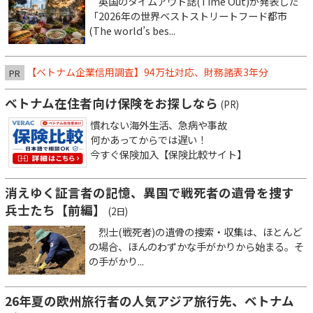
英国のタイムアウト誌(Time Out)が発表した
「2026年の世界ベストストリートフード都市
(The world’s bes...
【ベトナム企業信用調査】94万社対応、財務諸表3年分
PR
ベトナム在住者向け保険をお探しなら
(PR)
慣れない海外生活、急病や事故
何かあってからでは遅い！
今すぐ保険加入【保険比較サイト】
消えゆく証言者の記憶、異国で戦死者の遺骨を捜す
兵士たち【前編】
(2日)
烈士(戦死者)の遺骨の捜索・収集は、ほとんど
の場合、ほんのわずかな手がかりから始まる。そ
の手がかり...
26年夏の欧州旅行者の人気アジア旅行先、ベトナム