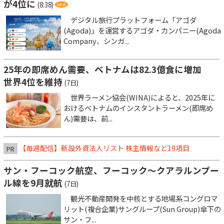
が4位に
(8:38)
デジタル旅行プラットフォーム「アゴダ
(Agoda)」を運営するアゴダ・カンパニー(Agoda
Company、シンガ...
25年の即席めん需要、ベトナムは82.3億食に増加
世界4位を維持
(7日)
世界ラーメン協会(WINA)によると、2025年に
おけるベトナムのインスタントラーメン(即席め
ん)需要は、前...
【毎週配信】新設外資法人リスト 株主情報など19項目
PR
サン・フーコック航空、フーコック～クアラルンプー
ル線を9月就航
(7日)
観光不動産開発を中核とする地場系コングロマ
リット(複合企業)サングループ(Sun Group)傘下の
サン・フ...