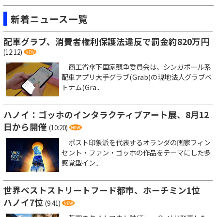
新着ニュース一覧
配車グラブ、消費者権利保護法違反で罰金約820万円
(12:12)
商工省傘下国家競争委員会は、シンガポール系
配車アプリ大手グラブ(Grab)の現地法人グラブベ
トナム(Gra...
ハノイ：ゴッホのインタラクティブアート展、8月12
日から開催
(10:20)
ポスト印象派を代表するオランダの画家フィン
セント・ファン・ゴッホの作品をテーマにした多
感覚型イン...
世界ベストストリートフード都市、ホーチミン1位
ハノイ7位
(9:41)