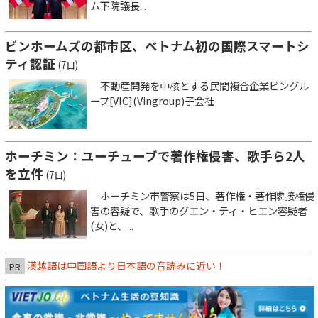
ム下院議長...
ビンホームズの都市区、ベトナム初の国際スマートシ
ティ認証
(7日)
不動産開発を中核とする民間複合企業ビングル
ープ[VIC](Vingroup)子会社
ホーチミン：ユーチューブで著作権侵害、歌手ら2人
を立件
(7日)
ホーチミン市警察は5日、著作権・著作隣接権侵
害の容疑で、歌手のグエン・ティ・ヒエン容疑者
(女)と、...
漢越語は中国語より日本語の音読みに近い！
PR