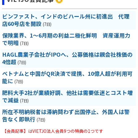
ビンファスト、インドのビハール州に初進出 代理
店60号店を開設
(7日)
保険業界、1～6月期の利益二極化鮮明 資産運用力
で明暗
(7日)
HAGL農業子会社がIPOへ、公募価格は親会社株価の
4倍超
(7日)
ベトナムと中国がQR決済で提携、10億人超が利用可
能に
(7日)
肥料大手2社が業績好調、他社は需要低迷とコスト増
で減益
(7日)
所在不明納税者は滞納問わず出国停止、外国人は警
告なく即執行
(7日)
【会員記事】はVIETJO法人会員9つの特典の1つです