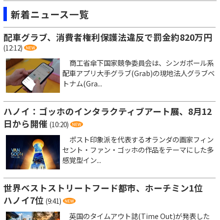
新着ニュース一覧
配車グラブ、消費者権利保護法違反で罰金約820万円
(12:12)
商工省傘下国家競争委員会は、シンガポール系
配車アプリ大手グラブ(Grab)の現地法人グラブベ
トナム(Gra...
ハノイ：ゴッホのインタラクティブアート展、8月12
日から開催
(10:20)
ポスト印象派を代表するオランダの画家フィン
セント・ファン・ゴッホの作品をテーマにした多
感覚型イン...
世界ベストストリートフード都市、ホーチミン1位
ハノイ7位
(9:41)
英国のタイムアウト誌(Time Out)が発表した