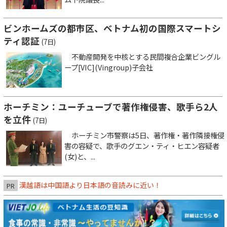
ビンホームズの都市区、ベトナム初の国際スマートシ
ティ認証
(7日)
不動産開発を中核とする民間複合企業ビングル
ープ[VIC](Vingroup)子会社
ホーチミン：ユーチューブで著作権侵害、歌手ら2人
を立件
(7日)
ホーチミン市警察は5日、著作権・著作隣接権侵
害の容疑で、歌手のグエン・ティ・ヒエン容疑者
(女)と、...
漢越語は中国語より日本語の音読みに近い！
PR