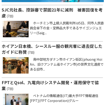
SJC元社長、控訴審で禁固21年に減刑 被害回復を考
慮
(7日)
ホーチミン市上級人民裁判所は5日、同市人民委
員会傘下の金・宝飾品大手であるサイゴンジュエ
リー(Saig...
ホイアン日本橋、シースルー服の観光客に退去促した
ガイドに称賛
(7日)
南中部地方ダナン市ホイアン街区(phuong Hoi
An、旧クアンナム省ホイアン市)の世界文化遺産で
ある旧市...
FPTとQsol、九電向けシステム開発・運用保守で協
業
(7日)
ベトナムの情報通信(IT)最大手FPT情報通信
[FPT](FPT Corporation)グルー