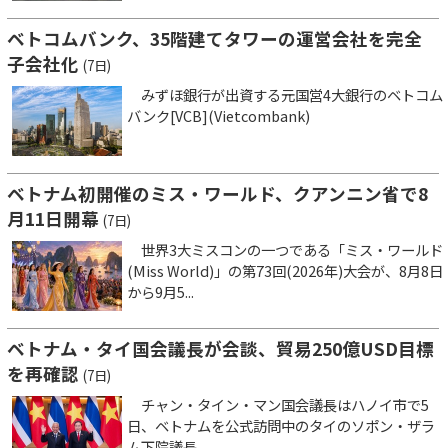
ベトコムバンク、35階建てタワーの運営会社を完全
子会社化
(7日)
みずほ銀行が出資する元国営4大銀行のベトコム
バンク[VCB](Vietcombank)
ベトナム初開催のミス・ワールド、クアンニン省で8
月11日開幕
(7日)
世界3大ミスコンの一つである「ミス・ワールド
(Miss World)」の第73回(2026年)大会が、8月8日
から9月5...
ベトナム・タイ国会議長が会談、貿易250億USD目標
を再確認
(7日)
チャン・タイン・マン国会議長はハノイ市で5
日、ベトナムを公式訪問中のタイのソポン・ザラ
ム下院議長...