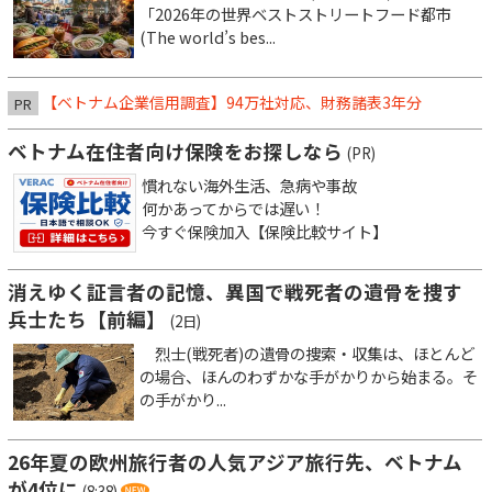
「2026年の世界ベストストリートフード都市
(The world’s bes...
【ベトナム企業信用調査】94万社対応、財務諸表3年分
PR
ベトナム在住者向け保険をお探しなら
(PR)
慣れない海外生活、急病や事故
何かあってからでは遅い！
今すぐ保険加入【保険比較サイト】
消えゆく証言者の記憶、異国で戦死者の遺骨を捜す
兵士たち【前編】
(2日)
烈士(戦死者)の遺骨の捜索・収集は、ほとんど
の場合、ほんのわずかな手がかりから始まる。そ
の手がかり...
26年夏の欧州旅行者の人気アジア旅行先、ベトナム
が4位に
(8:38)