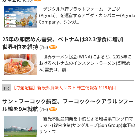
デジタル旅行プラットフォーム「アゴダ
(Agoda)」を運営するアゴダ・カンパニー(Agoda
Company、シンガ...
25年の即席めん需要、ベトナムは82.3億食に増加
世界4位を維持
(7日)
世界ラーメン協会(WINA)によると、2025年に
おけるベトナムのインスタントラーメン(即席め
ん)需要は、前...
【毎週配信】新設外資法人リスト 株主情報など19項目
PR
サン・フーコック航空、フーコック～クアラルンプー
ル線を9月就航
(7日)
観光不動産開発を中核とする地場系コングロマ
リット(複合企業)サングループ(Sun Group)傘下の
サン・フ...