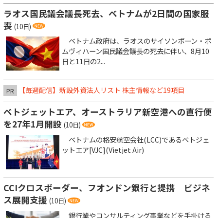
ラオス国民議会議長死去、ベトナムが2日間の国家服
喪
(10日)
ベトナム政府は、ラオスのサイソンポーン・ポ
ムヴィハーン国民議会議長の死去に伴い、8月10
日と11日の2...
【毎週配信】新設外資法人リスト 株主情報など19項目
PR
ベトジェットエア、オーストラリア新空港への直行便
を27年1月開設
(10日)
ベトナムの格安航空会社(LCC)であるベトジェ
ットエア[VJC](Vietjet Air)
CCIクロスボーダー、フオンドン銀行と提携 ビジネ
ス展開支援
(10日)
銀行業やコンサルティング事業などを手掛ける