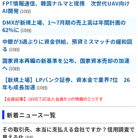
FPT情報通信、韓国ナルマと提携 次世代UAV向け
AI開発
(10日)
DMXが新規上場、1～7月期の売上高は年間計画の
62％に
(10日)
中銀が3週ぶりに資金供給、預貸ミスマッチの緩和図
る
(10日)
国家資本再編の新基準を公布、国家資本売却の加速
へ
(10日)
【新規上場】LPバンク証券、資本金で業界7位 26
年も成長加速
(10日)
【会員記事】はVIETJO法人会員9つの特典の1つです
新着ニュース一覧
その取引先、本当に支払える会社ですか？信用調査で
見える化
(PR)