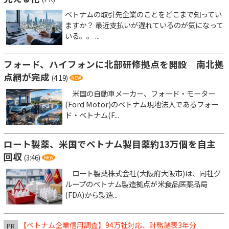
ベトナムの取引先企業のことをどこまで知ってい
ますか？ 最近支払いが遅れているのが気になって
いる。。 ...
フォード、ハイフォンに北部研修拠点を開設 南北拠
点網が完成
(4:19)
米国の自動車メーカー、フォード・モーター
(Ford Motor)のベトナム現地法人であるフォー
ド・ベトナム(F...
ロート製薬、米国でベトナム製目薬約13万個を自主
回収
(3:46)
ロート製薬株式会社(大阪府大阪市)は、同社グ
ループのベトナム製造拠点が米食品医薬品局
(FDA)から製造...
【ベトナム企業信用調査】94万社対応、財務諸表3年分
PR