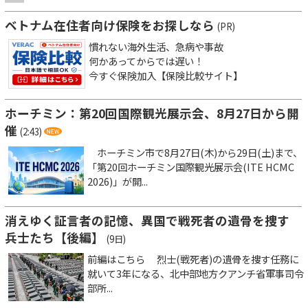
ベトナム在住者向け保険をお探しなら
(PR)
慣れない海外生活、急病や事故
何かあってからでは遅い！
今すぐ保険加入【保険比較サイト】
ホーチミン：第20回国際観光展示会、8月27日から開
催
(2:43)
ホーチミン市で8月27日(木)から29日(土)まで、
「第20回ホーチミン国際観光展示会(ITE HCMC
2026)」が開...
消えゆく証言者の記憶、異国で戦死者の遺骨を捜す
兵士たち【後編】
(9日)
前編はこちら 烈士(戦死者)の遺骨を捜す任務に
就いて3年になる、北中部地方クアンチ省軍事司令
部所...