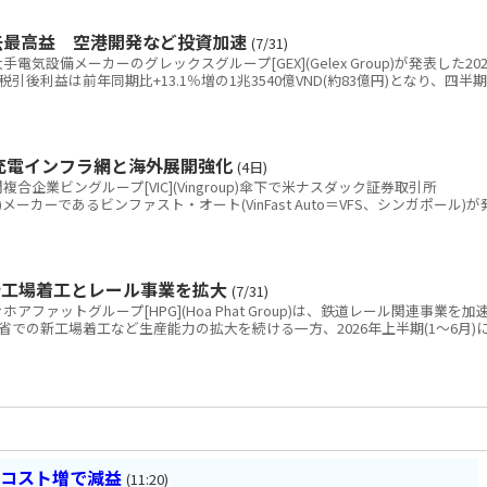
去最高益 空港開発など投資加速
(7/31)
設備メーカーのグレックスグループ[GEX](Gelex Group)が発表した202
引後利益は前年同期比+13.1％増の1兆3540億VND(約83億円)となり、四半期
 充電インフラ網と海外展開強化
(4日)
業ビングループ[VIC](Vingroup)傘下で米ナスダック証券取引所
V)メーカーであるビンファスト・オート(VinFast Auto＝VFS、シンガポール)が
新工場着工とレール事業を拡大
(7/31)
ァットグループ[HPG](Hoa Phat Group)は、鉄道レール関連事業を加
での新工場着工など生産能力の拡大を続ける一方、2026年上半期(1～6月)
とコスト増で減益
(11:20)