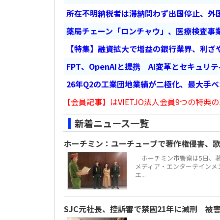
所在不明納税者は滞納問わず出国停止、外
薬局チェーン「ロンチャウ」、医療検査事
【特集】融資拡大で増益の銀行業界、利ざ
FPT、OpenAIと提携 AI変革とセキュリ
26年Q2の工業団地業績が二極化、最大手
【会員記事】はVIETJO法人会員9つの特典の
新着ニュース一覧
ホーチミン：ユーチューブで著作権侵害、歌
ホーチミン市警察は5日、著
メディア・エンターテインメント
エ...
SJC元社長、控訴審で禁固21年に減刑 被