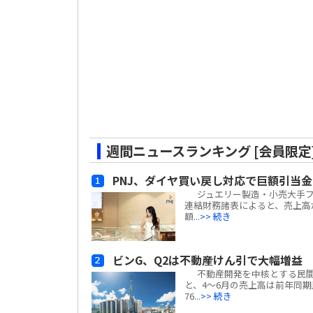
週間ニュースランキング [会員限定
PNJ、ダイヤ買い戻し対応で巨額引当
ジュエリー製造・小売大手フーニュア
連結財務諸表によると、売上高
額...
>> 続き
ビンG、Q2は不動産けん引で大幅増益
不動産開発を中核とする民間複合企
と、4～6月の売上高は前年同期比#e
76...
>> 続き