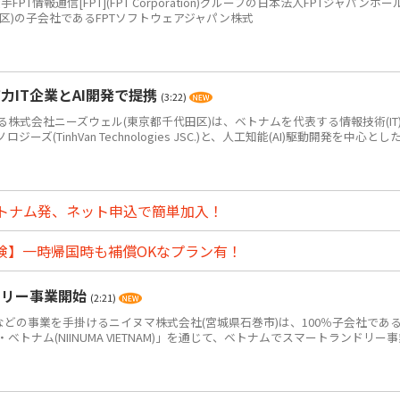
PT情報通信[FPT](FPT Corporation)グループの日本法人FPTジャパンホー
区)の子会社であるFPTソフトウェアジャパン株式
IT企業とAI開発で提携
(3:22)
式会社ニーズウェル(東京都千代田区)は、ベトナムを代表する情報技術(IT
(TinhVan Technologies JSC.)と、人工知能(AI)駆動開発を中心とした.
トナム発、ネット申込で簡単加入！
険】一時帰国時も補償OKなプラン有！
ドリー事業開始
(2:21)
どの事業を手掛けるニイヌマ株式会社(宮城県石巻市)は、100％子会社であ
トナム(NIINUMA VIETNAM)」を通じて、ベトナムでスマートランドリー事