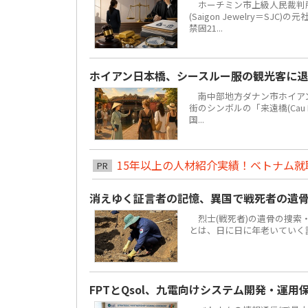
ホーチミン市上級人民裁判所
(Saigon Jewelry＝S
禁固21...
ホイアン日本橋、シースルー服の観光客に
南中部地方ダナン市ホイアン街区
街のシンボルの「来遠橋(Cau
国...
15年以上の人材紹介実績！ベトナム就職は
PR
消えゆく証言者の記憶、異国で戦死者の遺
烈士(戦死者)の遺骨の捜索
とは、日に日に年老いていく
FPTとQsol、九電向けシステム開発・運用