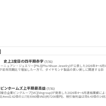
]
金 史上2度目の四半期赤字
(7/31)
ン・ジュエリー[PNJ](Phu Nhuan Jewelry)が公表した2026年4～6月
が前年同期比で増加した一方で、ダイヤモンド製品の買い戻しに関連する巨
 ビンホームズ上半期最高益
(7/31)
業ビングループ[VIC](Vingroup)が発表した2026年4～6月連結業績によ
nd2.62倍の117兆9360億VND(約7200億円)、税引後利益は同6.43倍の14兆