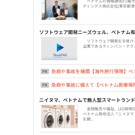
ベトナムの情報通信(IT)最大手F
ディングス株式会社(東京都港
ソフトウェア開発ニーズウェル、ベトナム有力
ソフトウェア開発を手掛ける株
企業であるティンバン・テクノロジーズ
急病や事故を補償【海外旅行保険】ベ
PR
急病や事故に備えて【ベトナム医療保
PR
ニイヌマ、ベトナムで無人型スマートラン
金物販売や福祉、LED照明な
ベトナム現地法人「ニイヌマ・ベ
を開...