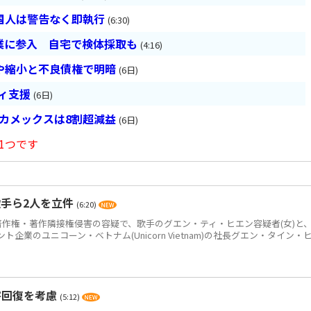
国人は警告なく即執行
(6:30)
業に参入 自宅で検体採取も
(4:16)
や縮小と不良債権で明暗
(6日)
ティ支援
(6日)
ベカメックスは8割超減益
(6日)
1つです
手ら2人を立件
(6:20)
作権・著作隣接権侵害の容疑で、歌手のグエン・ティ・ヒエン容疑者(女)と
企業のユニコーン・ベトナム(Unicorn Vietnam)の社長グエン・タイン・
害回復を考慮
(5:12)