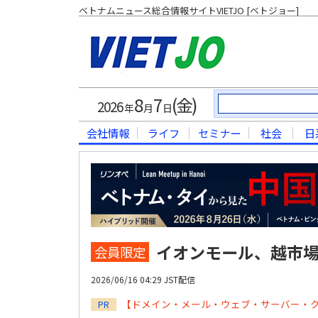
ベトナムニュース総合情報サイトVIETJO [ベトジョー]
8
7
(金)
2026
年
月
日
会社情報
ライフ
セミナー
社会
日
イオンモール、越市場
会員限定
2026/06/16 04:29 JST配信
【ドメイン・メール・ウェブ・サーバー・
PR