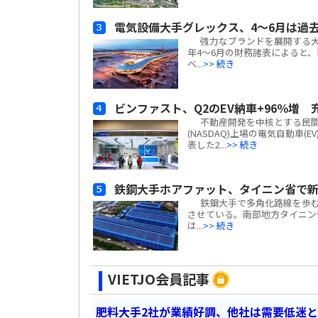
電気設備大手グレックス、4～6月は過
強力なブランドを展開する大手電気
年4～6月の財務諸表によると、税
ベ...
>> 続き
ビンファスト、Q2のEV納車+96％増
不動産開発を中核とする民間複合企
(NASDAQ)上場の電気自動車(E
表した2...
>> 続き
鉄鋼大手ホアファット、タイニン省で
鉄鋼大手で多角化路線を歩むホアフ
させている。南部地方タイニン省
は...
>> 続き
VIETJO会員記事
肥料大手2社が業績好調、他社は需要低迷