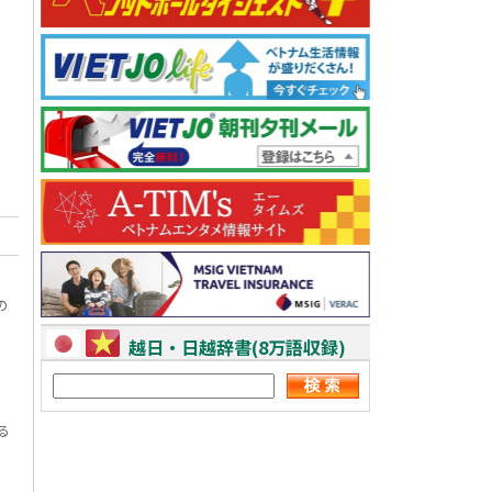
の
越日・日越辞書(8万語収録)
る