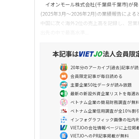
イオンモール株式会社(千葉県千葉市)が発表
(2025年3月～2026年2月)の業績報告に
中国に次ぐ海外2位の売上高を記録し、営業
出先の中で最高水準...
本記事は
法人会員限
20年分のアーカイブ(過去)記事が
会員限定記事が毎日読める
主要企業50社データが読み放題
最新の新設外資企業リストを毎週
ベトナム企業の簡易財務調査が無
ベトナム企業信用調査が全10％割
インフォグラフィック画像の社内
VIETJOの会社情報ページに上位掲
VIETJOへのPR記事掲載が無料