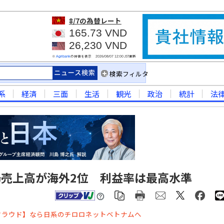
8/7
の為替レート
165.73 VND
26,230 VND
※
の仲値を表示
JST更新
Agribank
2026/08/07 12:00
検索フィルタ
系
経済
三面
生活
観光
政治
統計
法
売上高が海外2位 利益率は最高水準
クラウド】なら日系のチロロネットベトナムへ