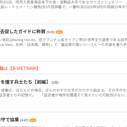
は5日、同市人民委員会傘下の金・宝飾品大手であるサイゴンジュエリー
JC)の元社長レ・トゥイ・ハン被告(女)の控訴審で、一審判決(2025年9月)の禁固25年か
退去促したガイドに称賛
(5:01)
(phuong Hoi An、旧クアンナム省ホイアン市)の世界文化遺産である旧
 Lai Vien、別称：日本橋、橋寺)」で、露出度の高いシースルーの衣装を着た外
【R-VIETNAM】
骨を捜す兵士たち【前編】
(2日)
・収集は、ほとんどの場合、ほんのわずかな手がかりから始まる。その手がか
証言者たちの記憶だ。 「証言者が場所を間違えて覚えていた可能性はない...
保守で協業
(4:47)