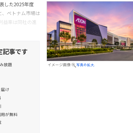
した2025年度
よると、ベトナム市場は
利益率は同社の進
定記事です
読み放題
イメージ画像
写真の拡大.
お届け
料
引
利用が無料
載