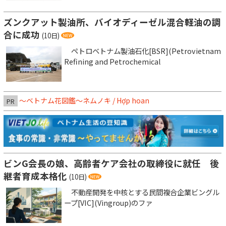
ズンクアット製油所、バイオディーゼル混合軽油の調
合に成功
(10日)
ペトロベトナム製油石化[BSR](Petrovietnam
Refining and Petrochemical
～ベトナム花図鑑～ネムノキ / Hợp hoan
PR
ビンG会長の娘、高齢者ケア会社の取締役に就任 後
継者育成本格化
(10日)
不動産開発を中核とする民間複合企業ビングル
ープ[VIC](Vingroup)のファ