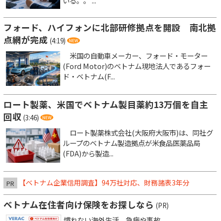
いる。。 ...
フォード、ハイフォンに北部研修拠点を開設 南北拠
点網が完成
(4:19)
米国の自動車メーカー、フォード・モーター
(Ford Motor)のベトナム現地法人であるフォー
ド・ベトナム(F...
ロート製薬、米国でベトナム製目薬約13万個を自主
回収
(3:46)
ロート製薬株式会社(大阪府大阪市)は、同社グ
ループのベトナム製造拠点が米食品医薬品局
(FDA)から製造...
【ベトナム企業信用調査】94万社対応、財務諸表3年分
PR
ベトナム在住者向け保険をお探しなら
(PR)
慣れない海外生活、急病や事故