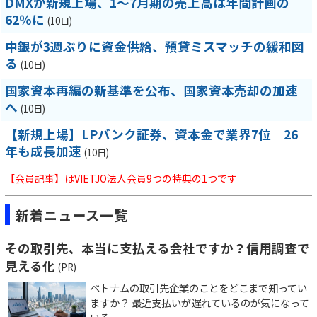
DMXが新規上場、1～7月期の売上高は年間計画の
62％に
(10日)
中銀が3週ぶりに資金供給、預貸ミスマッチの緩和図
る
(10日)
国家資本再編の新基準を公布、国家資本売却の加速
へ
(10日)
【新規上場】LPバンク証券、資本金で業界7位 26
年も成長加速
(10日)
【会員記事】はVIETJO法人会員9つの特典の1つです
新着ニュース一覧
その取引先、本当に支払える会社ですか？信用調査で
見える化
(PR)
ベトナムの取引先企業のことをどこまで知ってい
ますか？ 最近支払いが遅れているのが気になって