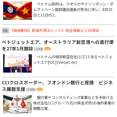
ベトナム政府は、ラオスのサイソンポーン・ポ
ムヴィハーン国民議会議長の死去に伴い、8月10
日と11日の2...
【毎週配信】新設外資法人リスト 株主情報など19項目
PR
ベトジェットエア、オーストラリア新空港への直行便
を27年1月開設
(10日)
ベトナムの格安航空会社(LCC)であるベトジェ
ットエア[VJC](Vietjet Air)
CCIクロスボーダー、フオンドン銀行と提携 ビジネ
ス展開支援
(10日)
銀行業やコンサルティング事業などを手掛ける
株式会社CCIグループ(石川県金沢市)の海外事業の
戦略立案...