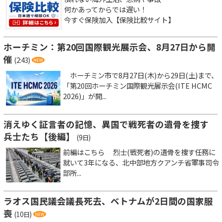
何かあってからでは遅い！
今すぐ保険加入【保険比較サイト】
ホーチミン：第20回国際観光展示会、8月27日から開
催
(2:43)
ホーチミン市で8月27日(木)から29日(土)まで、
「第20回ホーチミン国際観光展示会(ITE HCMC
2026)」が開...
消えゆく証言者の記憶、異国で戦死者の遺骨を捜す
兵士たち【後編】
(9日)
前編はこちら 烈士(戦死者)の遺骨を捜す任務に
就いて3年になる、北中部地方クアンチ省軍事司令
部所...
ラオス国民議会議長死去、ベトナムが2日間の国家服
喪
(10日)