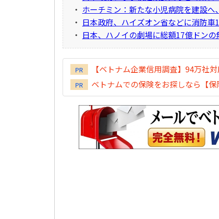
・
ホーチミン：新たな小児病院を建設へ、投
・
日本政府、ハイズオン省などに消防車1
・
日本、ハノイの劇場に総額17億ドンの
【ベトナム企業信用調査】94万社
PR
ベトナムでの保険をお探しなら【保険
PR