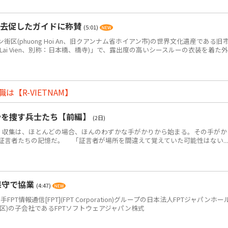
退去促したガイドに称賛
(5:01)
(phuong Hoi An、旧クアンナム省ホイアン市)の世界文化遺産である旧
 Lai Vien、別称：日本橋、橋寺)」で、露出度の高いシースルーの衣装を着た外
【R-VIETNAM】
骨を捜す兵士たち【前編】
(2日)
・収集は、ほとんどの場合、ほんのわずかな手がかりから始まる。その手がか
証言者たちの記憶だ。 「証言者が場所を間違えて覚えていた可能性はない...
保守で協業
(4:47)
PT情報通信[FPT](FPT Corporation)グループの日本法人FPTジャパンホー
区)の子会社であるFPTソフトウェアジャパン株式