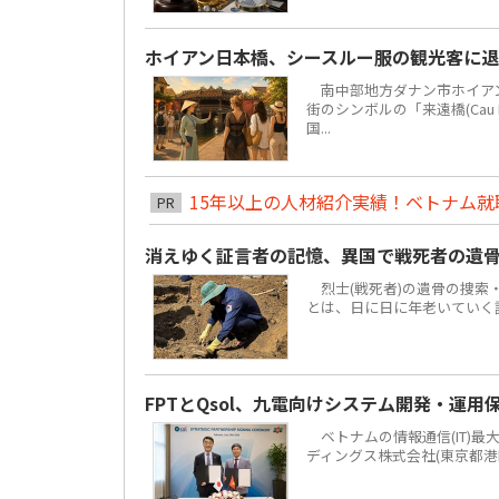
ホイアン日本橋、シースルー服の観光客に
南中部地方ダナン市ホイアン街区
街のシンボルの「来遠橋(Cau
国...
15年以上の人材紹介実績！ベトナム就職は
PR
消えゆく証言者の記憶、異国で戦死者の遺
烈士(戦死者)の遺骨の捜索
とは、日に日に年老いていく
FPTとQsol、九電向けシステム開発・運用
ベトナムの情報通信(IT)最大手F
ディングス株式会社(東京都港