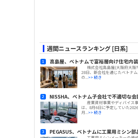
週間ニュースランキング [日系]
高島屋、ベトナムで富裕層向け住宅内
株式会社高島屋(大阪府大阪市
28日、新会社を通じたベトナ
の...
>> 続き
NISSHA、ベトナム子会社で不適切な
産業資材事業やディバイス事業
は、8月6日に予定していた20
月...
>> 続き
PEGASUS、ベトナムに工業用ミシン
工業用ミシンメーカーの株式会