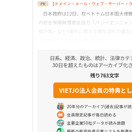
【ドメイン・メール・ウェブ・サーバー・
PR
日本政府は12日、在ベトナム日本国大使
の安全保障無償資金協力「バンイエンニャ
張計画」など5案件に関する贈与契約の署名
力計画5案件の供与金額は50万0...
日系、経済、政治、統計、法律カテ
30日を超えたものはアーカイブ化
残り763文字
20年分のアーカイブ(過去)記事が
会員限定記事が毎日読める
主要企業50社データが読み放題
最新の新設外資企業リストを毎週