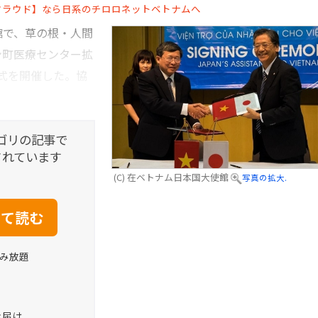
クラウド】なら日系のチロロネットベトナムへ
館で、草の根・人間
ン町医療センター拡
式を開催した。協
ゴリの記事で
されています
(C) 在ベトナム日本国大使館
写真の拡大.
読み放題
お届け