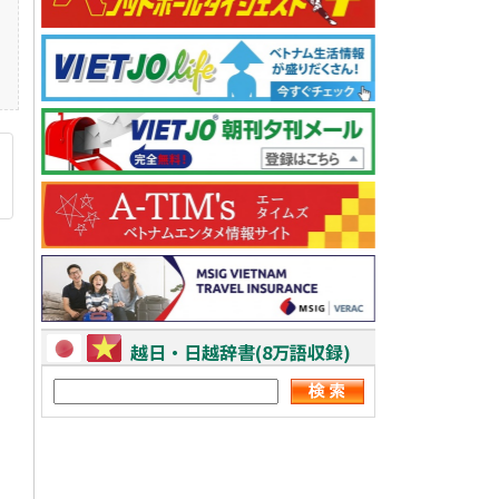
越日・日越辞書(8万語収録)