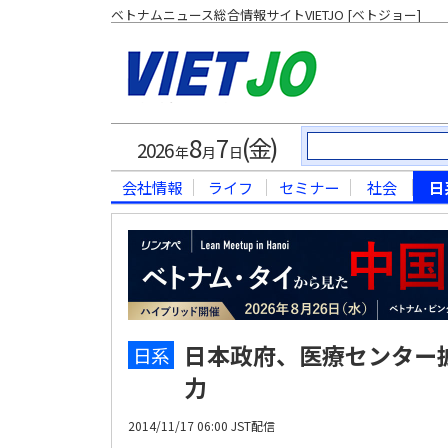
ベトナムニュース総合情報サイトVIETJO [ベトジョー]
8
7
(金)
2026
年
月
日
会社情報
ライフ
セミナー
社会
日
日本政府、医療センター拡
日系
力
2014/11/17 06:00 JST配信