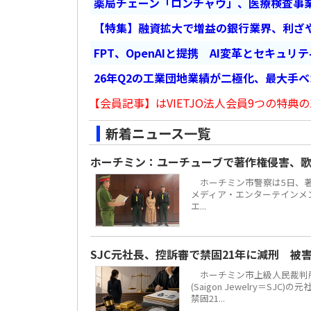
薬局チェーン「ロンチャウ」、医療検査事
【特集】融資拡大で増益の銀行業界、利ざ
FPT、OpenAIと提携 AI変革とセキュリ
26年Q2の工業団地業績が二極化、最大手
【会員記事】はVIETJO法人会員9つの特典の
新着ニュース一覧
ホーチミン：ユーチューブで著作権侵害、歌
ホーチミン市警察は5日、著
メディア・エンターテインメント
エ...
SJC元社長、控訴審で禁固21年に減刑 被
ホーチミン市上級人民裁判所
(Saigon Jewelry＝S
禁固21...