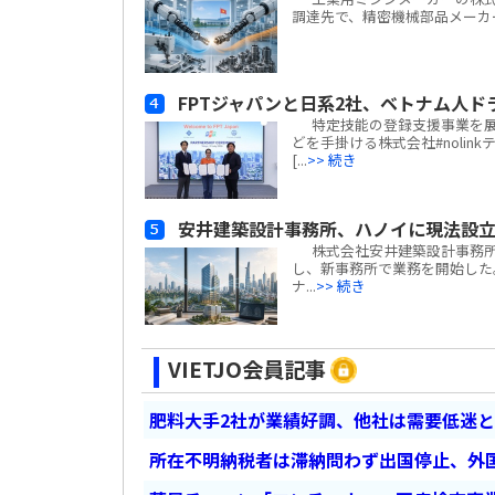
調達先で、精密機械部品メーカーの天津宝淶精
FPTジャパンと日系2社、ベトナム人
特定技能の登録支援事業を展
どを手掛ける株式会社#nolin
[...
>> 続き
安井建築設計事務所、ハノイに現法設
株式会社安井建築設計事務所(
し、新事務所で業務を開始した
ナ...
>> 続き
VIETJO会員記事
肥料大手2社が業績好調、他社は需要低迷
所在不明納税者は滞納問わず出国停止、外