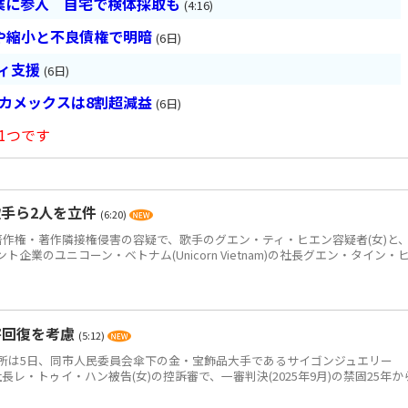
業に参入 自宅で検体採取も
(4:16)
や縮小と不良債権で明暗
(6日)
ティ支援
(6日)
ベカメックスは8割超減益
(6日)
1つです
手ら2人を立件
(6:20)
作権・著作隣接権侵害の容疑で、歌手のグエン・ティ・ヒエン容疑者(女)と
企業のユニコーン・ベトナム(Unicorn Vietnam)の社長グエン・タイン・
害回復を考慮
(5:12)
は5日、同市人民委員会傘下の金・宝飾品大手であるサイゴンジュエリー
JC)の元社長レ・トゥイ・ハン被告(女)の控訴審で、一審判決(2025年9月)の禁固25年か