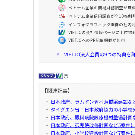
ベトナム企業の簡易財務調査が無
ベトナム企業信用調査が全10％割
インフォグラフィック画像の社内
VIETJOの会社情報ページに上位掲
VIETJOへのPR記事掲載が無料
VIETJO法人会員の9つの特典
\\
【関連記事】
・
日本政府、ラムドン省村落橋梁建設など4
・
タイグエン省：日本政府協力の小学校
・
日本政府、眼科病院医療機材整備計画な
・
日本政府、孤児院改修計画など5案件に
・
日本政府、小学校建設計画など7案件に