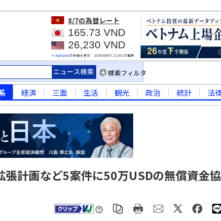
8/7
の為替レート
165.73 VND
26,230 VND
※
の仲値を表示
JST更新
Agribank
2026/08/07 11:00
検索フィルタ
系
経済
三面
生活
観光
政治
統計
法
張計画など5案件に50万USDの無償資金協