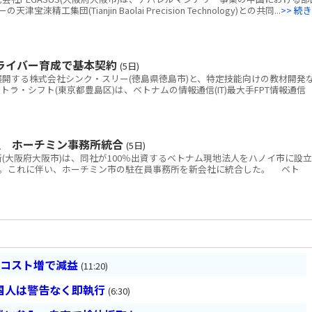
工集団(Tianjin Baolai Precision Technology)との共同...
>> 続き
ドライバー育成で基本契約
(5日)
開する株式会社シンク・スリー(徳島県徳島市)と、特定技能向けの教材開発
kテトラ・シフト(東京都豊島区)は、ベトナムの情報通信(IT)最大手FPT情報通信
立 ホーチミン事務所統合
(5日)
大阪府大阪市)は、同社が100％出資するベトナム現地法人をハノイ市に設立
。これに伴い、ホーチミン市の駐在員事務所を新会社に統合した。 ベト
とコスト増で減益
(11:20)
国人は警告なく即執行
(6:30)