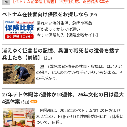
【ベトナム企業信用調査】94万社対応、財務諸表3年分
PR
ベトナム在住者向け保険をお探しなら
(PR)
慣れない海外生活、急病や事故
何かあってからでは遅い！
今すぐ保険加入【保険比較サイト】
消えゆく証言者の記憶、異国で戦死者の遺骨を捜す
兵士たち【前編】
(2日)
烈士(戦死者)の遺骨の捜索・収集は、ほとんど
の場合、ほんのわずかな手がかりから始まる。そ
の手がかり...
27年テト休暇は7連休か10連休、26年文化の日は最大
4連休案
(6日)
内務省は、2026年のベトナム文化の日および
2027年のテト(旧正月)と建国記念日に伴う休暇に
ついて、日程...