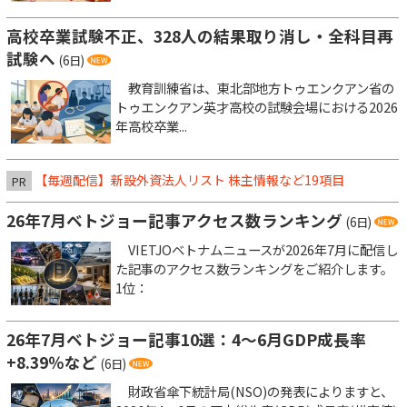
高校卒業試験不正、328人の結果取り消し・全科目再
試験へ
(6日)
教育訓練省は、東北部地方トゥエンクアン省の
トゥエンクアン英才高校の試験会場における2026
年高校卒業...
【毎週配信】新設外資法人リスト 株主情報など19項目
PR
26年7月ベトジョー記事アクセス数ランキング
(6日)
VIETJOベトナムニュースが2026年7月に配信し
た記事のアクセス数ランキングをご紹介します。
1位：
26年7月ベトジョー記事10選：4～6月GDP成長率
+8.39％など
(6日)
財政省傘下統計局(NSO)の発表によりますと、