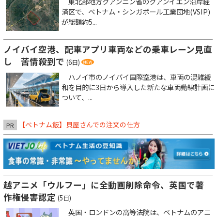
東北部地方クアンニン省のクアンイエン沿岸経
済区で、ベトナム・シンガポール工業団地(VSIP)
が総額約5...
ノイバイ空港、配車アプリ車両などの乗車レーン見直
し 苦情殺到で
(6日)
ハノイ市のノイバイ国際空港は、車両の混雑緩
和を目的に3日から導入した新たな車両動線計画に
ついて、...
【ベトナム飯】貝屋さんでの注文の仕方
PR
越アニメ「ウルフー」に全動画削除命令、英国で著
作権侵害認定
(5日)
英国・ロンドンの高等法院は、ベトナムのアニ