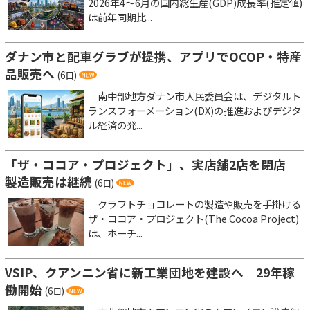
2026年4～6月の国内総生産(GDP)成長率(推定値)
は前年同期比...
ダナン市と配車グラブが提携、アプリでOCOP・特産
品販売へ
(6日)
南中部地方ダナン市人民委員会は、デジタルト
ランスフォーメーション(DX)の推進およびデジタ
ル経済の発...
「ザ・ココア・プロジェクト」、実店舗2店を閉店
製造販売は継続
(6日)
クラフトチョコレートの製造や販売を手掛ける
ザ・ココア・プロジェクト(The Cocoa Project)
は、ホーチ...
VSIP、クアンニン省に新工業団地を建設へ 29年稼
働開始
(6日)