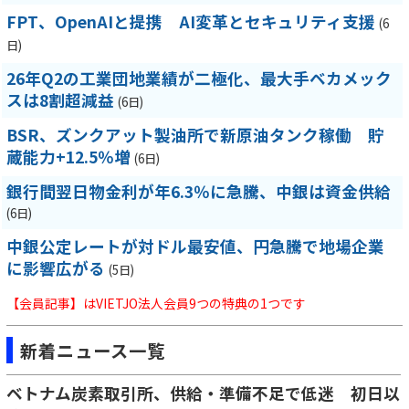
FPT、OpenAIと提携 AI変革とセキュリティ支援
(6
日)
26年Q2の工業団地業績が二極化、最大手ベカメック
スは8割超減益
(6日)
BSR、ズンクアット製油所で新原油タンク稼働 貯
蔵能力+12.5％増
(6日)
銀行間翌日物金利が年6.3％に急騰、中銀は資金供給
(6日)
中銀公定レートが対ドル最安値、円急騰で地場企業
に影響広がる
(5日)
【会員記事】はVIETJO法人会員9つの特典の1つです
新着ニュース一覧
ベトナム炭素取引所、供給・準備不足で低迷 初日以