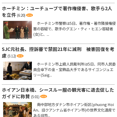
ホーチミン：ユーチューブで著作権侵害、歌手ら2人
を立件
(6:20)
ホーチミン市警察は5日、著作権・著作隣接権侵
害の容疑で、歌手のグエン・ティ・ヒエン容疑者
(女)と、...
SJC元社長、控訴審で禁固21年に減刑 被害回復を考
慮
(5:12)
ホーチミン市上級人民裁判所は5日、同市人民委
員会傘下の金・宝飾品大手であるサイゴンジュエ
リー(Saig...
ホイアン日本橋、シースルー服の観光客に退去促した
ガイドに称賛
(5:01)
南中部地方ダナン市ホイアン街区(phuong Hoi
An、旧クアンナム省ホイアン市)の世界文化遺産で
ある旧市...