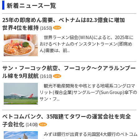
新着ニュース一覧
25年の即席めん需要、ベトナムは82.3億食に増加
世界4位を維持
(16:50)
世界ラーメン協会(WINA)によると、2025年に
おけるベトナムのインスタントラーメン(即席め
ん)需要は、前...
サン・フーコック航空、フーコック～クアラルンプー
ル線を9月就航
(16:10)
観光不動産開発を中核とする地場系コングロマ
リット(複合企業)サングループ(Sun Group)傘下の
サン・フ...
ベトコムバンク、35階建てタワーの運営会社を完全
子会社化
(14:08)
みずほ銀行が出資する元国営4大銀行のベトコム