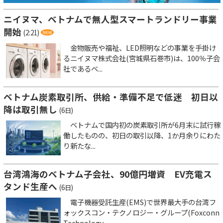
ニイヌマ、ベトナムで無人型スマートランドリー事業
開始
(2:21)
金物販売や福祉、LED照明などの事業を手掛け
るニイヌマ株式会社(宮城県石巻市)は、100％子会
社であるベ...
ベトナム炭素取引所、供給・準備不足で低迷 初日以
降は取引無し
(6日)
ベトナムで国内初の炭素取引所が6月末に試行稼
働したものの、初日の取引以降、1か月余りにわた
り新たな...
台湾鴻海のベトナム子会社、90億円増資 EV充電ス
タンド生産へ
(6日)
電子機器受託生産(EMS)で世界最大手の台湾フ
ォックスコン・テクノロジー・グループ(Foxconn
Technology...