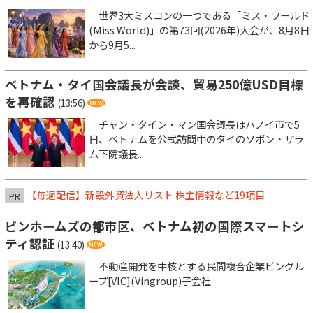
世界3大ミスコンの一つである「ミス・ワールド
(Miss World)」の第73回(2026年)大会が、8月8日
から9月5...
ベトナム・タイ国会議長が会談、貿易250億USD目標
を再確認
(13:56)
チャン・タイン・マン国会議長はハノイ市で5
日、ベトナムを公式訪問中のタイのソポン・ザラ
ム下院議長...
【毎週配信】新設外資法人リスト 株主情報など19項目
PR
ビンホームズの都市区、ベトナム初の国際スマートシ
ティ認証
(13:40)
不動産開発を中核とする民間複合企業ビングル
ープ[VIC](Vingroup)子会社