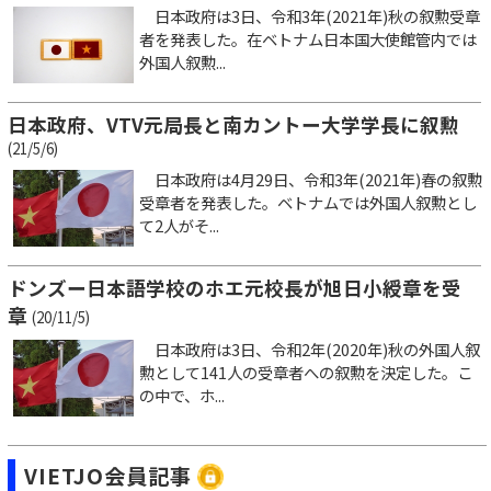
日本政府は3日、令和3年(2021年)秋の叙勲受章
者を発表した。在ベトナム日本国大使館管内では
外国人叙勲...
日本政府、VTV元局長と南カントー大学学長に叙勲
(21/5/6)
日本政府は4月29日、令和3年(2021年)春の叙勲
受章者を発表した。ベトナムでは外国人叙勲とし
て2人がそ...
ドンズー日本語学校のホエ元校長が旭日小綬章を受
章
(20/11/5)
日本政府は3日、令和2年(2020年)秋の外国人叙
勲として141人の受章者への叙勲を決定した。こ
の中で、ホ...
VIETJO会員記事