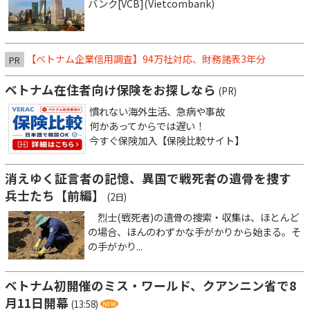
バンク[VCB](Vietcombank)
【ベトナム企業信用調査】94万社対応、財務諸表3年分
PR
ベトナム在住者向け保険をお探しなら
(PR)
慣れない海外生活、急病や事故
何かあってからでは遅い！
今すぐ保険加入【保険比較サイト】
消えゆく証言者の記憶、異国で戦死者の遺骨を捜す
兵士たち【前編】
(2日)
烈士(戦死者)の遺骨の捜索・収集は、ほとんど
の場合、ほんのわずかな手がかりから始まる。そ
の手がかり...
ベトナム初開催のミス・ワールド、クアンニン省で8
月11日開幕
(13:58)