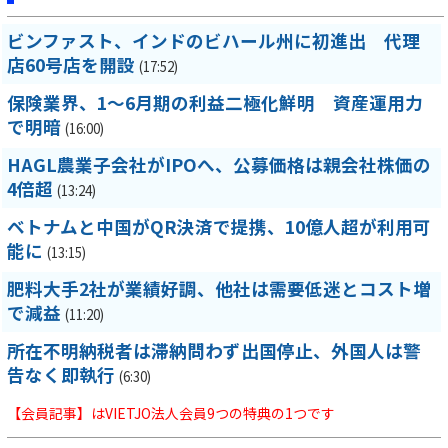
ビンファスト、インドのビハール州に初進出 代理
店60号店を開設
(17:52)
保険業界、1～6月期の利益二極化鮮明 資産運用力
で明暗
(16:00)
HAGL農業子会社がIPOへ、公募価格は親会社株価の
4倍超
(13:24)
ベトナムと中国がQR決済で提携、10億人超が利用可
能に
(13:15)
肥料大手2社が業績好調、他社は需要低迷とコスト増
で減益
(11:20)
所在不明納税者は滞納問わず出国停止、外国人は警
告なく即執行
(6:30)
【会員記事】はVIETJO法人会員9つの特典の1つです