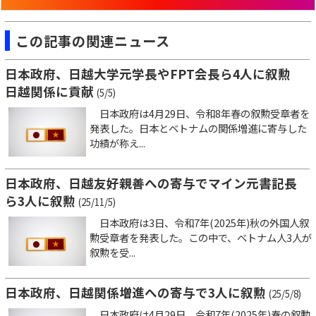
この記事の関連ニュース
日本政府、日越大学元学長やFPT会長ら4人に叙勲
日越関係に貢献
(5/5)
日本政府は4月29日、令和8年春の叙勲受章者を
発表した。日本とベトナムの関係増進に寄与した
功績が称え...
日本政府、日越友好親善への寄与でマイン元書記長
ら3人に叙勲
(25/11/5)
日本政府は3日、令和7年(2025年)秋の外国人叙
勲受章者を発表した。この中で、ベトナム人3人が
叙勲を受...
日本政府、日越関係増進への寄与で3人に叙勲
(25/5/8)
日本政府は4月29日、令和7年(2025年)春の叙勲