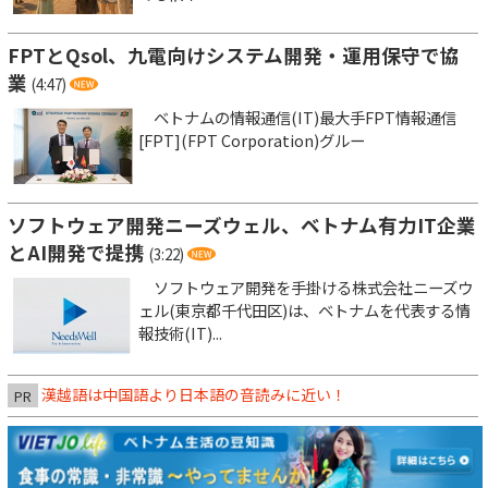
FPTとQsol、九電向けシステム開発・運用保守で協
業
(4:47)
ベトナムの情報通信(IT)最大手FPT情報通信
[FPT](FPT Corporation)グルー
ソフトウェア開発ニーズウェル、ベトナム有力IT企業
とAI開発で提携
(3:22)
ソフトウェア開発を手掛ける株式会社ニーズウ
ェル(東京都千代田区)は、ベトナムを代表する情
報技術(IT)...
漢越語は中国語より日本語の音読みに近い！
PR