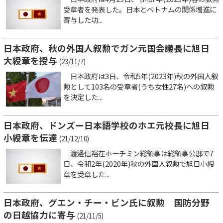
受章者を発表した。日本とベトナムの関係増進に
寄与した功...
日本政府、秋の外国人叙勲でガン元国会議長に旭日
大綬章を授与
(23/11/7)
日本政府は3日、令和5年(2023年)秋の外国人叙
勲として103名の受章者(うち女性27名)への叙勲
を決定した...
日本政府、ドンズー日本語学校のホエ元校長に旭日
小綬章を伝達
(21/12/10)
渡邊信裕在ホーチミン総領事は総領事公邸で7
日、令和2年(2020年)秋の外国人叙勲で旭日小綬
章を受章した...
日本政府、グエン・チー・ビン氏に叙勲 国防分野
の日越協力に寄与
(21/11/5)