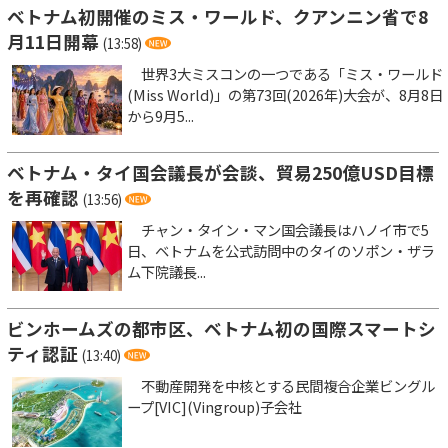
ベトナム初開催のミス・ワールド、クアンニン省で8
月11日開幕
(13:58)
世界3大ミスコンの一つである「ミス・ワールド
(Miss World)」の第73回(2026年)大会が、8月8日
から9月5...
ベトナム・タイ国会議長が会談、貿易250億USD目標
を再確認
(13:56)
チャン・タイン・マン国会議長はハノイ市で5
日、ベトナムを公式訪問中のタイのソポン・ザラ
ム下院議長...
ビンホームズの都市区、ベトナム初の国際スマートシ
ティ認証
(13:40)
不動産開発を中核とする民間複合企業ビングル
ープ[VIC](Vingroup)子会社