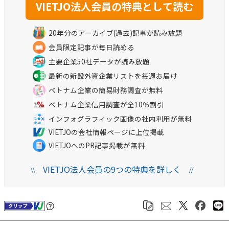
20年分のアーカイブ(過去)記事が読み放題
会員限定記事が毎日読める
主要企業50社データが読み放題
最新の新設外資企業リストを毎週お届け
ベトナム企業の簡易財務調査が無料
ベトナム企業信用調査が全10％割引
インフォグラフィック画像の社内利用が無料
VIETJOの会社情報ページに上位掲載
VIETJOへのPR記事掲載が無料
VIETJO法人会員の9つの特典を詳しく
\\
//