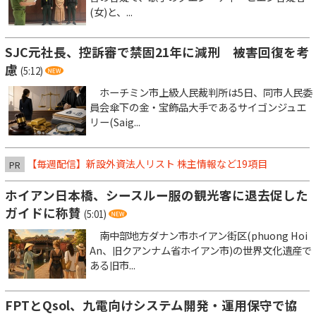
(女)と、...
SJC元社長、控訴審で禁固21年に減刑 被害回復を考
慮
(5:12)
ホーチミン市上級人民裁判所は5日、同市人民委
員会傘下の金・宝飾品大手であるサイゴンジュエ
リー(Saig...
【毎週配信】新設外資法人リスト 株主情報など19項目
PR
ホイアン日本橋、シースルー服の観光客に退去促した
ガイドに称賛
(5:01)
南中部地方ダナン市ホイアン街区(phuong Hoi
An、旧クアンナム省ホイアン市)の世界文化遺産で
ある旧市...
FPTとQsol、九電向けシステム開発・運用保守で協