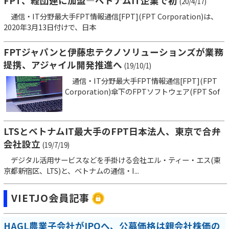
FPT、経団連に加盟―ベトナムIT企業で初
(20/4/17)
通信・IT分野最大手FPT情報通信[FPT](FPT Corporation)は、
2020年3月13日付けで、日本
FPTジャパンと伊藤忠テクノソリューションズが業務
提携、アジャイル開発推進へ
(19/10/1)
通信・IT分野最大手FPT情報通信[FPT](FPT
Corporation)傘下のFPTソフトウェア(FPT Sof
LTSとベトナムIT最大手のFPT日本法人、東京で合弁
会社設立
(19/7/19)
デジタル活用サービスなどを手掛ける会社エル・ティー・エス(東
京都新宿区、LTS)と、ベトナムの通信・I...
VIETJO会員記事
HAGL農業子会社がIPOへ、公募価格は親会社株価の