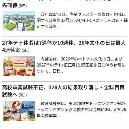
先確保
(6日)
政府は8月1日、産業クラスターの管理・開発に
関する政令第32号/2024/ND-CPの一部を改正・補
足する政令...
27年テト休暇は7連休か10連休、26年文化の日は最大
4連休案
(6日)
内務省は、2026年のベトナム文化の日および
2027年のテト(旧正月)と建国記念日に伴う休暇に
ついて、日程...
高校卒業試験不正、328人の結果取り消し・全科目再
試験へ
(6日)
教育訓練省は、東北部地方トゥエンクアン省の
トゥエンクアン英才高校の試験会場における2026
年高校卒業...