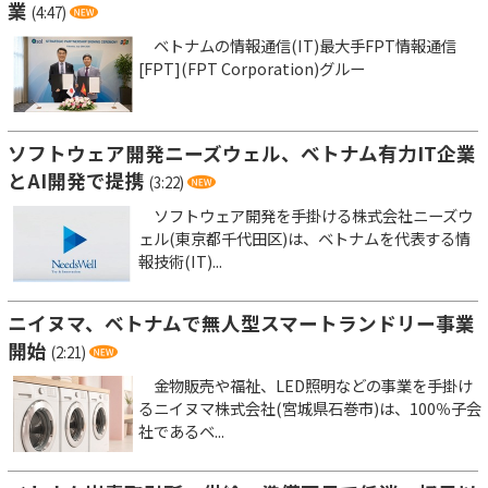
業
(4:47)
ベトナムの情報通信(IT)最大手FPT情報通信
[FPT](FPT Corporation)グルー
ソフトウェア開発ニーズウェル、ベトナム有力IT企業
とAI開発で提携
(3:22)
ソフトウェア開発を手掛ける株式会社ニーズウ
ェル(東京都千代田区)は、ベトナムを代表する情
報技術(IT)...
ニイヌマ、ベトナムで無人型スマートランドリー事業
開始
(2:21)
金物販売や福祉、LED照明などの事業を手掛け
るニイヌマ株式会社(宮城県石巻市)は、100％子会
社であるベ...