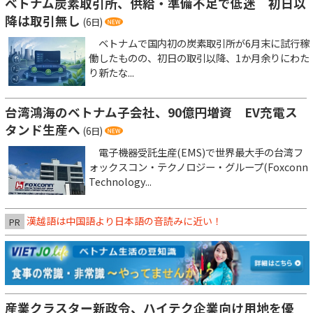
ベトナム炭素取引所、供給・準備不足で低迷 初日以
降は取引無し
(6日)
ベトナムで国内初の炭素取引所が6月末に試行稼
働したものの、初日の取引以降、1か月余りにわた
り新たな...
台湾鴻海のベトナム子会社、90億円増資 EV充電ス
タンド生産へ
(6日)
電子機器受託生産(EMS)で世界最大手の台湾フ
ォックスコン・テクノロジー・グループ(Foxconn
Technology...
漢越語は中国語より日本語の音読みに近い！
PR
産業クラスター新政令、ハイテク企業向け用地を優