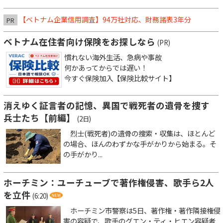
【ベトナム企業信用調査】94万社対応、財務諸表3年分
PR
ベトナム在住者向け保険をお探しなら
(PR)
慣れない海外生活、急病や事故
何かあってからでは遅い！
今すぐ保険加入【保険比較サイト】
消えゆく証言者の記憶、異国で戦死者の遺骨を捜す
兵士たち【前編】
(2日)
烈士(戦死者)の遺骨の捜索・収集は、ほとんど
の場合、ほんのわずかな手がかりから始まる。そ
の手がかり...
ホーチミン：ユーチューブで著作権侵害、歌手ら2人
を立件
(6:20)
ホーチミン市警察は5日、著作権・著作隣接権侵
害の容疑で、歌手のグエン・ティ・ヒエン容疑者