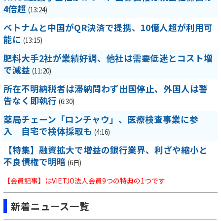
4倍超
(13:24)
ベトナムと中国がQR決済で提携、10億人超が利用可
能に
(13:15)
肥料大手2社が業績好調、他社は需要低迷とコスト増
で減益
(11:20)
所在不明納税者は滞納問わず出国停止、外国人は警
告なく即執行
(6:30)
薬局チェーン「ロンチャウ」、医療検査事業に参
入 自宅で検体採取も
(4:16)
【特集】融資拡大で増益の銀行業界、利ざや縮小と
不良債権で明暗
(6日)
【会員記事】はVIETJO法人会員9つの特典の1つです
新着ニュース一覧