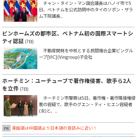
チャン・タイン・マン国会議長はハノイ市で5
日、ベトナムを公式訪問中のタイのソポン・ザラ
ム下院議長...
ビンホームズの都市区、ベトナム初の国際スマートシ
ティ認証
(7日)
不動産開発を中核とする民間複合企業ビングル
ープ[VIC](Vingroup)子会社
ホーチミン：ユーチューブで著作権侵害、歌手ら2人
を立件
(7日)
ホーチミン市警察は5日、著作権・著作隣接権侵
害の容疑で、歌手のグエン・ティ・ヒエン容疑者
(女)と、...
漢越語は中国語より日本語の音読みに近い！
PR