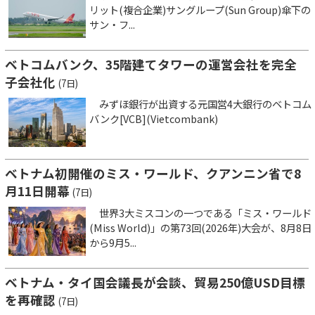
リット(複合企業)サングループ(Sun Group)傘下の
サン・フ...
ベトコムバンク、35階建てタワーの運営会社を完全
子会社化
(7日)
みずほ銀行が出資する元国営4大銀行のベトコム
バンク[VCB](Vietcombank)
ベトナム初開催のミス・ワールド、クアンニン省で8
月11日開幕
(7日)
世界3大ミスコンの一つである「ミス・ワールド
(Miss World)」の第73回(2026年)大会が、8月8日
から9月5...
ベトナム・タイ国会議長が会談、貿易250億USD目標
を再確認
(7日)