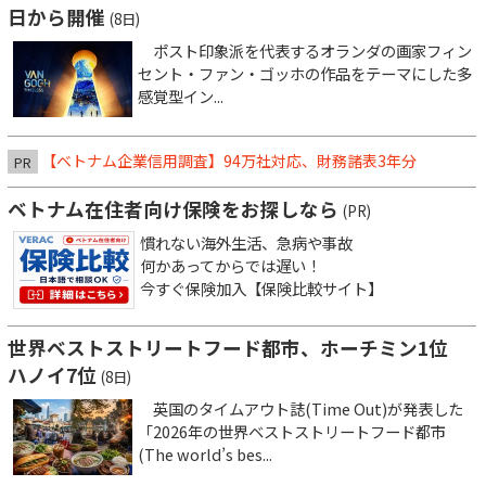
日から開催
(8日)
ポスト印象派を代表するオランダの画家フィン
セント・ファン・ゴッホの作品をテーマにした多
感覚型イン...
【ベトナム企業信用調査】94万社対応、財務諸表3年分
PR
ベトナム在住者向け保険をお探しなら
(PR)
慣れない海外生活、急病や事故
何かあってからでは遅い！
今すぐ保険加入【保険比較サイト】
世界ベストストリートフード都市、ホーチミン1位
ハノイ7位
(8日)
英国のタイムアウト誌(Time Out)が発表した
「2026年の世界ベストストリートフード都市
(The world’s bes...