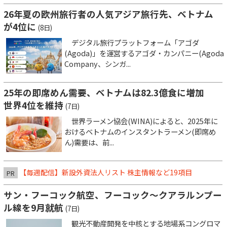
26年夏の欧州旅行者の人気アジア旅行先、ベトナム
が4位に
(8日)
デジタル旅行プラットフォーム「アゴダ
(Agoda)」を運営するアゴダ・カンパニー(Agoda
Company、シンガ...
25年の即席めん需要、ベトナムは82.3億食に増加
世界4位を維持
(7日)
世界ラーメン協会(WINA)によると、2025年に
おけるベトナムのインスタントラーメン(即席め
ん)需要は、前...
【毎週配信】新設外資法人リスト 株主情報など19項目
PR
サン・フーコック航空、フーコック～クアラルンプー
ル線を9月就航
(7日)
観光不動産開発を中核とする地場系コングロマ