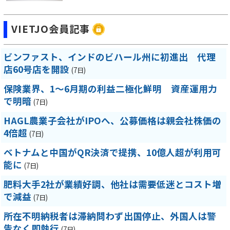
VIETJO会員記事
ビンファスト、インドのビハール州に初進出 代理
店60号店を開設
(7日)
保険業界、1～6月期の利益二極化鮮明 資産運用力
で明暗
(7日)
HAGL農業子会社がIPOへ、公募価格は親会社株価の
4倍超
(7日)
ベトナムと中国がQR決済で提携、10億人超が利用可
能に
(7日)
肥料大手2社が業績好調、他社は需要低迷とコスト増
で減益
(7日)
所在不明納税者は滞納問わず出国停止、外国人は警
告なく即執行
(7日)