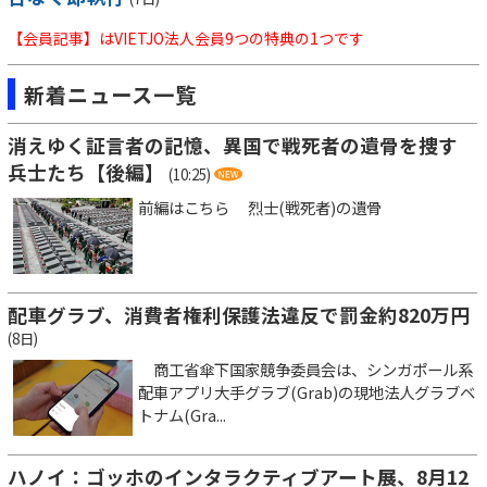
【会員記事】はVIETJO法人会員9つの特典の1つです
新着ニュース一覧
消えゆく証言者の記憶、異国で戦死者の遺骨を捜す
兵士たち【後編】
(10:25)
前編はこちら 烈士(戦死者)の遺骨
配車グラブ、消費者権利保護法違反で罰金約820万円
(8日)
商工省傘下国家競争委員会は、シンガポール系
配車アプリ大手グラブ(Grab)の現地法人グラブベ
トナム(Gra...
ハノイ：ゴッホのインタラクティブアート展、8月12