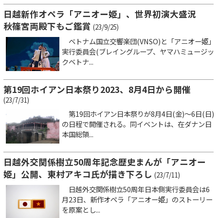
日越新作オペラ「アニオー姫」、世界初演大盛況
秋篠宮両殿下もご鑑賞
(23/9/25)
ベトナム国立交響楽団(VNSO)と「アニオー姫」
実行委員会(ブレイングループ、ヤマハミュージッ
クベトナ...
第19回ホイアン日本祭り2023、8月4日から開催
(23/7/31)
第19回ホイアン日本祭りが8月4日(金)～6日(日)
の日程で開催される。同イベントは、在ダナン日
本国総領...
日越外交関係樹立50周年記念歴史まんが「アニオー
姫」公開、東村アキコ氏が描き下ろし
(23/7/11)
日越外交関係樹立50周年日本側実行委員会は6
月23日、新作オペラ「アニオー姫」のストーリー
を原案とし...