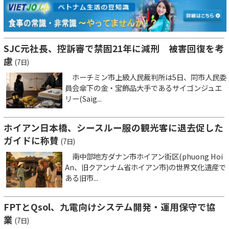
SJC元社長、控訴審で禁固21年に減刑 被害回復を考
慮
(7日)
ホーチミン市上級人民裁判所は5日、同市人民委
員会傘下の金・宝飾品大手であるサイゴンジュエ
リー(Saig...
ホイアン日本橋、シースルー服の観光客に退去促した
ガイドに称賛
(7日)
南中部地方ダナン市ホイアン街区(phuong Hoi
An、旧クアンナム省ホイアン市)の世界文化遺産で
ある旧市...
FPTとQsol、九電向けシステム開発・運用保守で協
業
(7日)