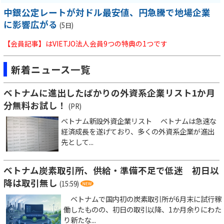
中銀公定レートが対ドル最安値、円急騰で地場企業
に影響広がる
(5日)
【会員記事】はVIETJO法人会員9つの特典の1つです
新着ニュース一覧
ベトナムに進出したばかりの外資系企業リスト1か月
分無料お試し！
(PR)
ベトナム新設外資企業リスト ベトナムは急速な
経済成長を遂げており、多くの外資系企業が進出
先として...
ベトナム炭素取引所、供給・準備不足で低迷 初日以
降は取引無し
(15:59)
ベトナムで国内初の炭素取引所が6月末に試行稼
働したものの、初日の取引以降、1か月余りにわた
り新たな...