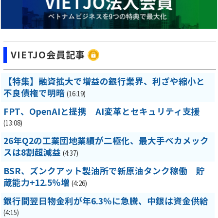
VIETJO会員記事
【特集】融資拡大で増益の銀行業界、利ざや縮小と
不良債権で明暗
(16:19)
FPT、OpenAIと提携 AI変革とセキュリティ支援
(13:08)
26年Q2の工業団地業績が二極化、最大手ベカメック
スは8割超減益
(4:37)
BSR、ズンクアット製油所で新原油タンク稼働 貯
蔵能力+12.5％増
(4:26)
銀行間翌日物金利が年6.3％に急騰、中銀は資金供給
(4:15)