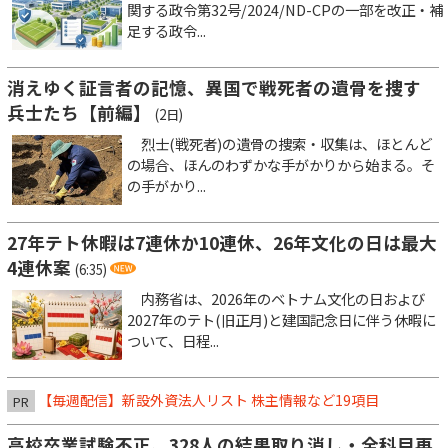
関する政令第32号/2024/ND-CPの一部を改正・補
足する政令...
消えゆく証言者の記憶、異国で戦死者の遺骨を捜す
兵士たち【前編】
(2日)
烈士(戦死者)の遺骨の捜索・収集は、ほとんど
の場合、ほんのわずかな手がかりから始まる。そ
の手がかり...
27年テト休暇は7連休か10連休、26年文化の日は最大
4連休案
(6:35)
内務省は、2026年のベトナム文化の日および
2027年のテト(旧正月)と建国記念日に伴う休暇に
ついて、日程...
【毎週配信】新設外資法人リスト 株主情報など19項目
PR
高校卒業試験不正、328人の結果取り消し・全科目再