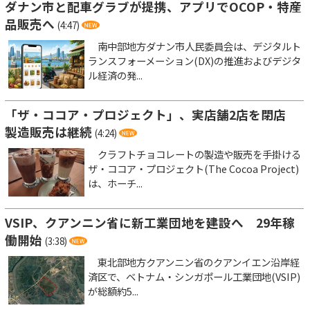
ダナン市と配車グラブが提携、アプリでOCOP・特産
品販売へ
(4:47)
南中部地方ダナン市人民委員会は、デジタルト
ランスフォーメーション(DX)の推進およびデジタ
ル経済の発...
「ザ・ココア・プロジェクト」、実店舗2店を閉店
製造販売は継続
(4:24)
クラフトチョコレートの製造や販売を手掛ける
ザ・ココア・プロジェクト(The Cocoa Project)
は、ホーチ...
VSIP、クアンニン省に新工業団地を建設へ 29年稼
働開始
(3:38)
東北部地方クアンニン省のクアンイエン沿岸経
済区で、ベトナム・シンガポール工業団地(VSIP)
が総額約5...