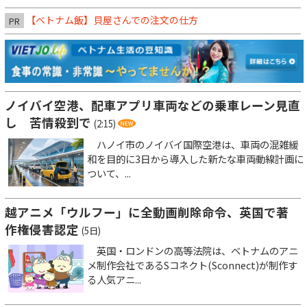
【ベトナム飯】貝屋さんでの注文の仕方
PR
ノイバイ空港、配車アプリ車両などの乗車レーン見直
し 苦情殺到で
(2:15)
ハノイ市のノイバイ国際空港は、車両の混雑緩
和を目的に3日から導入した新たな車両動線計画に
ついて、...
越アニメ「ウルフー」に全動画削除命令、英国で著
作権侵害認定
(5日)
英国・ロンドンの高等法院は、ベトナムのアニ
メ制作会社であるSコネクト(Sconnect)が制作す
る人気アニ...