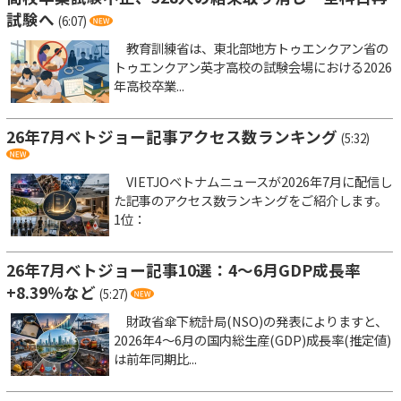
試験へ
(6:07)
教育訓練省は、東北部地方トゥエンクアン省の
トゥエンクアン英才高校の試験会場における2026
年高校卒業...
26年7月ベトジョー記事アクセス数ランキング
(5:32)
VIETJOベトナムニュースが2026年7月に配信し
た記事のアクセス数ランキングをご紹介します。
1位：
26年7月ベトジョー記事10選：4～6月GDP成長率
+8.39％など
(5:27)
財政省傘下統計局(NSO)の発表によりますと、
2026年4～6月の国内総生産(GDP)成長率(推定値)
は前年同期比...