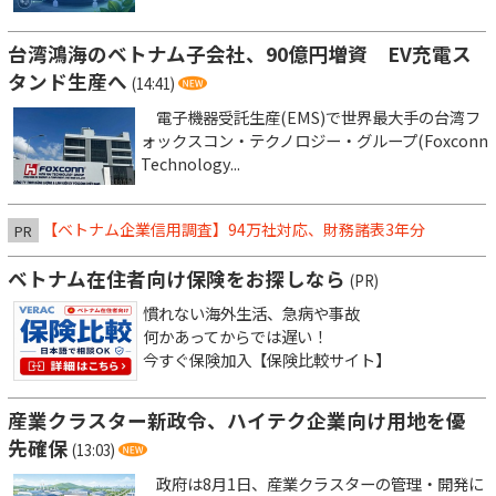
台湾鴻海のベトナム子会社、90億円増資 EV充電ス
タンド生産へ
(14:41)
電子機器受託生産(EMS)で世界最大手の台湾フ
ォックスコン・テクノロジー・グループ(Foxconn
Technology...
【ベトナム企業信用調査】94万社対応、財務諸表3年分
PR
ベトナム在住者向け保険をお探しなら
(PR)
慣れない海外生活、急病や事故
何かあってからでは遅い！
今すぐ保険加入【保険比較サイト】
産業クラスター新政令、ハイテク企業向け用地を優
先確保
(13:03)
政府は8月1日、産業クラスターの管理・開発に