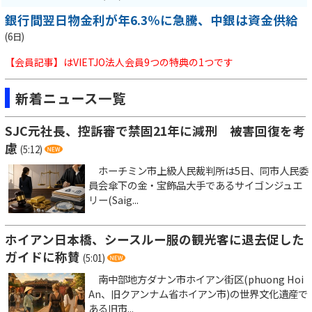
銀行間翌日物金利が年6.3％に急騰、中銀は資金供給
(6日)
【会員記事】はVIETJO法人会員9つの特典の1つです
新着ニュース一覧
SJC元社長、控訴審で禁固21年に減刑 被害回復を考
慮
(5:12)
ホーチミン市上級人民裁判所は5日、同市人民委
員会傘下の金・宝飾品大手であるサイゴンジュエ
リー(Saig...
ホイアン日本橋、シースルー服の観光客に退去促した
ガイドに称賛
(5:01)
南中部地方ダナン市ホイアン街区(phuong Hoi
An、旧クアンナム省ホイアン市)の世界文化遺産で
ある旧市...