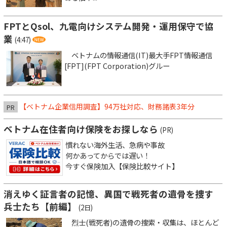
FPTとQsol、九電向けシステム開発・運用保守で協
業
(4:47)
ベトナムの情報通信(IT)最大手FPT情報通信
[FPT](FPT Corporation)グルー
【ベトナム企業信用調査】94万社対応、財務諸表3年分
PR
ベトナム在住者向け保険をお探しなら
(PR)
慣れない海外生活、急病や事故
何かあってからでは遅い！
今すぐ保険加入【保険比較サイト】
消えゆく証言者の記憶、異国で戦死者の遺骨を捜す
兵士たち【前編】
(2日)
烈士(戦死者)の遺骨の捜索・収集は、ほとんど