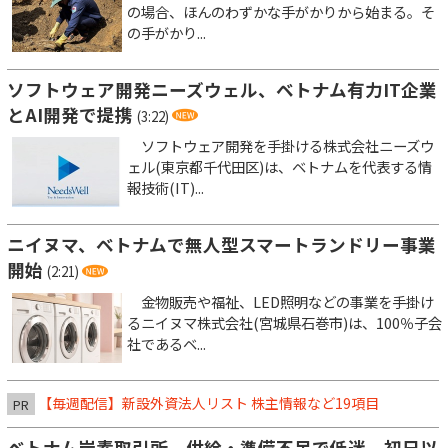
の場合、ほんのわずかな手がかりから始まる。そ
の手がかり...
ソフトウェア開発ニーズウェル、ベトナム有力IT企業
とAI開発で提携
(3:22)
ソフトウェア開発を手掛ける株式会社ニーズウ
ェル(東京都千代田区)は、ベトナムを代表する情
報技術(IT)...
ニイヌマ、ベトナムで無人型スマートランドリー事業
開始
(2:21)
金物販売や福祉、LED照明などの事業を手掛け
るニイヌマ株式会社(宮城県石巻市)は、100％子会
社であるベ...
【毎週配信】新設外資法人リスト 株主情報など19項目
PR
ベトナム炭素取引所、供給・準備不足で低迷 初日以