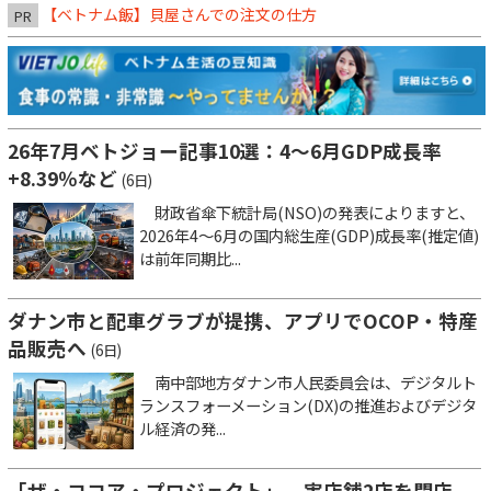
【ベトナム飯】貝屋さんでの注文の仕方
PR
26年7月ベトジョー記事10選：4～6月GDP成長率
+8.39％など
(6日)
財政省傘下統計局(NSO)の発表によりますと、
2026年4～6月の国内総生産(GDP)成長率(推定値)
は前年同期比...
ダナン市と配車グラブが提携、アプリでOCOP・特産
品販売へ
(6日)
南中部地方ダナン市人民委員会は、デジタルト
ランスフォーメーション(DX)の推進およびデジタ
ル経済の発...
「ザ・ココア・プロジェクト」、実店舗2店を閉店