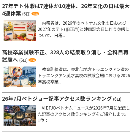
27年テト休暇は7連休か10連休、26年文化の日は最大
4連休案
(6日)
内務省は、2026年のベトナム文化の日および
2027年のテト(旧正月)と建国記念日に伴う休暇に
ついて、日程...
高校卒業試験不正、328人の結果取り消し・全科目再
試験へ
(6日)
教育訓練省は、東北部地方トゥエンクアン省の
トゥエンクアン英才高校の試験会場における2026
年高校卒業...
26年7月ベトジョー記事アクセス数ランキング
(6日)
VIETJOベトナムニュースが2026年7月に配信し
た記事のアクセス数ランキングをご紹介します。
1位：