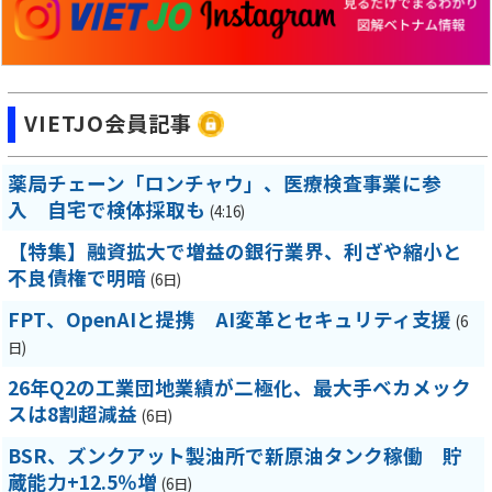
VIETJO会員記事
薬局チェーン「ロンチャウ」、医療検査事業に参
入 自宅で検体採取も
(4:16)
【特集】融資拡大で増益の銀行業界、利ざや縮小と
不良債権で明暗
(6日)
FPT、OpenAIと提携 AI変革とセキュリティ支援
(6
日)
26年Q2の工業団地業績が二極化、最大手ベカメック
スは8割超減益
(6日)
BSR、ズンクアット製油所で新原油タンク稼働 貯
蔵能力+12.5％増
(6日)