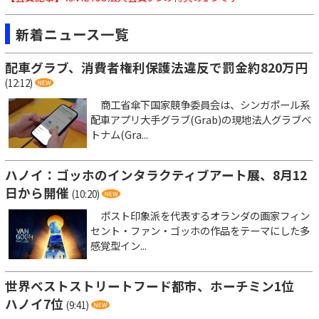
新着ニュース一覧
配車グラブ、消費者権利保護法違反で罰金約820万円
(12:12)
商工省傘下国家競争委員会は、シンガポール系
配車アプリ大手グラブ(Grab)の現地法人グラブベ
トナム(Gra...
ハノイ：ゴッホのインタラクティブアート展、8月12
日から開催
(10:20)
ポスト印象派を代表するオランダの画家フィン
セント・ファン・ゴッホの作品をテーマにした多
感覚型イン...
世界ベストストリートフード都市、ホーチミン1位
ハノイ7位
(9:41)