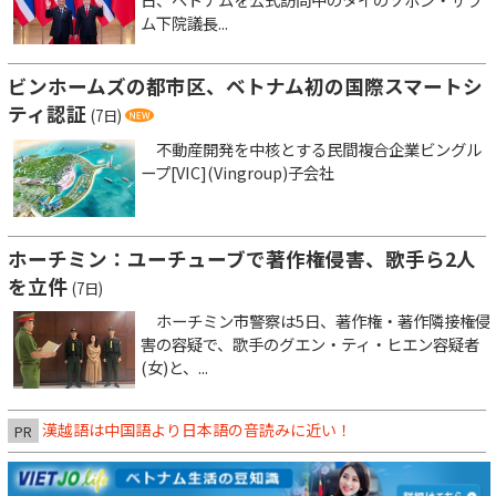
ム下院議長...
ビンホームズの都市区、ベトナム初の国際スマートシ
ティ認証
(7日)
不動産開発を中核とする民間複合企業ビングル
ープ[VIC](Vingroup)子会社
ホーチミン：ユーチューブで著作権侵害、歌手ら2人
を立件
(7日)
ホーチミン市警察は5日、著作権・著作隣接権侵
害の容疑で、歌手のグエン・ティ・ヒエン容疑者
(女)と、...
漢越語は中国語より日本語の音読みに近い！
PR