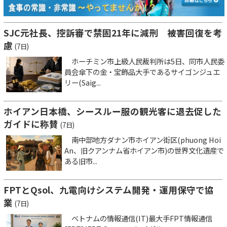
SJC元社長、控訴審で禁固21年に減刑 被害回復を考
慮
(7日)
ホーチミン市上級人民裁判所は5日、同市人民委
員会傘下の金・宝飾品大手であるサイゴンジュエ
リー(Saig...
ホイアン日本橋、シースルー服の観光客に退去促した
ガイドに称賛
(7日)
南中部地方ダナン市ホイアン街区(phuong Hoi
An、旧クアンナム省ホイアン市)の世界文化遺産で
ある旧市...
FPTとQsol、九電向けシステム開発・運用保守で協
業
(7日)
ベトナムの情報通信(IT)最大手FPT情報通信