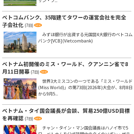
サン・フ...
ベトコムバンク、35階建てタワーの運営会社を完全
子会社化
(7日)
みずほ銀行が出資する元国営4大銀行のベトコム
バンク[VCB](Vietcombank)
ベトナム初開催のミス・ワールド、クアンニン省で8
月11日開幕
(7日)
世界3大ミスコンの一つである「ミス・ワールド
(Miss World)」の第73回(2026年)大会が、8月8日
から9月5...
ベトナム・タイ国会議長が会談、貿易250億USD目標
を再確認
(7日)
チャン・タイン・マン国会議長はハノイ市で5
日、ベトナムを公式訪問中のタイのソポン・ザラ