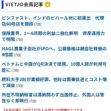
VIETJO会員記事
ビンファスト、インドのビハール州に初進出 代理
店60号店を開設
(7日)
保険業界、1～6月期の利益二極化鮮明 資産運用力
で明暗
(7日)
HAGL農業子会社がIPOへ、公募価格は親会社株価の
4倍超
(7日)
ベトナムと中国がQR決済で提携、10億人超が利用可
能に
(7日)
肥料大手2社が業績好調、他社は需要低迷とコスト増
で減益
(7日)
所在不明納税者は滞納問わず出国停止、外国人は警
告なく即執行
(7日)
【会員記事】はVIETJO法人会員9つの特典の1つです