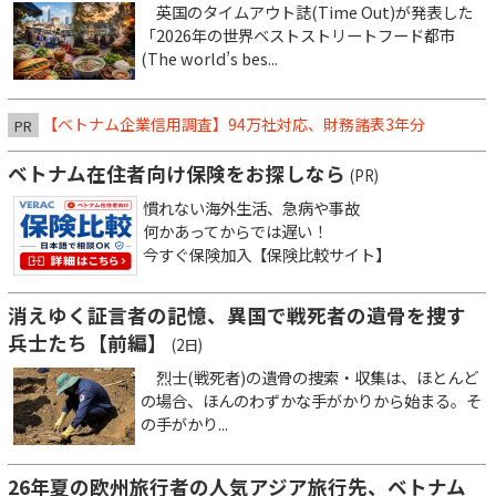
英国のタイムアウト誌(Time Out)が発表した
「2026年の世界ベストストリートフード都市
(The world’s bes...
【ベトナム企業信用調査】94万社対応、財務諸表3年分
PR
ベトナム在住者向け保険をお探しなら
(PR)
慣れない海外生活、急病や事故
何かあってからでは遅い！
今すぐ保険加入【保険比較サイト】
消えゆく証言者の記憶、異国で戦死者の遺骨を捜す
兵士たち【前編】
(2日)
烈士(戦死者)の遺骨の捜索・収集は、ほとんど
の場合、ほんのわずかな手がかりから始まる。そ
の手がかり...
26年夏の欧州旅行者の人気アジア旅行先、ベトナム