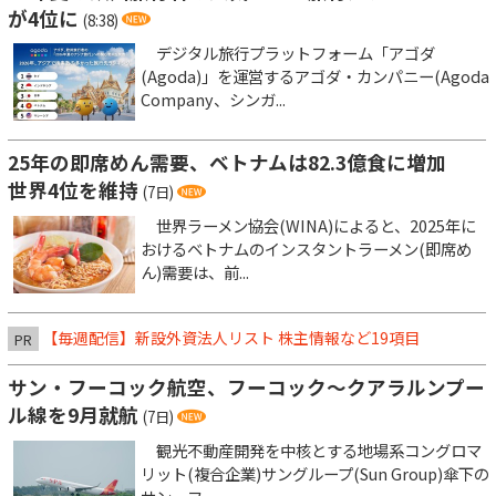
が4位に
(8:38)
デジタル旅行プラットフォーム「アゴダ
(Agoda)」を運営するアゴダ・カンパニー(Agoda
Company、シンガ...
25年の即席めん需要、ベトナムは82.3億食に増加
世界4位を維持
(7日)
世界ラーメン協会(WINA)によると、2025年に
おけるベトナムのインスタントラーメン(即席め
ん)需要は、前...
【毎週配信】新設外資法人リスト 株主情報など19項目
PR
サン・フーコック航空、フーコック～クアラルンプー
ル線を9月就航
(7日)
観光不動産開発を中核とする地場系コングロマ
リット(複合企業)サングループ(Sun Group)傘下の