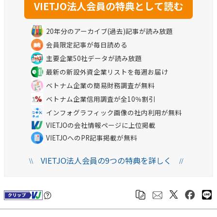
20年分のアーカイブ(過去)記事が読み放題
会員限定記事が毎日読める
主要企業50社データが読み放題
最新の新設外資企業リストを毎週お届け
ベトナム企業の簡易財務調査が無料
ベトナム企業信用調査が全10％割引
インフォグラフィック画像の社内利用が無料
VIETJOの会社情報ページに上位掲載
VIETJOへのPR記事掲載が無料
VIETJO法人会員の9つの特典を詳しく
\\
//