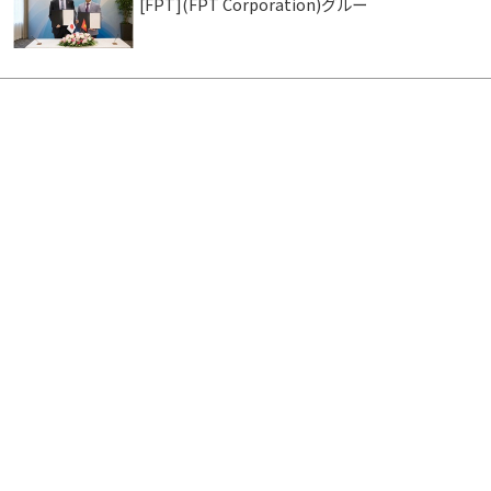
[FPT](FPT Corporation)グルー