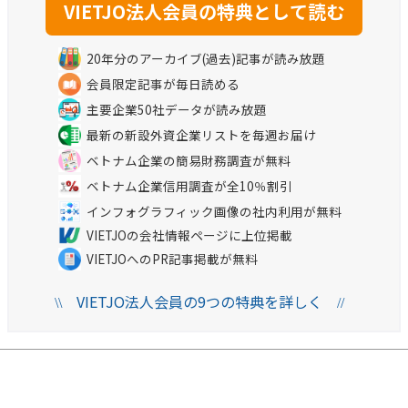
20年分のアーカイブ(過去)記事が読み放題
会員限定記事が毎日読める
主要企業50社データが読み放題
最新の新設外資企業リストを毎週お届け
ベトナム企業の簡易財務調査が無料
ベトナム企業信用調査が全10％割引
インフォグラフィック画像の社内利用が無料
VIETJOの会社情報ページに上位掲載
VIETJOへのPR記事掲載が無料
VIETJO法人会員の9つの特典を詳しく
\\
//