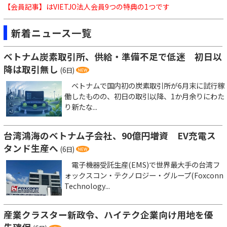
【会員記事】はVIETJO法人会員9つの特典の1つです
新着ニュース一覧
ベトナム炭素取引所、供給・準備不足で低迷 初日以
降は取引無し
(6日)
ベトナムで国内初の炭素取引所が6月末に試行稼
働したものの、初日の取引以降、1か月余りにわた
り新たな...
台湾鴻海のベトナム子会社、90億円増資 EV充電ス
タンド生産へ
(6日)
電子機器受託生産(EMS)で世界最大手の台湾フ
ォックスコン・テクノロジー・グループ(Foxconn
Technology...
産業クラスター新政令、ハイテク企業向け用地を優