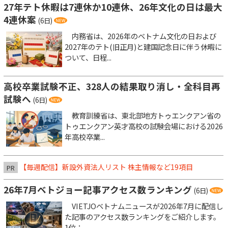
27年テト休暇は7連休か10連休、26年文化の日は最大
4連休案
(6日)
内務省は、2026年のベトナム文化の日および
2027年のテト(旧正月)と建国記念日に伴う休暇に
ついて、日程...
高校卒業試験不正、328人の結果取り消し・全科目再
試験へ
(6日)
教育訓練省は、東北部地方トゥエンクアン省の
トゥエンクアン英才高校の試験会場における2026
年高校卒業...
【毎週配信】新設外資法人リスト 株主情報など19項目
PR
26年7月ベトジョー記事アクセス数ランキング
(6日)
VIETJOベトナムニュースが2026年7月に配信し
た記事のアクセス数ランキングをご紹介します。
1位：