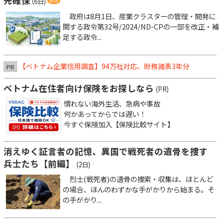
先確保
(6日)
政府は8月1日、産業クラスターの管理・開発に
関する政令第32号/2024/ND-CPの一部を改正・補
足する政令...
【ベトナム企業信用調査】94万社対応、財務諸表3年分
PR
ベトナム在住者向け保険をお探しなら
(PR)
慣れない海外生活、急病や事故
何かあってからでは遅い！
今すぐ保険加入【保険比較サイト】
消えゆく証言者の記憶、異国で戦死者の遺骨を捜す
兵士たち【前編】
(2日)
烈士(戦死者)の遺骨の捜索・収集は、ほとんど
の場合、ほんのわずかな手がかりから始まる。そ
の手がかり...