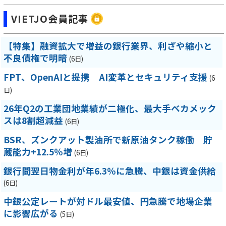
VIETJO会員記事
【特集】融資拡大で増益の銀行業界、利ざや縮小と
不良債権で明暗
(6日)
FPT、OpenAIと提携 AI変革とセキュリティ支援
(6
日)
26年Q2の工業団地業績が二極化、最大手ベカメック
スは8割超減益
(6日)
BSR、ズンクアット製油所で新原油タンク稼働 貯
蔵能力+12.5％増
(6日)
銀行間翌日物金利が年6.3％に急騰、中銀は資金供給
(6日)
中銀公定レートが対ドル最安値、円急騰で地場企業
に影響広がる
(5日)