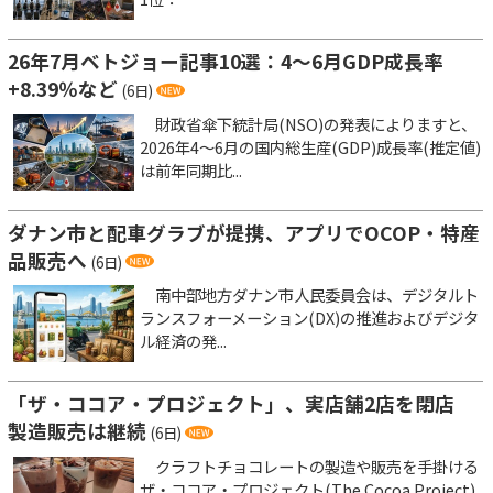
26年7月ベトジョー記事10選：4～6月GDP成長率
+8.39％など
(6日)
財政省傘下統計局(NSO)の発表によりますと、
2026年4～6月の国内総生産(GDP)成長率(推定値)
は前年同期比...
ダナン市と配車グラブが提携、アプリでOCOP・特産
品販売へ
(6日)
南中部地方ダナン市人民委員会は、デジタルト
ランスフォーメーション(DX)の推進およびデジタ
ル経済の発...
「ザ・ココア・プロジェクト」、実店舗2店を閉店
製造販売は継続
(6日)
クラフトチョコレートの製造や販売を手掛ける
ザ・ココア・プロジェクト(The Cocoa Project)