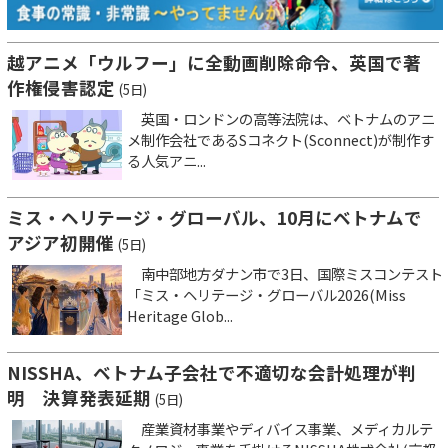
越アニメ「ウルフー」に全動画削除命令、英国で著
作権侵害認定
(5日)
英国・ロンドンの高等法院は、ベトナムのアニ
メ制作会社であるSコネクト(Sconnect)が制作す
る人気アニ...
ミス・ヘリテージ・グローバル、10月にベトナムで
アジア初開催
(5日)
南中部地方ダナン市で3日、国際ミスコンテスト
「ミス・ヘリテージ・グローバル2026(Miss
Heritage Glob...
NISSHA、ベトナム子会社で不適切な会計処理が判
明 決算発表延期
(5日)
産業資材事業やディバイス事業、メディカルテ