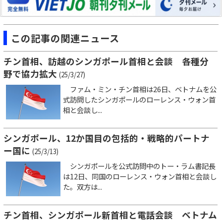
この記事の関連ニュース
チン首相、訪越のシンガポール首相と会談 各種分
野で協力拡大
(25/3/27)
ファム・ミン・チン首相は26日、ベトナムを公
式訪問したシンガポールのローレンス・ウォン首
相と会談し...
シンガポール、12か国目の包括的・戦略的パートナ
ー国に
(25/3/13)
シンガポールを公式訪問中のトー・ラム書記長
は12日、同国のローレンス・ウォン首相と会談し
た。双方は...
チン首相、シンガポール新首相と電話会談 ベトナム