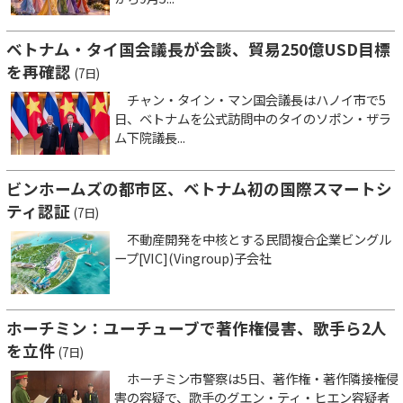
ベトナム・タイ国会議長が会談、貿易250億USD目標
を再確認
(7日)
チャン・タイン・マン国会議長はハノイ市で5
日、ベトナムを公式訪問中のタイのソポン・ザラ
ム下院議長...
ビンホームズの都市区、ベトナム初の国際スマートシ
ティ認証
(7日)
不動産開発を中核とする民間複合企業ビングル
ープ[VIC](Vingroup)子会社
ホーチミン：ユーチューブで著作権侵害、歌手ら2人
を立件
(7日)
ホーチミン市警察は5日、著作権・著作隣接権侵
害の容疑で、歌手のグエン・ティ・ヒエン容疑者