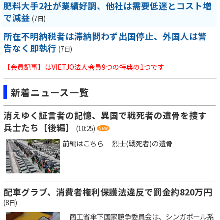
肥料大手2社が業績好調、他社は需要低迷とコスト増
で減益
(7日)
所在不明納税者は滞納問わず出国停止、外国人は警
告なく即執行
(7日)
【会員記事】はVIETJO法人会員9つの特典の1つです
新着ニュース一覧
消えゆく証言者の記憶、異国で戦死者の遺骨を捜す
兵士たち【後編】
(10:25)
前編はこちら 烈士(戦死者)の遺骨
配車グラブ、消費者権利保護法違反で罰金約820万円
(8日)
商工省傘下国家競争委員会は、シンガポール系