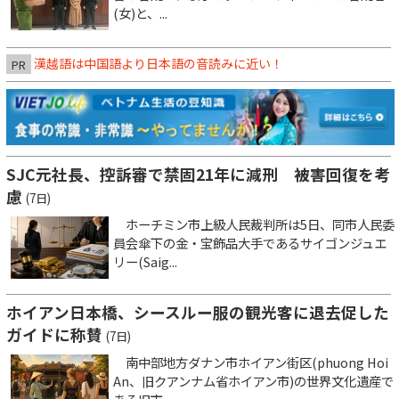
(女)と、...
漢越語は中国語より日本語の音読みに近い！
PR
SJC元社長、控訴審で禁固21年に減刑 被害回復を考
慮
(7日)
ホーチミン市上級人民裁判所は5日、同市人民委
員会傘下の金・宝飾品大手であるサイゴンジュエ
リー(Saig...
ホイアン日本橋、シースルー服の観光客に退去促した
ガイドに称賛
(7日)
南中部地方ダナン市ホイアン街区(phuong Hoi
An、旧クアンナム省ホイアン市)の世界文化遺産で