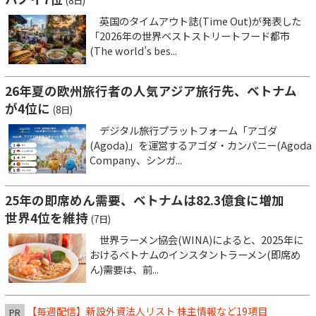
(8日)
英国のタイムアウト誌(Time Out)が発表した
「2026年の世界ベストストリートフード都市
(The world’s bes...
26年夏の欧州旅行者の人気アジア旅行先、ベトナム
が4位に
(8日)
デジタル旅行プラットフォーム「アゴダ
(Agoda)」を運営するアゴダ・カンパニー(Agoda
Company、シンガ...
25年の即席めん需要、ベトナムは82.3億食に増加
世界4位を維持
(7日)
世界ラーメン協会(WINA)によると、2025年に
おけるベトナムのインスタントラーメン(即席め
ん)需要は、前...
【毎週配信】新設外資法人リスト 株主情報など19項目
PR