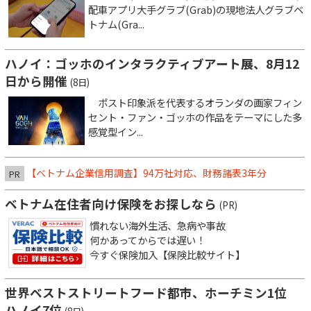
配車アプリ大手グラブ(Grab)の現地法人グラブベ
トナム(Gra...
ハノイ：ゴッホのインタラクティブアート展、8月12
日から開催
(8日)
ポスト印象派を代表するオランダの画家フィン
セント・ファン・ゴッホの作品をテーマにした多
感覚型イン...
【ベトナム企業信用調査】94万社対応、財務諸表3年分
PR
ベトナム在住者向け保険をお探しなら
(PR)
慣れない海外生活、急病や事故
何かあってからでは遅い！
今すぐ保険加入【保険比較サイト】
世界ベストストリートフード都市、ホーチミン1位
ハノイ7位