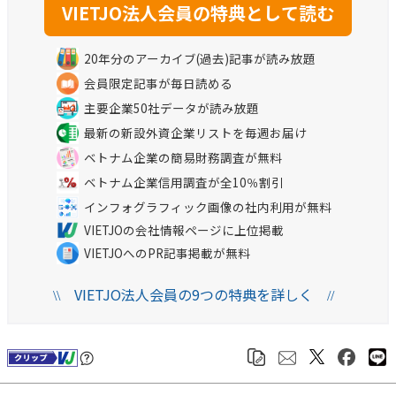
20年分のアーカイブ(過去)記事が読み放題
会員限定記事が毎日読める
主要企業50社データが読み放題
最新の新設外資企業リストを毎週お届け
ベトナム企業の簡易財務調査が無料
ベトナム企業信用調査が全10％割引
インフォグラフィック画像の社内利用が無料
VIETJOの会社情報ページに上位掲載
VIETJOへのPR記事掲載が無料
VIETJO法人会員の9つの特典を詳しく
\\
//