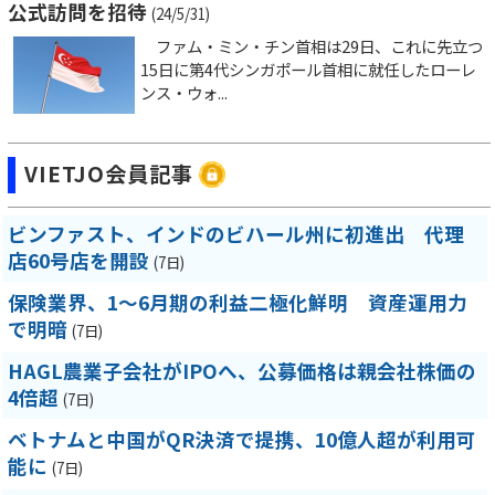
公式訪問を招待
(24/5/31)
ファム・ミン・チン首相は29日、これに先立つ
15日に第4代シンガポール首相に就任したローレ
ンス・ウォ...
VIETJO会員記事
ビンファスト、インドのビハール州に初進出 代理
店60号店を開設
(7日)
保険業界、1～6月期の利益二極化鮮明 資産運用力
で明暗
(7日)
HAGL農業子会社がIPOへ、公募価格は親会社株価の
4倍超
(7日)
ベトナムと中国がQR決済で提携、10億人超が利用可
能に
(7日)