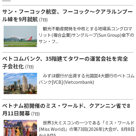
サン・フーコック航空、フーコック～クアラルンプー
ル線を9月就航
(7日)
観光不動産開発を中核とする地場系コングロマ
リット(複合企業)サングループ(Sun Group)傘下の
サン・フ...
ベトコムバンク、35階建てタワーの運営会社を完全
子会社化
(7日)
みずほ銀行が出資する元国営4大銀行のベトコム
バンク[VCB](Vietcombank)
ベトナム初開催のミス・ワールド、クアンニン省で8
月11日開幕
(7日)
世界3大ミスコンの一つである「ミス・ワールド
(Miss World)」の第73回(2026年)大会が、8月8日
から9月5...