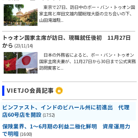
東京で27日、訪日中のボー・バン・トゥオン国
家主席と岸田文雄内閣総理大臣の立ち会いの下、
山田滝雄駐...
トゥオン国家主席が訪日、現職就任後初 11月27日
から
(23/11/14)
日本の外務省によると、ボー・バン・トゥオン
国家主席夫妻が、11月27日から30日まで公式実務
訪問賓客と...
VIETJO会員記事
ビンファスト、インドのビハール州に初進出 代理
店60号店を開設
(17:52)
保険業界、1～6月期の利益二極化鮮明 資産運用力
で明暗
(16:00)