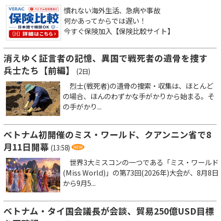
慣れない海外生活、急病や事故
何かあってからでは遅い！
今すぐ保険加入【保険比較サイト】
消えゆく証言者の記憶、異国で戦死者の遺骨を捜す
兵士たち【前編】
(2日)
烈士(戦死者)の遺骨の捜索・収集は、ほとんど
の場合、ほんのわずかな手がかりから始まる。そ
の手がかり...
ベトナム初開催のミス・ワールド、クアンニン省で8
月11日開幕
(13:58)
世界3大ミスコンの一つである「ミス・ワールド
(Miss World)」の第73回(2026年)大会が、8月8日
から9月5...
ベトナム・タイ国会議長が会談、貿易250億USD目標