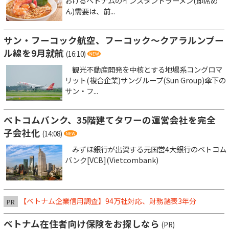
おけるベトナムのインスタントラーメン(即席め
ん)需要は、前...
サン・フーコック航空、フーコック～クアラルンプー
ル線を9月就航
(16:10)
観光不動産開発を中核とする地場系コングロマ
リット(複合企業)サングループ(Sun Group)傘下の
サン・フ...
ベトコムバンク、35階建てタワーの運営会社を完全
子会社化
(14:08)
みずほ銀行が出資する元国営4大銀行のベトコム
バンク[VCB](Vietcombank)
【ベトナム企業信用調査】94万社対応、財務諸表3年分
PR
ベトナム在住者向け保険をお探しなら
(PR)