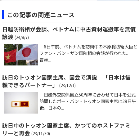
この記事の関連ニュース
日越防衛相が会談、ベトナムに中古資材運搬車を無償
譲渡
(24/8/7)
6日午前、ベトナムを訪問中の木原稔防衛大臣と
ファン・バン・ザン国防相の会談が行われた。
冒頭...
訪日のトゥオン国家主席、国会で演説 「日本は信
頼できるパートナー」
(23/12/1)
日越外交関係樹立50周年に合わせて日本を公式
訪問したボー・バン・トゥオン国家主席は29日午
後、日本の...
訪日中のトゥオン国家主席、かつてのホストファミ
リーと再会
(23/11/30)