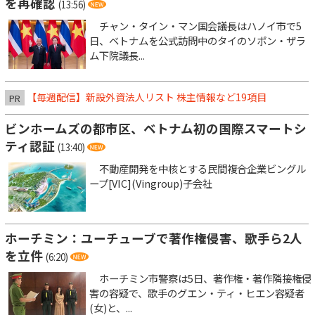
を再確認
(13:56)
チャン・タイン・マン国会議長はハノイ市で5
日、ベトナムを公式訪問中のタイのソポン・ザラ
ム下院議長...
【毎週配信】新設外資法人リスト 株主情報など19項目
PR
ビンホームズの都市区、ベトナム初の国際スマートシ
ティ認証
(13:40)
不動産開発を中核とする民間複合企業ビングル
ープ[VIC](Vingroup)子会社
ホーチミン：ユーチューブで著作権侵害、歌手ら2人
を立件
(6:20)
ホーチミン市警察は5日、著作権・著作隣接権侵
害の容疑で、歌手のグエン・ティ・ヒエン容疑者
(女)と、...