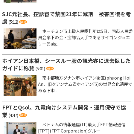
SJC元社長、控訴審で禁固21年に減刑 被害回復を考
慮
(5:12)
ホーチミン市上級人民裁判所は5日、同市人民委
員会傘下の金・宝飾品大手であるサイゴンジュエ
リー(Saig...
ホイアン日本橋、シースルー服の観光客に退去促した
ガイドに称賛
(5:01)
南中部地方ダナン市ホイアン街区(phuong Hoi
An、旧クアンナム省ホイアン市)の世界文化遺産で
ある旧市...
FPTとQsol、九電向けシステム開発・運用保守で協
業
(4:47)
ベトナムの情報通信(IT)最大手FPT情報通信
[FPT](FPT Corporation)グルー