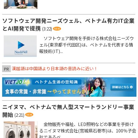
ソフトウェア開発ニーズウェル、ベトナム有力IT企業
とAI開発で提携
(3:22)
ソフトウェア開発を手掛ける株式会社ニーズウ
ェル(東京都千代田区)は、ベトナムを代表する情
報技術(IT)...
漢越語は中国語より日本語の音読みに近い！
PR
ニイヌマ、ベトナムで無人型スマートランドリー事業
開始
(2:21)
金物販売や福祉、LED照明などの事業を手掛け
るニイヌマ株式会社(宮城県石巻市)は、100％子会
社であるベ...