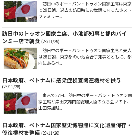
訪日中のボー・バン・トゥオン国家主席は東京
で29日朝、過去の訪日時にお世話になったホスト
ファミリー...
訪日中のトゥオン国家主席、小池都知事と都内バイ
ンミー店で朝食
(23/11/29)
訪日中のボー・バン・トゥオン国家主席と夫人
は28日朝、東京都の小池百合子知事とともに、都
内にあるベ...
日本政府、ベトナムに感染症検査関連機材を供与
(23/11/28)
東京で27日、訪日中のボー・バン・トゥオン国
家主席と岸田文雄内閣総理大臣の立ち会いの下、
山田滝雄駐...
日本政府、ベトナム国家歴史博物館に文化遺産保存・
修復機材を整備
(23/11/28)