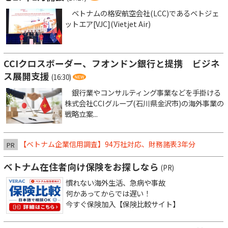
ベトナムの格安航空会社(LCC)であるベトジェ
ットエア[VJC](Vietjet Air)
CCIクロスボーダー、フオンドン銀行と提携 ビジネ
ス展開支援
(16:30)
銀行業やコンサルティング事業などを手掛ける
株式会社CCIグループ(石川県金沢市)の海外事業の
戦略立案...
【ベトナム企業信用調査】94万社対応、財務諸表3年分
PR
ベトナム在住者向け保険をお探しなら
(PR)
慣れない海外生活、急病や事故
何かあってからでは遅い！
今すぐ保険加入【保険比較サイト】