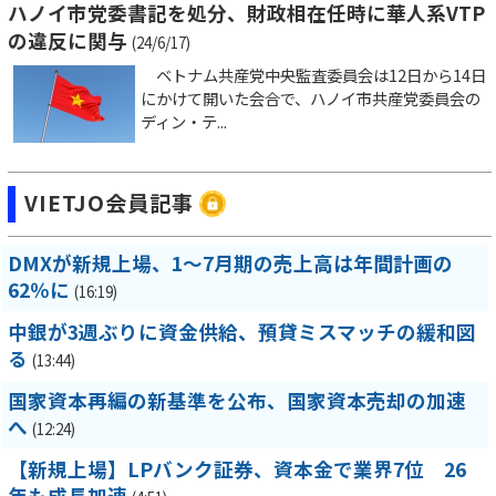
ハノイ市党委書記を処分、財政相在任時に華人系VTP
の違反に関与
(24/6/17)
ベトナム共産党中央監査委員会は12日から14日
にかけて開いた会合で、ハノイ市共産党委員会の
ディン・テ...
VIETJO会員記事
DMXが新規上場、1～7月期の売上高は年間計画の
62％に
(16:19)
中銀が3週ぶりに資金供給、預貸ミスマッチの緩和図
る
(13:44)
国家資本再編の新基準を公布、国家資本売却の加速
へ
(12:24)
【新規上場】LPバンク証券、資本金で業界7位 26
年も成長加速