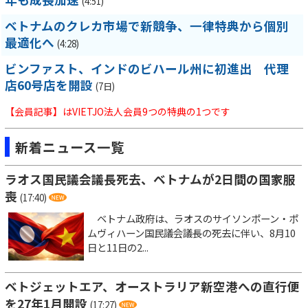
(4:51)
ベトナムのクレカ市場で新競争、一律特典から個別
最適化へ
(4:28)
ビンファスト、インドのビハール州に初進出 代理
店60号店を開設
(7日)
【会員記事】はVIETJO法人会員9つの特典の1つです
新着ニュース一覧
ラオス国民議会議長死去、ベトナムが2日間の国家服
喪
(17:40)
ベトナム政府は、ラオスのサイソンポーン・ポ
ムヴィハーン国民議会議長の死去に伴い、8月10
日と11日の2...
ベトジェットエア、オーストラリア新空港への直行便
を27年1月開設
(17:27)