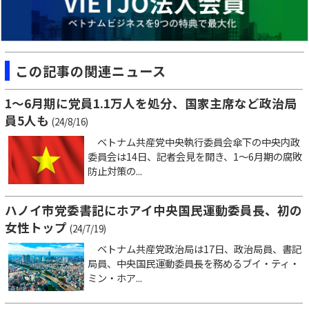
この記事の関連ニュース
1～6月期に党員1.1万人を処分、国家主席など政治局
員5人も
(24/8/16)
ベトナム共産党中央執行委員会傘下の中央内政
委員会は14日、記者会見を開き、1～6月期の腐敗
防止対策の...
ハノイ市党委書記にホアイ中央国民運動委員長、初の
女性トップ
(24/7/19)
ベトナム共産党政治局は17日、政治局員、書記
局員、中央国民運動委員長を務めるブイ・ティ・
ミン・ホア...