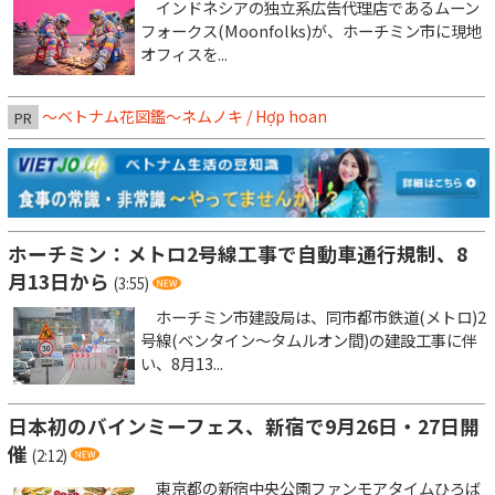
インドネシアの独立系広告代理店であるムーン
フォークス(Moonfolks)が、ホーチミン市に現地
オフィスを...
～ベトナム花図鑑～ネムノキ / Hợp hoan
PR
ホーチミン：メトロ2号線工事で自動車通行規制、8
月13日から
(3:55)
ホーチミン市建設局は、同市都市鉄道(メトロ)2
号線(ベンタイン～タムルオン間)の建設工事に伴
い、8月13...
日本初のバインミーフェス、新宿で9月26日・27日開
催
(2:12)
東京都の新宿中央公園ファンモアタイムひろば