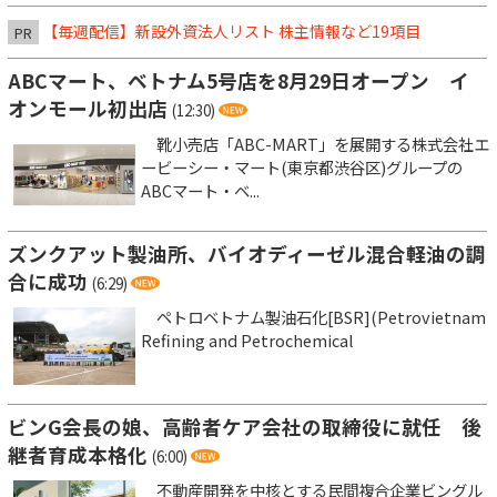
【毎週配信】新設外資法人リスト 株主情報など19項目
PR
ABCマート、ベトナム5号店を8月29日オープン イ
オンモール初出店
(12:30)
靴小売店「ABC-MART」を展開する株式会社エ
ービーシー・マート(東京都渋谷区)グループの
ABCマート・ベ...
ズンクアット製油所、バイオディーゼル混合軽油の調
合に成功
(6:29)
ペトロベトナム製油石化[BSR](Petrovietnam
Refining and Petrochemical
ビンG会長の娘、高齢者ケア会社の取締役に就任 後
継者育成本格化
(6:00)
不動産開発を中核とする民間複合企業ビングル