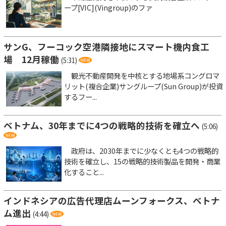
ープ[VIC](Vingroup)のファ
サンG、フーコック空港隣接地にスマート機内食工
場 12月稼働
(5:31)
観光不動産開発を中核とする地場系コングロマ
リット(複合企業)サングループ(Sun Group)が投資
するフー...
ベトナム、30年までに4つの戦略的技術を確立へ
(5:06)
政府は、2030年までに少なくとも4つの戦略的
技術を確立し、15の戦略的技術製品を開発・商業
化すること...
インドネシアの広告代理店ムーンフォークス、ベトナ
ム進出
(4:44)