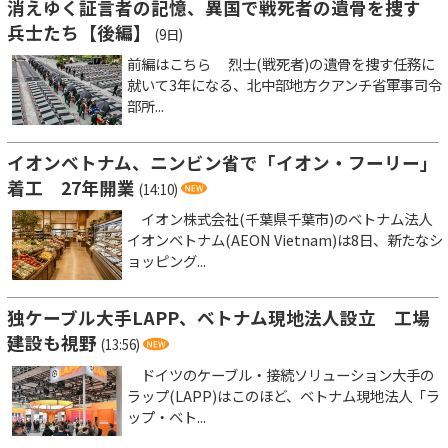
消えゆく証言者の記憶、異国で戦死者の遺骨を捜す
兵士たち【後編】
(9日)
前編はこちら 烈士(戦死者)の遺骨を捜す任務に
就いて3年になる、北中部地方クアンチ省軍事司令
部所...
イオンベトナム、ニンビン省で「イオン・フーリー」
着工 27年開業
(14:10)
イオン株式会社(千葉県千葉市)のベトナム法人
イオンベトナム(AEON Vietnam)は8日、新たなシ
ョッピング...
独ケーブル大手LAPP、ベトナム現地法人設立 工場
建設も視野
(13:56)
ドイツのケーブル・接続ソリューション大手の
ラップ(LAPP)はこのほど、ベトナム現地法人「ラ
ップ・ベト...