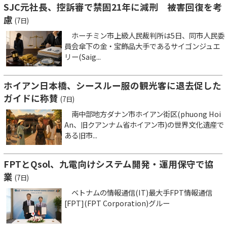
SJC元社長、控訴審で禁固21年に減刑 被害回復を考
慮
(7日)
ホーチミン市上級人民裁判所は5日、同市人民委
員会傘下の金・宝飾品大手であるサイゴンジュエ
リー(Saig...
ホイアン日本橋、シースルー服の観光客に退去促した
ガイドに称賛
(7日)
南中部地方ダナン市ホイアン街区(phuong Hoi
An、旧クアンナム省ホイアン市)の世界文化遺産で
ある旧市...
FPTとQsol、九電向けシステム開発・運用保守で協
業
(7日)
ベトナムの情報通信(IT)最大手FPT情報通信
[FPT](FPT Corporation)グルー