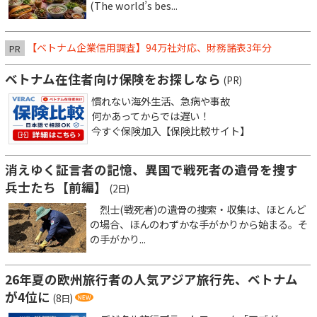
(The world’s bes...
【ベトナム企業信用調査】94万社対応、財務諸表3年分
PR
ベトナム在住者向け保険をお探しなら
(PR)
慣れない海外生活、急病や事故
何かあってからでは遅い！
今すぐ保険加入【保険比較サイト】
消えゆく証言者の記憶、異国で戦死者の遺骨を捜す
兵士たち【前編】
(2日)
烈士(戦死者)の遺骨の捜索・収集は、ほとんど
の場合、ほんのわずかな手がかりから始まる。そ
の手がかり...
26年夏の欧州旅行者の人気アジア旅行先、ベトナム
が4位に
(8日)