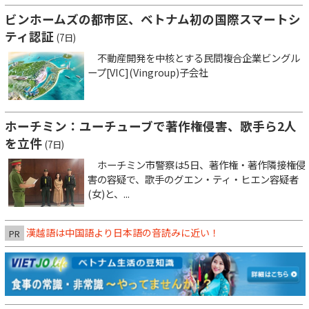
ビンホームズの都市区、ベトナム初の国際スマートシ
ティ認証
(7日)
不動産開発を中核とする民間複合企業ビングル
ープ[VIC](Vingroup)子会社
ホーチミン：ユーチューブで著作権侵害、歌手ら2人
を立件
(7日)
ホーチミン市警察は5日、著作権・著作隣接権侵
害の容疑で、歌手のグエン・ティ・ヒエン容疑者
(女)と、...
漢越語は中国語より日本語の音読みに近い！
PR