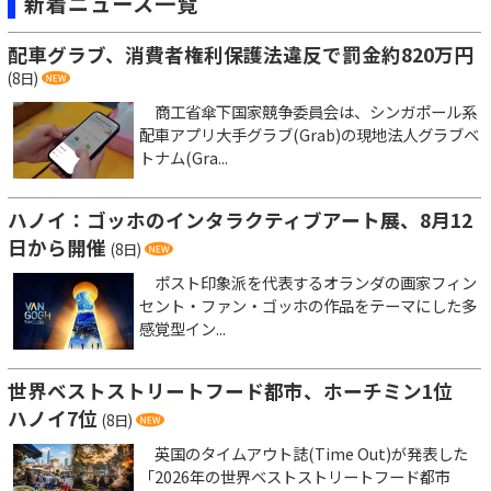
新着ニュース一覧
配車グラブ、消費者権利保護法違反で罰金約820万円
(8日)
商工省傘下国家競争委員会は、シンガポール系
配車アプリ大手グラブ(Grab)の現地法人グラブベ
トナム(Gra...
ハノイ：ゴッホのインタラクティブアート展、8月12
日から開催
(8日)
ポスト印象派を代表するオランダの画家フィン
セント・ファン・ゴッホの作品をテーマにした多
感覚型イン...
世界ベストストリートフード都市、ホーチミン1位
ハノイ7位
(8日)
英国のタイムアウト誌(Time Out)が発表した
「2026年の世界ベストストリートフード都市