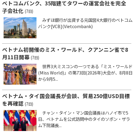
ベトコムバンク、35階建てタワーの運営会社を完全
子会社化
(7日)
みずほ銀行が出資する元国営4大銀行のベトコム
バンク[VCB](Vietcombank)
ベトナム初開催のミス・ワールド、クアンニン省で8
月11日開幕
(7日)
世界3大ミスコンの一つである「ミス・ワールド
(Miss World)」の第73回(2026年)大会が、8月8日
から9月5...
ベトナム・タイ国会議長が会談、貿易250億USD目標
を再確認
(7日)
チャン・タイン・マン国会議長はハノイ市で5
日、ベトナムを公式訪問中のタイのソポン・ザラ
ム下院議長...