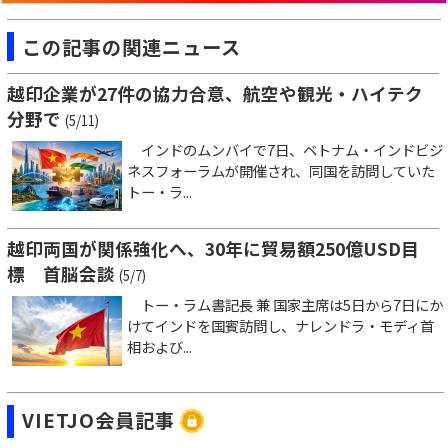
この記事の関連ニュース
越印企業が27件の協力合意、航空や観光・ハイテク
分野で
(5/11)
インドのムンバイで7日、ベトナム・インドビジ
ネスフォーラムが開催され、同国を訪問していた
トー・ラ...
越印両国が関係強化へ、30年に貿易額250億USD目
標 首脳会談
(5/7)
トー・ラム書記長 兼 国家主席は5日から7日にか
けてインドを国賓訪問し、ナレンドラ・モディ首
相および...
VIETJO会員記事