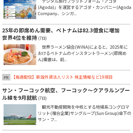
デジタル旅行プラットフォーム「アゴダ
(Agoda)」を運営するアゴダ・カンパニー(Agoda
Company、シンガ...
25年の即席めん需要、ベトナムは82.3億食に増加
世界4位を維持
(7日)
世界ラーメン協会(WINA)によると、2025年に
おけるベトナムのインスタントラーメン(即席め
ん)需要は、前...
【毎週配信】新設外資法人リスト 株主情報など19項目
PR
サン・フーコック航空、フーコック～クアラルンプー
ル線を9月就航
(7日)
観光不動産開発を中核とする地場系コングロマ
リット(複合企業)サングループ(Sun Group)傘下の
サン・フ...