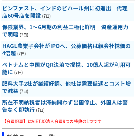
ビンファスト、インドのビハール州に初進出 代理
店60号店を開設
(7日)
保険業界、1～6月期の利益二極化鮮明 資産運用力
で明暗
(7日)
HAGL農業子会社がIPOへ、公募価格は親会社株価の
4倍超
(7日)
ベトナムと中国がQR決済で提携、10億人超が利用可
能に
(7日)
肥料大手2社が業績好調、他社は需要低迷とコスト増
で減益
(7日)
所在不明納税者は滞納問わず出国停止、外国人は警
告なく即執行
(7日)
【会員記事】はVIETJO法人会員9つの特典の1つです