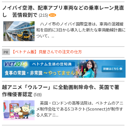
ノイバイ空港、配車アプリ車両などの乗車レーン見直
し 苦情殺到で
(2:15)
ハノイ市のノイバイ国際空港は、車両の混雑緩
和を目的に3日から導入した新たな車両動線計画に
ついて、...
【ベトナム飯】貝屋さんでの注文の仕方
PR
越アニメ「ウルフー」に全動画削除命令、英国で著
作権侵害認定
(5日)
英国・ロンドンの高等法院は、ベトナムのアニ
メ制作会社であるSコネクト(Sconnect)が制作す
る人気アニ...