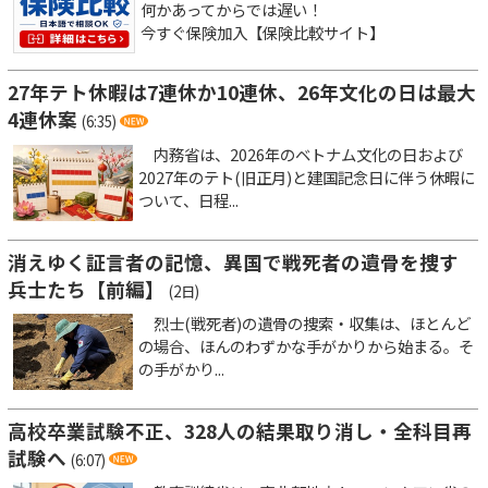
何かあってからでは遅い！
今すぐ保険加入【保険比較サイト】
27年テト休暇は7連休か10連休、26年文化の日は最大
4連休案
(6:35)
内務省は、2026年のベトナム文化の日および
2027年のテト(旧正月)と建国記念日に伴う休暇に
ついて、日程...
消えゆく証言者の記憶、異国で戦死者の遺骨を捜す
兵士たち【前編】
(2日)
烈士(戦死者)の遺骨の捜索・収集は、ほとんど
の場合、ほんのわずかな手がかりから始まる。そ
の手がかり...
高校卒業試験不正、328人の結果取り消し・全科目再
試験へ
(6:07)