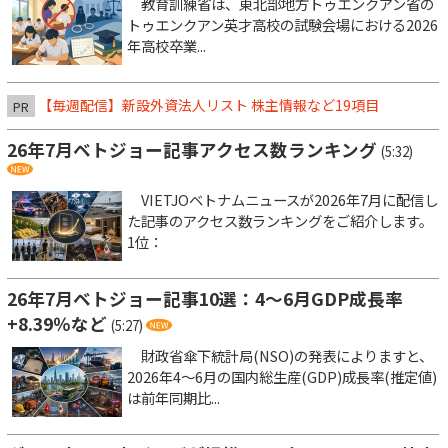
教育訓練省は、東北部地方トゥエンクアン省の
トゥエンクアン英才高校の試験会場における2026
年高校卒業...
【毎週配信】新設外資法人リスト 株主情報など19項目
PR
26年7月ベトジョー記事アクセス数ランキング
(5:32)
VIETJOベトナムニュースが2026年7月に配信し
た記事のアクセス数ランキングをご紹介します。
1位：
26年7月ベトジョー記事10選：4～6月GDP成長率
+8.39％など
(5:27)
財政省傘下統計局(NSO)の発表によりますと、
2026年4～6月の国内総生産(GDP)成長率(推定値)
は前年同期比...