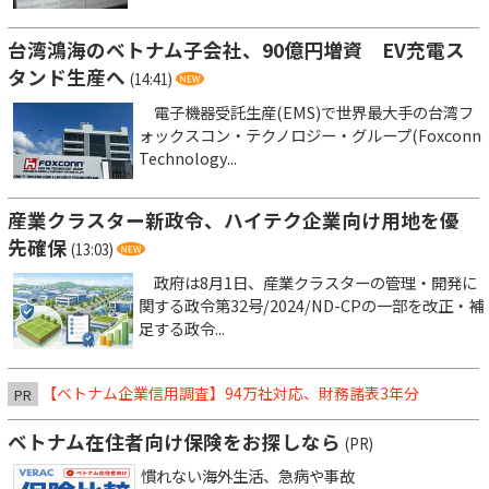
台湾鴻海のベトナム子会社、90億円増資 EV充電ス
タンド生産へ
(14:41)
電子機器受託生産(EMS)で世界最大手の台湾フ
ォックスコン・テクノロジー・グループ(Foxconn
Technology...
産業クラスター新政令、ハイテク企業向け用地を優
先確保
(13:03)
政府は8月1日、産業クラスターの管理・開発に
関する政令第32号/2024/ND-CPの一部を改正・補
足する政令...
【ベトナム企業信用調査】94万社対応、財務諸表3年分
PR
ベトナム在住者向け保険をお探しなら
(PR)
慣れない海外生活、急病や事故