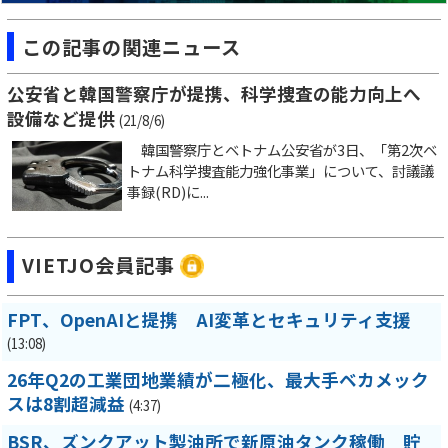
この記事の関連ニュース
公安省と韓国警察庁が提携、科学捜査の能力向上へ
設備など提供
(21/8/6)
韓国警察庁とベトナム公安省が3日、「第2次ベ
トナム科学捜査能力強化事業」について、討議議
事録(RD)に...
VIETJO会員記事
FPT、OpenAIと提携 AI変革とセキュリティ支援
(13:08)
26年Q2の工業団地業績が二極化、最大手ベカメック
スは8割超減益
(4:37)
BSR、ズンクアット製油所で新原油タンク稼働 貯