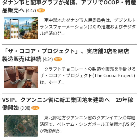
ダナン市と配車グラブが提携、アプリでOCOP・特産
品販売へ
(4:47)
南中部地方ダナン市人民委員会は、デジタルト
ランスフォーメーション(DX)の推進およびデジタ
ル経済の発...
「ザ・ココア・プロジェクト」、実店舗2店を閉店
製造販売は継続
(4:24)
クラフトチョコレートの製造や販売を手掛ける
ザ・ココア・プロジェクト(The Cocoa Project)
は、ホーチ...
VSIP、クアンニン省に新工業団地を建設へ 29年稼
働開始
(3:38)
東北部地方クアンニン省のクアンイエン沿岸経
済区で、ベトナム・シンガポール工業団地(VSIP)
が総額約5...