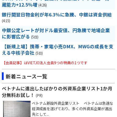
蔵能力+12.5％増
(4:26)
銀行間翌日物金利が年6.3％に急騰、中銀は資金供給
(4:15)
中銀公定レートが対ドル最安値、円急騰で地場企業
に影響広がる
(5日)
【新規上場】携帯・家電小売DMX、MWGの成長を支
える中核子会社
(5日)
【会員記事】はVIETJO法人会員9つの特典の1つです
新着ニュース一覧
ベトナムに進出したばかりの外資系企業リスト1か月
分無料お試し！
(PR)
ベトナム新設外資企業リスト ベトナムは急速な
経済成長を遂げており、多くの外資系企業が進出
先として...