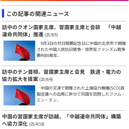
この記事の関連ニュース
訪中のクオン国家主席、習国家主席と会談 「中越
運命共同体」推進
(25/9/5)
9月3日の対日戦勝記念日に中国の北京市で開催
された中国人民抗日戦争・世界反ファシズム戦争
勝利80周年...
訪中のチン首相、習国家主席と会見 鉄道・電力の
協力拡大を提案
(25/9/4)
中国の天津で開催された上海協力機構(SCO)首
脳会議への出席に併せて同国を訪問したファム・
ミン・チン...
中国の習国家主席が訪越、「中越運命共同体」構築
へ協力深化
(25/4/16)