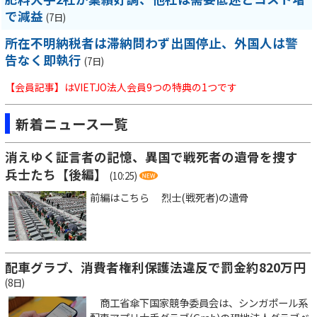
で減益
(7日)
所在不明納税者は滞納問わず出国停止、外国人は警
告なく即執行
(7日)
【会員記事】はVIETJO法人会員9つの特典の1つです
新着ニュース一覧
消えゆく証言者の記憶、異国で戦死者の遺骨を捜す
兵士たち【後編】
(10:25)
前編はこちら 烈士(戦死者)の遺骨
配車グラブ、消費者権利保護法違反で罰金約820万円
(8日)
商工省傘下国家競争委員会は、シンガポール系