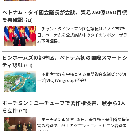
ベトナム・タイ国会議長が会談、貿易250億USD目標
を再確認
(7日)
チャン・タイン・マン国会議長はハノイ市で5
日、ベトナムを公式訪問中のタイのソポン・ザラ
ム下院議長...
ビンホームズの都市区、ベトナム初の国際スマートシ
ティ認証
(7日)
不動産開発を中核とする民間複合企業ビングル
ープ[VIC](Vingroup)子会社
ホーチミン：ユーチューブで著作権侵害、歌手ら2人
を立件
(7日)
ホーチミン市警察は5日、著作権・著作隣接権侵
害の容疑で、歌手のグエン・ティ・ヒエン容疑者