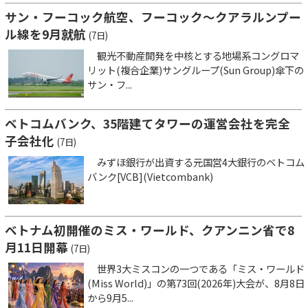
サン・フーコック航空、フーコック～クアラルンプー
ル線を9月就航
(7日)
観光不動産開発を中核とする地場系コングロマ
リット(複合企業)サングループ(Sun Group)傘下の
サン・フ...
ベトコムバンク、35階建てタワーの運営会社を完全
子会社化
(7日)
みずほ銀行が出資する元国営4大銀行のベトコム
バンク[VCB](Vietcombank)
ベトナム初開催のミス・ワールド、クアンニン省で8
月11日開幕
(7日)
世界3大ミスコンの一つである「ミス・ワールド
(Miss World)」の第73回(2026年)大会が、8月8日
から9月5...