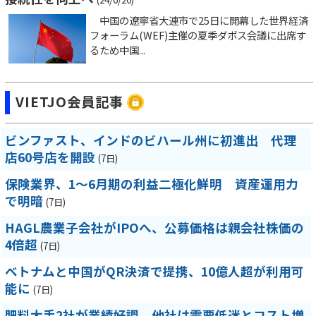
中国の遼寧省大連市で25日に開幕した世界経済
フォーラム(WEF)主催の夏季ダボス会議に出席す
るため中国...
VIETJO会員記事
ビンファスト、インドのビハール州に初進出 代理
店60号店を開設
(7日)
保険業界、1～6月期の利益二極化鮮明 資産運用力
で明暗
(7日)
HAGL農業子会社がIPOへ、公募価格は親会社株価の
4倍超
(7日)
ベトナムと中国がQR決済で提携、10億人超が利用可
能に
(7日)
肥料大手2社が業績好調、他社は需要低迷とコスト増