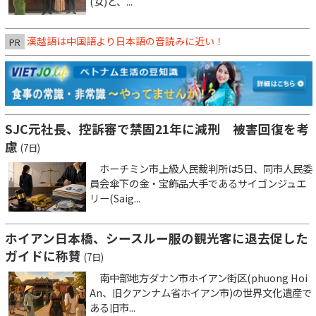
(女)と、...
漢越語は中国語より日本語の音読みに近い！
PR
SJC元社長、控訴審で禁固21年に減刑 被害回復を考
慮
(7日)
ホーチミン市上級人民裁判所は5日、同市人民委
員会傘下の金・宝飾品大手であるサイゴンジュエ
リー(Saig...
ホイアン日本橋、シースルー服の観光客に退去促した
ガイドに称賛
(7日)
南中部地方ダナン市ホイアン街区(phuong Hoi
An、旧クアンナム省ホイアン市)の世界文化遺産で
ある旧市...