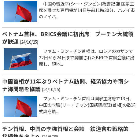
中国の習近平(シー・ジンピン)総書記 兼 国家主
席を乗せた専用機が14日午前11時30分、ハノイ市
のノイバ...
ベトナム首相、BRICS会議に初出席 プーチン大統領
が歓迎
(24/10/25)
ファム・ミン・チン首相は、ロシアのカザンで
22日から24日まで開催されたBRICS首脳会議に出
席し、現地...
中国首相が11年ぶりベトナム訪問、経済協力や南シ
ナ海問題を協議
(24/10/15)
ファム・ミン・チン首相は国家主席府で13日、
中国の李強(リー・チャン)国務院総理(首相)の歓迎
式典を執...
チン首相、中国の李強首相と会談 鉄道含む戦略的
接続性を向上へ
(24/6/26)