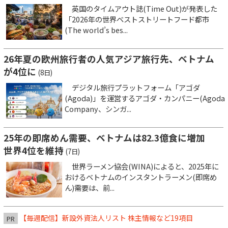
英国のタイムアウト誌(Time Out)が発表した
「2026年の世界ベストストリートフード都市
(The world’s bes...
26年夏の欧州旅行者の人気アジア旅行先、ベトナム
が4位に
(8日)
デジタル旅行プラットフォーム「アゴダ
(Agoda)」を運営するアゴダ・カンパニー(Agoda
Company、シンガ...
25年の即席めん需要、ベトナムは82.3億食に増加
世界4位を維持
(7日)
世界ラーメン協会(WINA)によると、2025年に
おけるベトナムのインスタントラーメン(即席め
ん)需要は、前...
【毎週配信】新設外資法人リスト 株主情報など19項目
PR