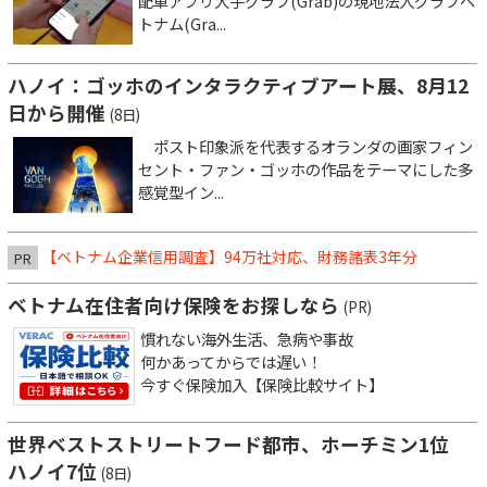
配車アプリ大手グラブ(Grab)の現地法人グラブベ
トナム(Gra...
ハノイ：ゴッホのインタラクティブアート展、8月12
日から開催
(8日)
ポスト印象派を代表するオランダの画家フィン
セント・ファン・ゴッホの作品をテーマにした多
感覚型イン...
【ベトナム企業信用調査】94万社対応、財務諸表3年分
PR
ベトナム在住者向け保険をお探しなら
(PR)
慣れない海外生活、急病や事故
何かあってからでは遅い！
今すぐ保険加入【保険比較サイト】
世界ベストストリートフード都市、ホーチミン1位
ハノイ7位
(8日)