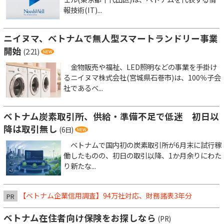
報技術(IT)...
ニイヌマ、ベトナムで無人型スマートランドリー事業
開始
(2:21)
金物販売や福祉、LED照明などの事業を手掛け
るニイヌマ株式会社(宮城県石巻市)は、100％子会
社であるベ...
ベトナム炭素取引所、供給・準備不足で低迷 初日以
降は取引無し
(6日)
ベトナムで国内初の炭素取引所が6月末に試行稼
働したものの、初日の取引以降、1か月余りにわた
り新たな...
【ベトナム企業信用調査】94万社対応、財務諸表3年分
PR
ベトナム在住者向け保険をお探しなら
(PR)