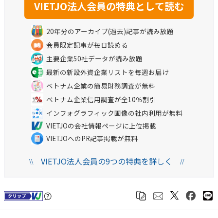
20年分のアーカイブ(過去)記事が読み放題
会員限定記事が毎日読める
主要企業50社データが読み放題
最新の新設外資企業リストを毎週お届け
ベトナム企業の簡易財務調査が無料
ベトナム企業信用調査が全10％割引
インフォグラフィック画像の社内利用が無料
VIETJOの会社情報ページに上位掲載
VIETJOへのPR記事掲載が無料
VIETJO法人会員の9つの特典を詳しく
\\
//