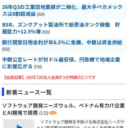
26年Q2の工業団地業績が二極化、最大手ベカメック
スは8割超減益
(6日)
BSR、ズンクアット製油所で新原油タンク稼働 貯
蔵能力+12.5％増
(6日)
銀行間翌日物金利が年6.3％に急騰、中銀は資金供給
(6日)
中銀公定レートが対ドル最安値、円急騰で地場企業
に影響広がる
(5日)
【会員記事】はVIETJO法人会員9つの特典の1つです
新着ニュース一覧
ソフトウェア開発ニーズウェル、ベトナム有力IT企業
とAI開発で提携
(3:22)
ソフトウェア開発を手掛ける株式会社ニーズウ
ェル(東京都千代田区)は、ベトナムを代表する情