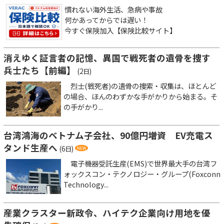
慣れない海外生活、急病や事故
何かあってからでは遅い！
今すぐ保険加入【保険比較サイト】
消えゆく証言者の記憶、異国で戦死者の遺骨を捜す
兵士たち【前編】
(2日)
烈士(戦死者)の遺骨の捜索・収集は、ほとんど
の場合、ほんのわずかな手がかりから始まる。そ
の手がかり...
台湾鴻海のベトナム子会社、90億円増資 EV充電ス
タンド生産へ
(6日)
電子機器受託生産(EMS)で世界最大手の台湾フ
ォックスコン・テクノロジー・グループ(Foxconn
Technology...
産業クラスター新政令、ハイテク企業向け用地を優