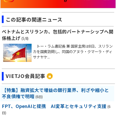
この記事の関連ニュース
ベトナムとスリランカ、包括的パートナーシップへ関
係格上げ
(5/8)
トー・ラム書記長 兼 国家主席は8日、スリラン
カを国賓訪問し、同国のアヌラ・クマーラ・ディ
サナヤケ...
VIETJO会員記事
【特集】融資拡大で増益の銀行業界、利ざや縮小と
不良債権で明暗
(6日)
FPT、OpenAIと提携 AI変革とセキュリティ支援
(6
日)