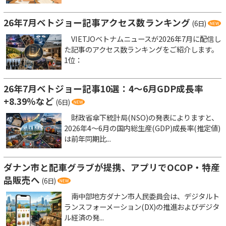
26年7月ベトジョー記事アクセス数ランキング
(6日)
VIETJOベトナムニュースが2026年7月に配信し
た記事のアクセス数ランキングをご紹介します。
1位：
26年7月ベトジョー記事10選：4～6月GDP成長率
+8.39％など
(6日)
財政省傘下統計局(NSO)の発表によりますと、
2026年4～6月の国内総生産(GDP)成長率(推定値)
は前年同期比...
ダナン市と配車グラブが提携、アプリでOCOP・特産
品販売へ
(6日)
南中部地方ダナン市人民委員会は、デジタルト
ランスフォーメーション(DX)の推進およびデジタ
ル経済の発...