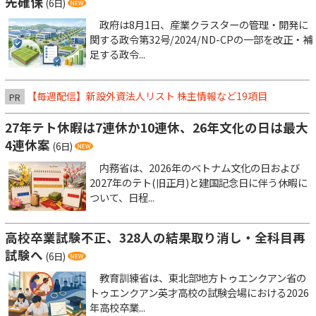
先確保
(6日)
政府は8月1日、産業クラスターの管理・開発に
関する政令第32号/2024/ND-CPの一部を改正・補
足する政令...
【毎週配信】新設外資法人リスト 株主情報など19項目
PR
27年テト休暇は7連休か10連休、26年文化の日は最大
4連休案
(6日)
内務省は、2026年のベトナム文化の日および
2027年のテト(旧正月)と建国記念日に伴う休暇に
ついて、日程...
高校卒業試験不正、328人の結果取り消し・全科目再
試験へ
(6日)
教育訓練省は、東北部地方トゥエンクアン省の
トゥエンクアン英才高校の試験会場における2026
年高校卒業...