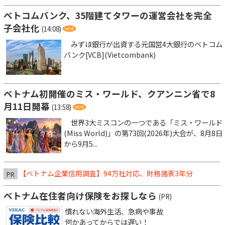
ベトコムバンク、35階建てタワーの運営会社を完全
子会社化
(14:08)
みずほ銀行が出資する元国営4大銀行のベトコム
バンク[VCB](Vietcombank)
ベトナム初開催のミス・ワールド、クアンニン省で8
月11日開幕
(13:58)
世界3大ミスコンの一つである「ミス・ワールド
(Miss World)」の第73回(2026年)大会が、8月8日
から9月5...
【ベトナム企業信用調査】94万社対応、財務諸表3年分
PR
ベトナム在住者向け保険をお探しなら
(PR)
慣れない海外生活、急病や事故
何かあってからでは遅い！