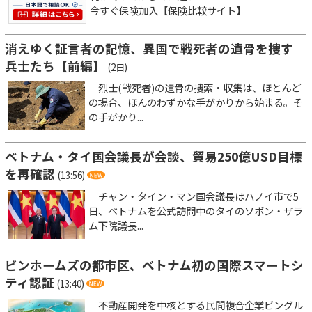
今すぐ保険加入【保険比較サイト】
消えゆく証言者の記憶、異国で戦死者の遺骨を捜す
兵士たち【前編】
(2日)
烈士(戦死者)の遺骨の捜索・収集は、ほとんど
の場合、ほんのわずかな手がかりから始まる。そ
の手がかり...
ベトナム・タイ国会議長が会談、貿易250億USD目標
を再確認
(13:56)
チャン・タイン・マン国会議長はハノイ市で5
日、ベトナムを公式訪問中のタイのソポン・ザラ
ム下院議長...
ビンホームズの都市区、ベトナム初の国際スマートシ
ティ認証
(13:40)
不動産開発を中核とする民間複合企業ビングル