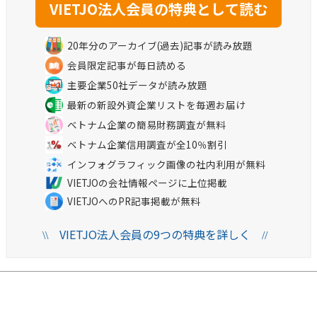
20年分のアーカイブ(過去)記事が読み放題
会員限定記事が毎日読める
主要企業50社データが読み放題
最新の新設外資企業リストを毎週お届け
ベトナム企業の簡易財務調査が無料
ベトナム企業信用調査が全10％割引
インフォグラフィック画像の社内利用が無料
VIETJOの会社情報ページに上位掲載
VIETJOへのPR記事掲載が無料
VIETJO法人会員の9つの特典を詳しく
\\
//