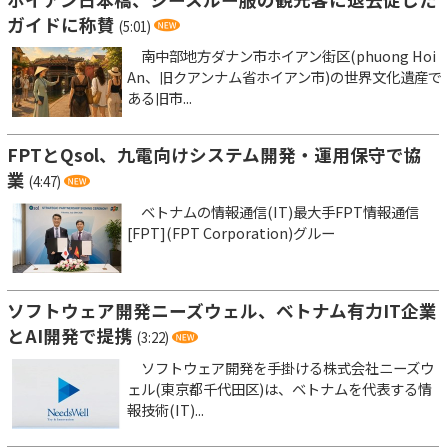
ガイドに称賛
(5:01)
南中部地方ダナン市ホイアン街区(phuong Hoi
An、旧クアンナム省ホイアン市)の世界文化遺産で
ある旧市...
FPTとQsol、九電向けシステム開発・運用保守で協
業
(4:47)
ベトナムの情報通信(IT)最大手FPT情報通信
[FPT](FPT Corporation)グルー
ソフトウェア開発ニーズウェル、ベトナム有力IT企業
とAI開発で提携
(3:22)
ソフトウェア開発を手掛ける株式会社ニーズウ
ェル(東京都千代田区)は、ベトナムを代表する情
報技術(IT)...