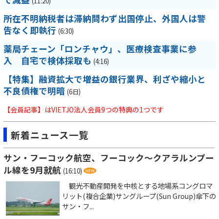
(11:20)
所在不明納税者は滞納問わず出国停止、外国人は警
告なく即執行
(6:30)
薬局チェーン「ロンチャウ」、医療検査事業に参
入 自宅で検体採取も
(4:16)
【特集】融資拡大で増益の銀行業界、利ざや縮小と
不良債権で明暗
(6日)
【会員記事】はVIETJO法人会員9つの特典の1つです
新着ニュース一覧
サン・フーコック航空、フーコック～クアラルンプー
ル線を9月就航
(16:10)
観光不動産開発を中核とする地場系コングロマ
リット(複合企業)サングループ(Sun Group)傘下の
サン・フ...