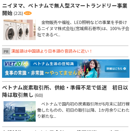
ニイヌマ、ベトナムで無人型スマートランドリー事業
開始
(2:21)
金物販売や福祉、LED照明などの事業を手掛け
るニイヌマ株式会社(宮城県石巻市)は、100％子会
社であるベ...
漢越語は中国語より日本語の音読みに近い！
PR
ベトナム炭素取引所、供給・準備不足で低迷 初日以
降は取引無し
(6日)
ベトナムで国内初の炭素取引所が6月末に試行稼
働したものの、初日の取引以降、1か月余りにわた
り新たな...