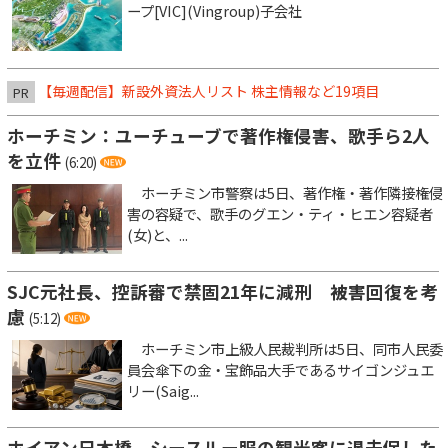
ープ[VIC](Vingroup)子会社
【毎週配信】新設外資法人リスト 株主情報など19項目
PR
ホーチミン：ユーチューブで著作権侵害、歌手ら2人
を立件
(6:20)
ホーチミン市警察は5日、著作権・著作隣接権侵
害の容疑で、歌手のグエン・ティ・ヒエン容疑者
(女)と、...
SJC元社長、控訴審で禁固21年に減刑 被害回復を考
慮
(5:12)
ホーチミン市上級人民裁判所は5日、同市人民委
員会傘下の金・宝飾品大手であるサイゴンジュエ
リー(Saig...
ホイアン日本橋、シースルー服の観光客に退去促した