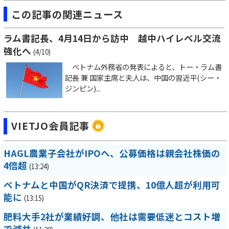
この記事の関連ニュース
ラム書記長、4月14日から訪中 越中ハイレベル交流
強化へ
(4/10)
ベトナム外務省の発表によると、トー・ラム書
記長 兼 国家主席と夫人は、中国の習近平(シー・
ジンピン)...
VIETJO会員記事
HAGL農業子会社がIPOへ、公募価格は親会社株価の
4倍超
(13:24)
ベトナムと中国がQR決済で提携、10億人超が利用可
能に
(13:15)
肥料大手2社が業績好調、他社は需要低迷とコスト増
で減益