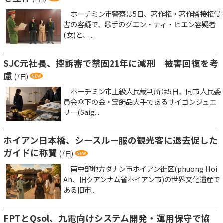
ホーチミン市警察は5日、著作権・著作隣接権侵
害の容疑で、歌手のグエン・ティ・ヒエン容疑者
(女)と、...
SJC元社長、控訴審で禁固21年に減刑 被害回復を考
慮
(7日)
ホーチミン市上級人民裁判所は5日、同市人民委
員会傘下の金・宝飾品大手であるサイゴンジュエ
リー(Saig...
ホイアン日本橋、シースルー服の観光客に退去促した
ガイドに称賛
(7日)
南中部地方ダナン市ホイアン街区(phuong Hoi
An、旧クアンナム省ホイアン市)の世界文化遺産で
ある旧市...
FPTとQsol、九電向けシステム開発・運用保守で協