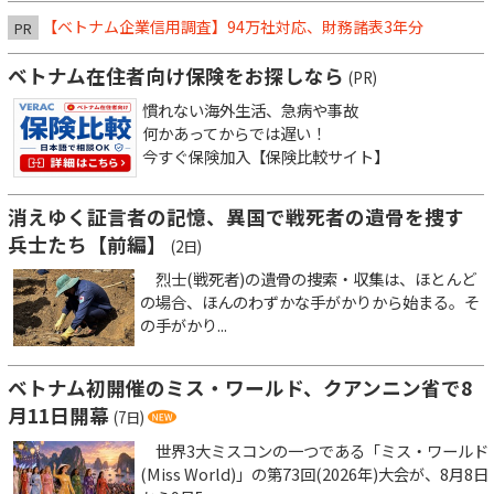
【ベトナム企業信用調査】94万社対応、財務諸表3年分
PR
ベトナム在住者向け保険をお探しなら
(PR)
慣れない海外生活、急病や事故
何かあってからでは遅い！
今すぐ保険加入【保険比較サイト】
消えゆく証言者の記憶、異国で戦死者の遺骨を捜す
兵士たち【前編】
(2日)
烈士(戦死者)の遺骨の捜索・収集は、ほとんど
の場合、ほんのわずかな手がかりから始まる。そ
の手がかり...
ベトナム初開催のミス・ワールド、クアンニン省で8
月11日開幕
(7日)
世界3大ミスコンの一つである「ミス・ワールド
(Miss World)」の第73回(2026年)大会が、8月8日