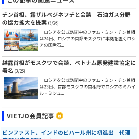
チン首相、露ザルベジネフチと会談 石油ガス分野
の協力拡大を提案
(3/26)
ロシアを公式訪問中のファム・ミン・チン首相
は24日、ロシアの首都モスクワに本拠を置くロシ
アの国営石...
越露首相がモスクワで会談、ベトナム原発建設協定に
署名
(3/25)
ロシアを公式訪問中のファム・ミン・チン首相
は23日、首都モスクワの首相府でロシアのミハイ
ル・ミシュ...
VIETJO会員記事
ビンファスト、インドのビハール州に初進出 代理