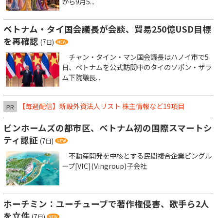
から9月5...
ベトナム・タイ国会議長が会談、貿易250億USD目標
を再確認
(7日)
チャン・タイン・マン国会議長はハノイ市で5
日、ベトナムを公式訪問中のタイのソポン・ザラ
ム下院議長...
【毎週配信】新設外資法人リスト 株主情報など19項目
PR
ビンホームズの都市区、ベトナム初の国際スマートシ
ティ認証
(7日)
不動産開発を中核とする民間複合企業ビングル
ープ[VIC](Vingroup)子会社
ホーチミン：ユーチューブで著作権侵害、歌手ら2人
を立件
(7日)