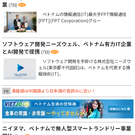
業
(7日)
ベトナムの情報通信(IT)最大手FPT情報通信
[FPT](FPT Corporation)グルー
ソフトウェア開発ニーズウェル、ベトナム有力IT企業
とAI開発で提携
(7日)
ソフトウェア開発を手掛ける株式会社ニーズウ
ェル(東京都千代田区)は、ベトナムを代表する情
報技術(IT)...
漢越語は中国語より日本語の音読みに近い！
PR
ニイヌマ、ベトナムで無人型スマートランドリー事業