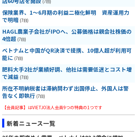
店60号店を開設
(7日)
保険業界、1～6月期の利益二極化鮮明 資産運用力
で明暗
(7日)
HAGL農業子会社がIPOへ、公募価格は親会社株価の
4倍超
(7日)
ベトナムと中国がQR決済で提携、10億人超が利用可
能に
(7日)
肥料大手2社が業績好調、他社は需要低迷とコスト増
で減益
(7日)
所在不明納税者は滞納問わず出国停止、外国人は警
告なく即執行
(7日)
【会員記事】はVIETJO法人会員9つの特典の1つです
新着ニュース一覧