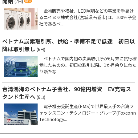
開始
(7日)
金物販売や福祉、LED照明などの事業を手掛け
るニイヌマ株式会社(宮城県石巻市)は、100％子会
社であるベ...
ベトナム炭素取引所、供給・準備不足で低迷 初日以
降は取引無し
(6日)
ベトナムで国内初の炭素取引所が6月末に試行稼
働したものの、初日の取引以降、1か月余りにわた
り新たな...
台湾鴻海のベトナム子会社、90億円増資 EV充電ス
タンド生産へ
(6日)
電子機器受託生産(EMS)で世界最大手の台湾フ
ォックスコン・テクノロジー・グループ(Foxconn
Technology...