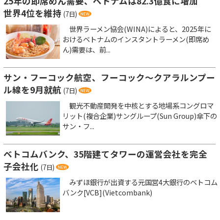
25年の即席めん需要、ベトナムは82.3億食に増加
世界4位を維持
(7日)
世界ラーメン協会(WINA)によると、2025年に
おけるベトナムのインスタントラーメン(即席め
ん)需要は、前...
サン・フーコック航空、フーコック～クアラルンプー
ル線を9月就航
(7日)
観光不動産開発を中核とする地場系コングロマ
リット(複合企業)サングループ(Sun Group)傘下の
サン・フ...
ベトコムバンク、35階建てタワーの運営会社を完全
子会社化
(7日)
みずほ銀行が出資する元国営4大銀行のベトコム
バンク[VCB](Vietcombank)