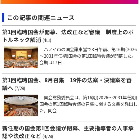
この記事の関連ニュース
第1回臨時国会が開幕、法改正など審議 制度上のボ
トルネック解消
(4日)
ハノイ市の国会議事堂で3日午前、第16期(2026
～2031年任期)国会の第1回臨時会議が開幕した。
会期は17日...
第1回臨時国会、8月召集 19件の法案・決議案を審
議へ
(7/29)
国会常務委員会は、第16期(2026～2031年任期)
国会の第1回臨時会議の召集に関する文書を発出し
た。同会...
新任期の国会第1回会議が閉幕、主要指導者の人事承
認や法改正など
(4/28)