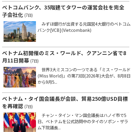
ベトコムバンク、35階建てタワーの運営会社を完全
子会社化
(7日)
みずほ銀行が出資する元国営4大銀行のベトコム
バンク[VCB](Vietcombank)
ベトナム初開催のミス・ワールド、クアンニン省で8
月11日開幕
(7日)
世界3大ミスコンの一つである「ミス・ワールド
(Miss World)」の第73回(2026年)大会が、8月8日
から9月5...
ベトナム・タイ国会議長が会談、貿易250億USD目標
を再確認
(7日)
チャン・タイン・マン国会議長はハノイ市で5
日、ベトナムを公式訪問中のタイのソポン・ザラ
ム下院議長...