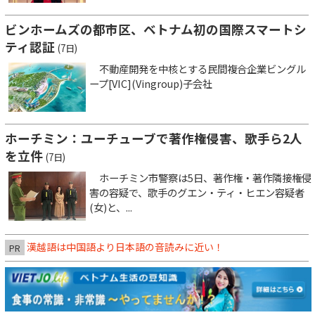
ビンホームズの都市区、ベトナム初の国際スマートシ
ティ認証
(7日)
不動産開発を中核とする民間複合企業ビングル
ープ[VIC](Vingroup)子会社
ホーチミン：ユーチューブで著作権侵害、歌手ら2人
を立件
(7日)
ホーチミン市警察は5日、著作権・著作隣接権侵
害の容疑で、歌手のグエン・ティ・ヒエン容疑者
(女)と、...
漢越語は中国語より日本語の音読みに近い！
PR