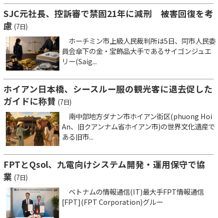
SJC元社長、控訴審で禁固21年に減刑 被害回復を考
慮
(7日)
ホーチミン市上級人民裁判所は5日、同市人民委
員会傘下の金・宝飾品大手であるサイゴンジュエ
リー(Saig...
ホイアン日本橋、シースルー服の観光客に退去促した
ガイドに称賛
(7日)
南中部地方ダナン市ホイアン街区(phuong Hoi
An、旧クアンナム省ホイアン市)の世界文化遺産で
ある旧市...
FPTとQsol、九電向けシステム開発・運用保守で協
業
(7日)
ベトナムの情報通信(IT)最大手FPT情報通信
[FPT](FPT Corporation)グルー