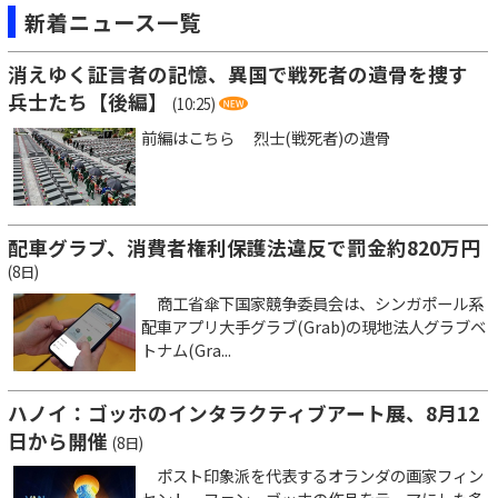
新着ニュース一覧
消えゆく証言者の記憶、異国で戦死者の遺骨を捜す
兵士たち【後編】
(10:25)
前編はこちら 烈士(戦死者)の遺骨
配車グラブ、消費者権利保護法違反で罰金約820万円
(8日)
商工省傘下国家競争委員会は、シンガポール系
配車アプリ大手グラブ(Grab)の現地法人グラブベ
トナム(Gra...
ハノイ：ゴッホのインタラクティブアート展、8月12
日から開催
(8日)
ポスト印象派を代表するオランダの画家フィン