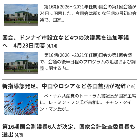
第16期(2026～2031年任期)国会の第1回会議が
24日に閉幕した。今国会は新たな任期の最初の会
議で、国家...
国会、ドンナイ市設立など4つの決議案を追加審議
へ 4月23日閉幕
(4/14)
第16期(2026～2031年任期)国会の第1回会議
で、会議の後半日程のプログラムの追加および調
整に関する内...
新指導部発足、中国やロシアなど各国首脳が祝辞
(4/9)
ベトナム共産党のトー・ラム書記長が国家主席
に、レ・ミン・フン氏が首相に、チャン・タイ
ン・マン氏が...
第16期国会副議長6人が決定、国家会計監査委員長も
選出
(4/8)