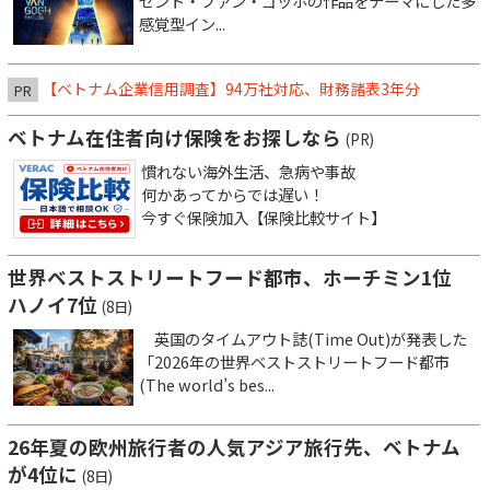
セント・ファン・ゴッホの作品をテーマにした多
感覚型イン...
【ベトナム企業信用調査】94万社対応、財務諸表3年分
PR
ベトナム在住者向け保険をお探しなら
(PR)
慣れない海外生活、急病や事故
何かあってからでは遅い！
今すぐ保険加入【保険比較サイト】
世界ベストストリートフード都市、ホーチミン1位
ハノイ7位
(8日)
英国のタイムアウト誌(Time Out)が発表した
「2026年の世界ベストストリートフード都市
(The world’s bes...
26年夏の欧州旅行者の人気アジア旅行先、ベトナム
が4位に
(8日)