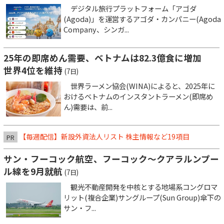
デジタル旅行プラットフォーム「アゴダ
(Agoda)」を運営するアゴダ・カンパニー(Agoda
Company、シンガ...
25年の即席めん需要、ベトナムは82.3億食に増加
世界4位を維持
(7日)
世界ラーメン協会(WINA)によると、2025年に
おけるベトナムのインスタントラーメン(即席め
ん)需要は、前...
【毎週配信】新設外資法人リスト 株主情報など19項目
PR
サン・フーコック航空、フーコック～クアラルンプー
ル線を9月就航
(7日)
観光不動産開発を中核とする地場系コングロマ
リット(複合企業)サングループ(Sun Group)傘下の
サン・フ...