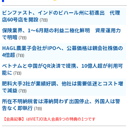
ビンファスト、インドのビハール州に初進出 代理
店60号店を開設
(7日)
保険業界、1～6月期の利益二極化鮮明 資産運用力
で明暗
(7日)
HAGL農業子会社がIPOへ、公募価格は親会社株価の
4倍超
(7日)
ベトナムと中国がQR決済で提携、10億人超が利用可
能に
(7日)
肥料大手2社が業績好調、他社は需要低迷とコスト増
で減益
(7日)
所在不明納税者は滞納問わず出国停止、外国人は警
告なく即執行
(7日)
【会員記事】はVIETJO法人会員9つの特典の1つです