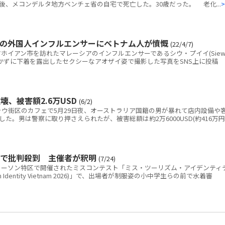
後、メコンデルタ地方ベンチェ省の自宅で死亡した。30歳だった。 老化...
>
出の外国人インフルエンサーにベトナム人が憤慨
(22/4/7)
イアン市を訪れたマレーシアのインフルエンサーであるシウ・プイイ(Sie
ンを履かずに下着を露出したセクシーなアオザイ姿で撮影した写真をSNS上に投稿
、被害額2.6万USD
(6/2)
ウ街区のカフェで5月29日夜、オーストラリア国籍の男が暴れて店内設備や
た。男は警察に取り押さえられたが、被害総額は約2万6000USD(約416万円
Sで批判殺到 主催者が釈明
(7/24)
ーソン特区で開催されたミスコンテスト「ミス・ツーリズム・アイデンティ
ism Identity Vietnam 2026)」で、出場者が制服姿の小中学生らの前で水着審