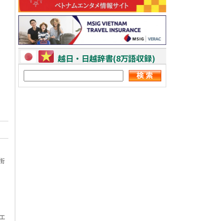
越日・日越辞書(8万語収録)
街
エ