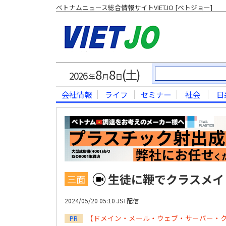
ベトナムニュース総合情報サイトVIETJO [ベトジョー]
8
8
(土)
2026
年
月
日
会社情報
ライフ
セミナー
社会
日
生徒に鞭でクラスメイ
三面
2024/05/20 05:10 JST配信
【ドメイン・メール・ウェブ・サーバー・
PR