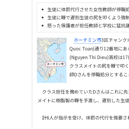
生徒に体罰代行させた女性教師が停職
生徒に鞭で遅刻生徒の尻を叩くよう強
怒った保護者が担任教師と学校に猛抗
ホーチミン市
3区チャンクオ
Quoc Toan)通り12番地
(Nguyen Thi Dieu)高
クラスメイトの尻を鞭で叩
師Dさんを停職処分とするこ
クラス担任を務めていたDさんはこれに先立
メイトに樹脂製の鞭を手渡し、遅刻した生
計6人が指示を受け、体罰の代行を強要さ