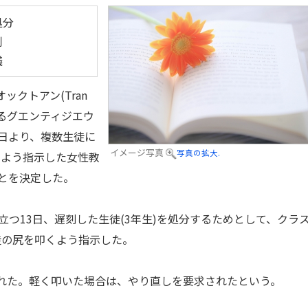
処分
制
議
ックトアン(Tran
にあるグエンティジエウ
校は17日より、複数生徒に
イメージ写真
写真の拡大.
くよう指示した女性教
とを決定した。
つ13日、遅刻した生徒(3年生)を処分するためとして、クラ
徒の尻を叩くよう指示した。
れた。軽く叩いた場合は、やり直しを要求されたという。