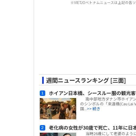
※VIETJOベトナムニュースは上記の
週間ニュースランキング [三面]
ホイアン日本橋、シースルー服の観光客
南中部地方ダナン市ホイアン街区
のシンボルの「来遠橋(Cau L
国...
>> 続き
老化病の女性が30歳で死亡、11年に日
当時26歳にして老婆のように