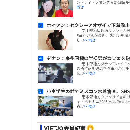
ン・ティ・フオンさんが19日午
続き
ホイアン：セクシーアオザイで下着露
南中部沿岸地方クアンナム省ホ
Pui Yi)さんが最近、ズボ
し...
>> 続き
ダナン：豪州国籍の半裸男がカフェを破壊
南中部地方ダナン市ハイチャ
の所持品を破壊する事件が発生し
に...
>> 続き
小中学生の前でミスコン水着審査、SN
南中部地方クアンガイ省のリ
ィ・ベトナム2026(Miss Tour
査...
>> 続き
VIETJO会員記事