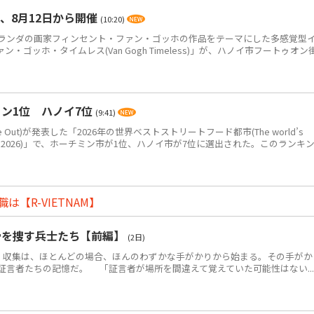
、8月12日から開催
(10:20)
ンダの画家フィンセント・ファン・ゴッホの作品をテーマにした多感覚型
ゴッホ・タイムレス(Van Gogh Timeless)」が、ハノイ市フートゥオン
ン1位 ハノイ7位
(9:41)
Out)が発表した「2026年の世界ベストストリートフード都市(The world’s
eet food in 2026)」で、ホーチミン市が1位、ハノイ市が7位に選出された。このランキ
【R-VIETNAM】
骨を捜す兵士たち【前編】
(2日)
・収集は、ほとんどの場合、ほんのわずかな手がかりから始まる。その手がか
証言者たちの記憶だ。 「証言者が場所を間違えて覚えていた可能性はない...