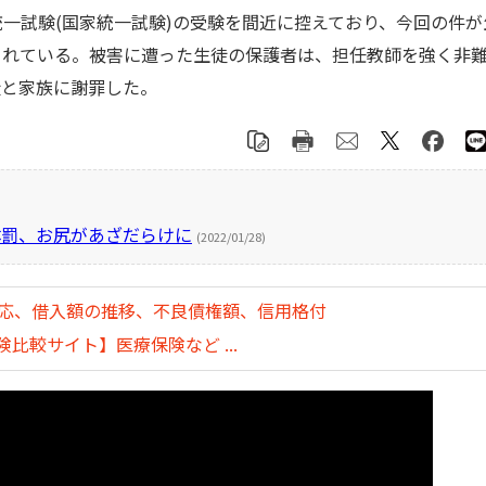
統一試験(国家統一試験)の受験を間近に控えており、今回の件が
されている。被害に遭った生徒の保護者は、担任教師を強く非
徒と家族に謝罪した。
体罰、お尻があざだらけに
(2022/01/28)
対応、借入額の推移、不良債権額、信用格付
比較サイト】医療保険など ...