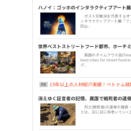
ハノイ：ゴッホのインタラクティブアート展
ポスト印象派を代表するオラ
ンタラクティブアート展「ファン・
区(p...
世界ベストストリートフード都市、ホーチミ
英国のタイムアウト誌(Time 
best cities for str
グ...
15年以上の人材紹介実績！ベトナム就職は
PR
消えゆく証言者の記憶、異国で戦死者の遺
烈士(戦死者)の遺骨の捜索
とは、日に日に年老いていく