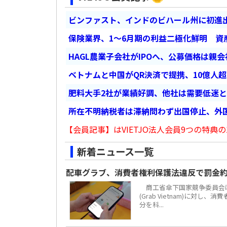
ビンファスト、インドのビハール州に初進出
保険業界、1～6月期の利益二極化鮮明 資
HAGL農業子会社がIPOへ、公募価格は親
ベトナムと中国がQR決済で提携、10億人
肥料大手2社が業績好調、他社は需要低迷
所在不明納税者は滞納問わず出国停止、外
【会員記事】はVIETJO法人会員9つの特典の
新着ニュース一覧
配車グラブ、消費者権利保護法違反で罰金約
商工省傘下国家競争委員会は
(Grab Vietnam)に対し
分を科...