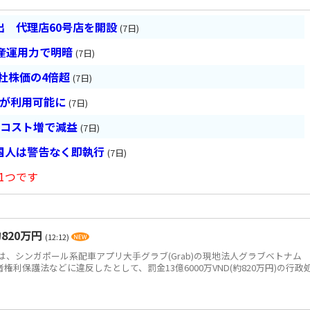
 代理店60号店を開設
(7日)
産運用力で明暗
(7日)
会社株価の4倍超
(7日)
超が利用可能に
(7日)
とコスト増で減益
(7日)
国人は警告なく即執行
(7日)
1つです
820万円
(12:12)
、シンガポール系配車アプリ大手グラブ(Grab)の現地法人グラブベトナム
、消費者権利保護法などに違反したとして、罰金13億6000万VND(約820万円)の行政