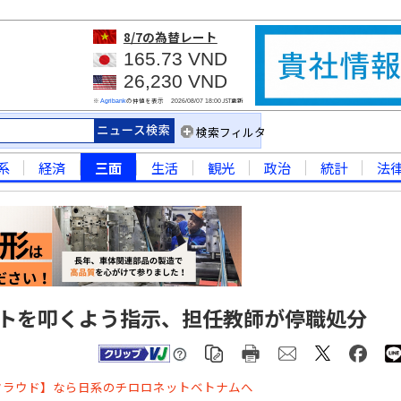
8/7
の為替レート
165.73 VND
26,230 VND
※
の仲値を表示
JST更新
Agribank
2026/08/07 18:00
検索フィルタ
系
経済
三面
生活
観光
政治
統計
法
トを叩くよう指示、担任教師が停職処分
クラウド】なら日系のチロロネットベトナムへ