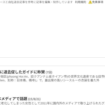
各ソースと自社過去記事を参考に記事を編集・制作しています
利用規約
免責事項
に退去促したガイドに称賛
(7日)
(phuong Hoi An、旧クアンナム省ホイアン市)の世界文化遺産である旧市
ai Vien、別称：日本橋、橋寺)」で、露出度の高いシースルーの衣装を着た外
本メディアで話題
(15/8/21)
老化してしまった女性として2011年に国内外のメディアで取り上げられたグ