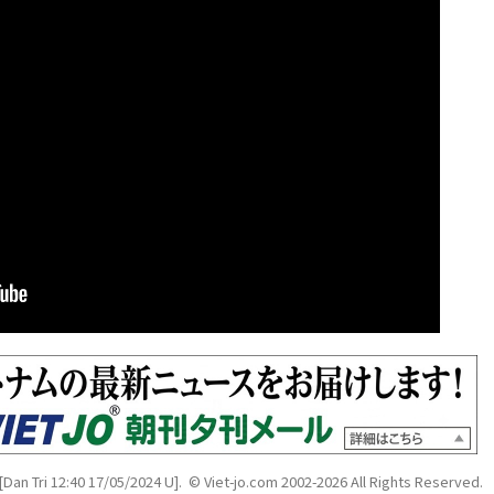
[Dan Tri 12:40 17/05/2024 U]. © Viet-jo.com 2002-2026 All Rights Reserved.