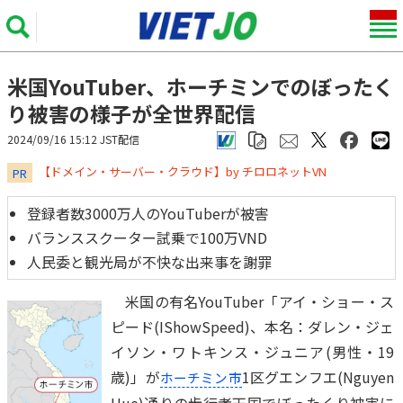
米国YouTuber、ホーチミンでのぼったく
り被害の様子が全世界配信
2024/09/16 15:12 JST配信
​​​​​​​【ドメイン・サーバー・クラウド】by チロロネットVN
PR
登録者数3000万人のYouTuberが被害
バランススクーター試乗で100万VND
人民委と観光局が不快な出来事を謝罪
米国の有名YouTuber「アイ・ショー・ス
ピード(IShowSpeed)、本名：ダレン・ジェ
イソン・ワトキンス・ジュニア(男性・19
歳)」が
1区グエンフエ(Nguyen
ホーチミン市