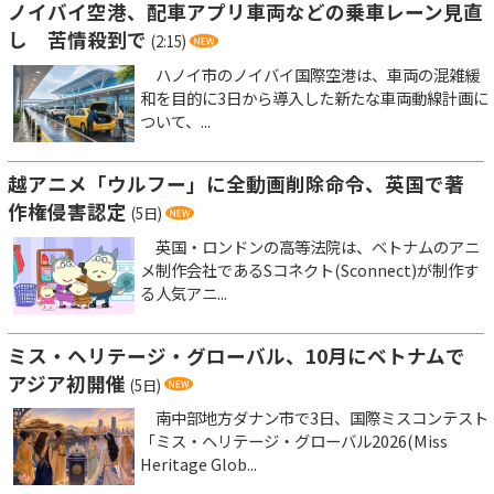
ノイバイ空港、配車アプリ車両などの乗車レーン見直
し 苦情殺到で
(2:15)
ハノイ市のノイバイ国際空港は、車両の混雑緩
和を目的に3日から導入した新たな車両動線計画に
ついて、...
越アニメ「ウルフー」に全動画削除命令、英国で著
作権侵害認定
(5日)
英国・ロンドンの高等法院は、ベトナムのアニ
メ制作会社であるSコネクト(Sconnect)が制作す
る人気アニ...
ミス・ヘリテージ・グローバル、10月にベトナムで
アジア初開催
(5日)
南中部地方ダナン市で3日、国際ミスコンテスト
「ミス・ヘリテージ・グローバル2026(Miss
Heritage Glob...