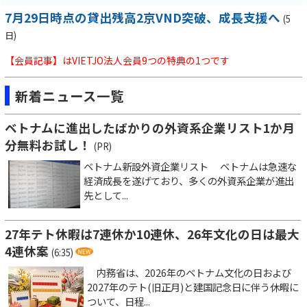
7月29日時点の貸出残高2京VND突破、成長支援へ
(5
日)
【会員記事】はVIETJO法人会員9つの特典の1つです
新着ニュース一覧
ベトナムに進出したばかりの外資系企業リスト1か月
分無料お試し！
(PR)
ベトナム新設外資企業リスト ベトナムは急速な
経済成長を遂げており、多くの外資系企業が進出
先として...
27年テト休暇は7連休か10連休、26年文化の日は最大
4連休案
(6:35)
内務省は、2026年のベトナム文化の日および
2027年のテト(旧正月)と建国記念日に伴う休暇に
ついて、日程...