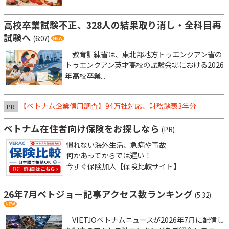
高校卒業試験不正、328人の結果取り消し・全科目再
試験へ
(6:07)
教育訓練省は、東北部地方トゥエンクアン省の
トゥエンクアン英才高校の試験会場における2026
年高校卒業...
【ベトナム企業信用調査】94万社対応、財務諸表3年分
PR
ベトナム在住者向け保険をお探しなら
(PR)
慣れない海外生活、急病や事故
何かあってからでは遅い！
今すぐ保険加入【保険比較サイト】
26年7月ベトジョー記事アクセス数ランキング
(5:32)
VIETJOベトナムニュースが2026年7月に配信し