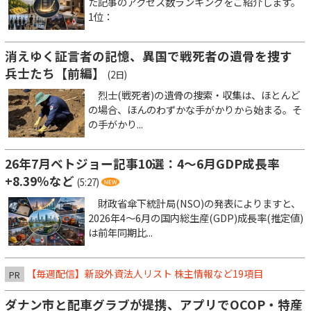
た記事のアクセス数ランキングをご紹介します。
1位：
消えゆく証言者の記憶、異国で戦死者の遺骨を捜す
兵士たち【前編】
(2日)
烈士(戦死者)の遺骨の捜索・収集は、ほとんど
の場合、ほんのわずかな手がかりから始まる。そ
の手がかり...
26年7月ベトジョー記事10選：4～6月GDP成長率
+8.39％など
(5:27)
財政省傘下統計局(NSO)の発表によりますと、
2026年4～6月の国内総生産(GDP)成長率(推定値)
は前年同期比...
【毎週配信】新設外資法人リスト 株主情報など19項目
PR
ダナン市と配車グラブが提携、アプリでOCOP・特産