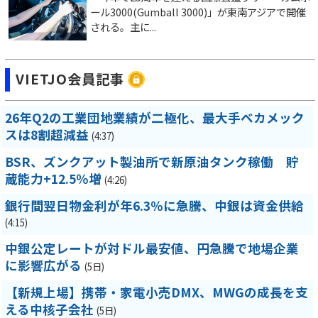
ール3000(Gumball 3000)」が東南アジアで開催
される。主に...
VIETJO会員記事
26年Q2の工業団地業績が二極化、最大手ベカメック
スは8割超減益
(4:37)
BSR、ズンクアット製油所で新原油タンク稼働 貯
蔵能力+12.5％増
(4:26)
銀行間翌日物金利が年6.3％に急騰、中銀は資金供給
(4:15)
中銀公定レートが対ドル最安値、円急騰で地場企業
に影響広がる
(5日)
【新規上場】携帯・家電小売DMX、MWGの成長を支
える中核子会社
(5日)