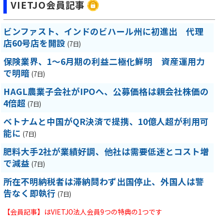
VIETJO会員記事
ビンファスト、インドのビハール州に初進出 代理
店60号店を開設
(7日)
保険業界、1～6月期の利益二極化鮮明 資産運用力
で明暗
(7日)
HAGL農業子会社がIPOへ、公募価格は親会社株価の
4倍超
(7日)
ベトナムと中国がQR決済で提携、10億人超が利用可
能に
(7日)
肥料大手2社が業績好調、他社は需要低迷とコスト増
で減益
(7日)
所在不明納税者は滞納問わず出国停止、外国人は警
告なく即執行
(7日)
【会員記事】はVIETJO法人会員9つの特典の1つです