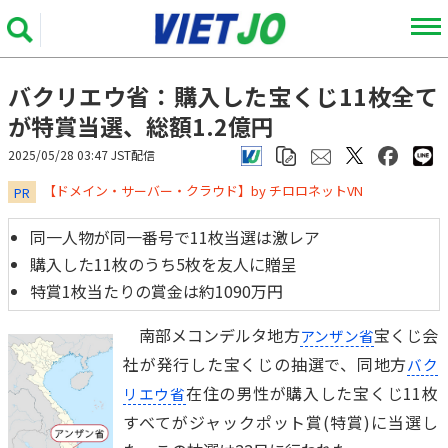
バクリエウ省：購入した宝くじ11枚全て
が特賞当選、総額1.2億円
2025/05/28 03:47 JST配信
​​​​​​​【ドメイン・サーバー・クラウド】by チロロネットVN
PR
同一人物が同一番号で11枚当選は激レア
購入した11枚のうち5枚を友人に贈呈
特賞1枚当たりの賞金は約1090万円
南部メコンデルタ地方
宝くじ会
アンザン省
社が発行した宝くじの抽選で、同地方
バク
在住の男性が購入した宝くじ11枚
リエウ省
すべてがジャックポット賞(特賞)に当選し