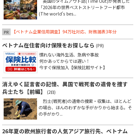
英国のタイムアウト誌(Time Out)が発表した
「2026年の世界ベストストリートフード都市
(The world’s bes...
【ベトナム企業信用調査】94万社対応、財務諸表3年分
PR
ベトナム在住者向け保険をお探しなら
(PR)
慣れない海外生活、急病や事故
何かあってからでは遅い！
今すぐ保険加入【保険比較サイト】
消えゆく証言者の記憶、異国で戦死者の遺骨を捜す
兵士たち【前編】
(2日)
烈士(戦死者)の遺骨の捜索・収集は、ほとんど
の場合、ほんのわずかな手がかりから始まる。そ
の手がかり...
26年夏の欧州旅行者の人気アジア旅行先、ベトナム