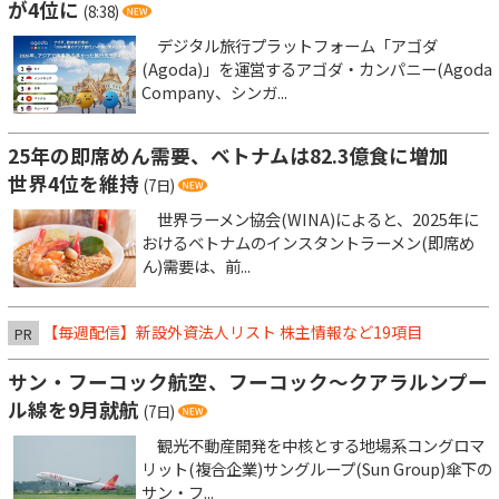
が4位に
(8:38)
デジタル旅行プラットフォーム「アゴダ
(Agoda)」を運営するアゴダ・カンパニー(Agoda
Company、シンガ...
25年の即席めん需要、ベトナムは82.3億食に増加
世界4位を維持
(7日)
世界ラーメン協会(WINA)によると、2025年に
おけるベトナムのインスタントラーメン(即席め
ん)需要は、前...
【毎週配信】新設外資法人リスト 株主情報など19項目
PR
サン・フーコック航空、フーコック～クアラルンプー
ル線を9月就航
(7日)
観光不動産開発を中核とする地場系コングロマ
リット(複合企業)サングループ(Sun Group)傘下の
サン・フ...