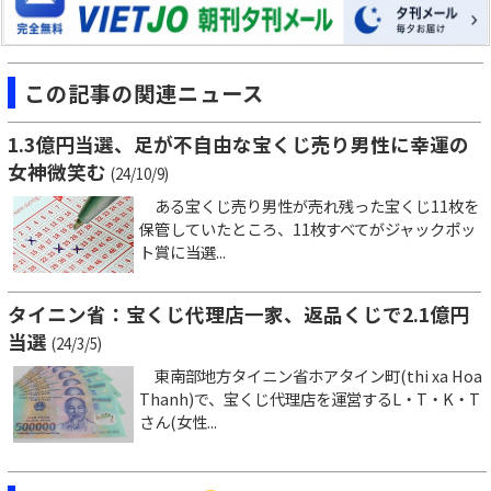
この記事の関連ニュース
1.3億円当選、足が不自由な宝くじ売り男性に幸運の
女神微笑む
(24/10/9)
ある宝くじ売り男性が売れ残った宝くじ11枚を
保管していたところ、11枚すべてがジャックポッ
ト賞に当選...
タイニン省：宝くじ代理店一家、返品くじで2.1億円
当選
(24/3/5)
東南部地方タイニン省ホアタイン町(thi xa Hoa
Thanh)で、宝くじ代理店を運営するL・T・K・T
さん(女性...