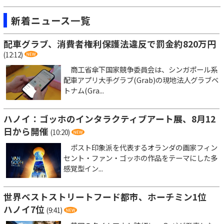
新着ニュース一覧
配車グラブ、消費者権利保護法違反で罰金約820万円
(12:12)
商工省傘下国家競争委員会は、シンガポール系
配車アプリ大手グラブ(Grab)の現地法人グラブベ
トナム(Gra...
ハノイ：ゴッホのインタラクティブアート展、8月12
日から開催
(10:20)
ポスト印象派を代表するオランダの画家フィン
セント・ファン・ゴッホの作品をテーマにした多
感覚型イン...
世界ベストストリートフード都市、ホーチミン1位
ハノイ7位
(9:41)