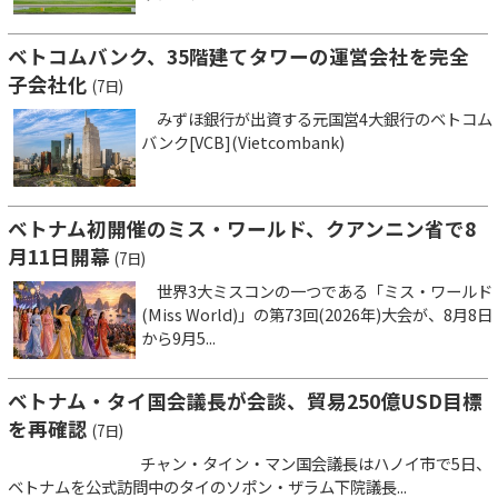
ベトコムバンク、35階建てタワーの運営会社を完全
子会社化
(7日)
みずほ銀行が出資する元国営4大銀行のベトコム
バンク[VCB](Vietcombank)
ベトナム初開催のミス・ワールド、クアンニン省で8
月11日開幕
(7日)
世界3大ミスコンの一つである「ミス・ワールド
(Miss World)」の第73回(2026年)大会が、8月8日
から9月5...
ベトナム・タイ国会議長が会談、貿易250億USD目標
を再確認
(7日)
チャン・タイン・マン国会議長はハノイ市で5日、
ベトナムを公式訪問中のタイのソポン・ザラム下院議長...