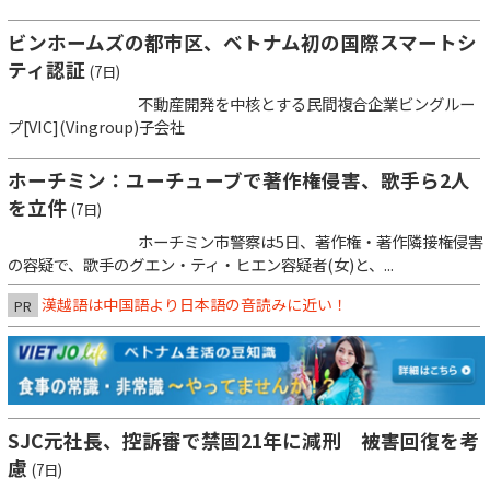
ビンホームズの都市区、ベトナム初の国際スマートシ
ティ認証
(7日)
不動産開発を中核とする民間複合企業ビングルー
プ[VIC](Vingroup)子会社
ホーチミン：ユーチューブで著作権侵害、歌手ら2人
を立件
(7日)
ホーチミン市警察は5日、著作権・著作隣接権侵害
の容疑で、歌手のグエン・ティ・ヒエン容疑者(女)と、...
漢越語は中国語より日本語の音読みに近い！
PR
SJC元社長、控訴審で禁固21年に減刑 被害回復を考
慮
(7日)