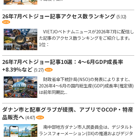
26年7月ベトジョー記事アクセス数ランキング
(5:32)
VIETJOベトナムニュースが2026年7月に配信し
た記事のアクセス数ランキングをご紹介します。
1位：
26年7月ベトジョー記事10選：4～6月GDP成長率
+8.39％など
(5:27)
財政省傘下統計局(NSO)の発表によりますと、
2026年4～6月の国内総生産(GDP)成長率(推定値)
は前年同期比...
ダナン市と配車グラブが提携、アプリでOCOP・特産
品販売へ
(4:47)
南中部地方ダナン市人民委員会は、デジタルト
ランスフォーメーション(DX)の推進およびデジタ