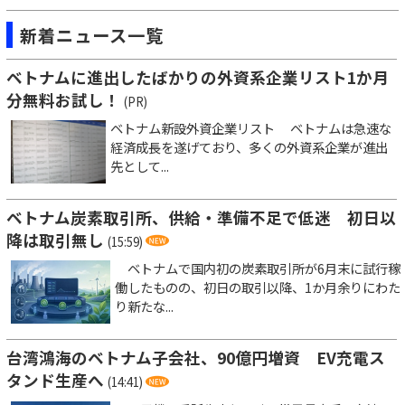
新着ニュース一覧
ベトナムに進出したばかりの外資系企業リスト1か月
分無料お試し！
(PR)
ベトナム新設外資企業リスト ベトナムは急速な
経済成長を遂げており、多くの外資系企業が進出
先として...
ベトナム炭素取引所、供給・準備不足で低迷 初日以
降は取引無し
(15:59)
ベトナムで国内初の炭素取引所が6月末に試行稼
働したものの、初日の取引以降、1か月余りにわた
り新たな...
台湾鴻海のベトナム子会社、90億円増資 EV充電ス
タンド生産へ
(14:41)