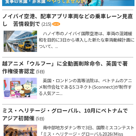
ノイバイ空港、配車アプリ車両などの乗車レーン見直
し 苦情殺到で
(2:15)
ハノイ市のノイバイ国際空港は、車両の混雑緩
和を目的に3日から導入した新たな車両動線計画に
ついて、...
越アニメ「ウルフー」に全動画削除命令、英国で著
作権侵害認定
(5日)
英国・ロンドンの高等法院は、ベトナムのアニ
メ制作会社であるSコネクト(Sconnect)が制作す
る人気アニ...
ミス・ヘリテージ・グローバル、10月にベトナムで
アジア初開催
(5日)
南中部地方ダナン市で3日、国際ミスコンテスト
「ミス・ヘリテージ・グローバル2026(Miss