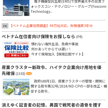
電子機器受託生産(EMS)で世界最大手の台湾フ
ォックスコン・テクノロジー・グループ(Foxconn
Technology...
【ベトナム企業信用調査】94万社対応、財務諸表3年分
PR
ベトナム在住者向け保険をお探しなら
(PR)
慣れない海外生活、急病や事故
何かあってからでは遅い！
今すぐ保険加入【保険比較サイト】
産業クラスター新政令、ハイテク企業向け用地を優
先確保
(13:03)
政府は8月1日、産業クラスターの管理・開発に
関する政令第32号/2024/ND-CPの一部を改正・補
足する政令...
消えゆく証言者の記憶、異国で戦死者の遺骨を捜す