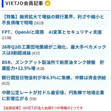
VIETJO会員記事
【特集】融資拡大で増益の銀行業界、利ざや縮小と
不良債権で明暗
(16:19)
FPT、OpenAIと提携 AI変革とセキュリティ支援
(13:08)
26年Q2の工業団地業績が二極化、最大手ベカメック
スは8割超減益
(4:37)
BSR、ズンクアット製油所で新原油タンク稼働 貯
蔵能力+12.5％増
(4:26)
銀行間翌日物金利が年6.3％に急騰、中銀は資金供給
(4:15)
中銀公定レートが対ドル最安値、円急騰で地場企業
に影響広がる
(5日)
【会員記事】はVIETJO法人会員9つの特典の1つです