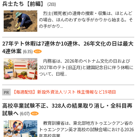
兵士たち【前編】
(2日)
烈士(戦死者)の遺骨の捜索・収集は、ほとんど
の場合、ほんのわずかな手がかりから始まる。そ
の手がかり...
27年テト休暇は7連休か10連休、26年文化の日は最大
4連休案
(6:35)
内務省は、2026年のベトナム文化の日および
2027年のテト(旧正月)と建国記念日に伴う休暇に
ついて、日程...
【毎週配信】新設外資法人リスト 株主情報など19項目
PR
高校卒業試験不正、328人の結果取り消し・全科目再
試験へ
(6:07)
教育訓練省は、東北部地方トゥエンクアン省の
トゥエンクアン英才高校の試験会場における2026
年高校卒業...