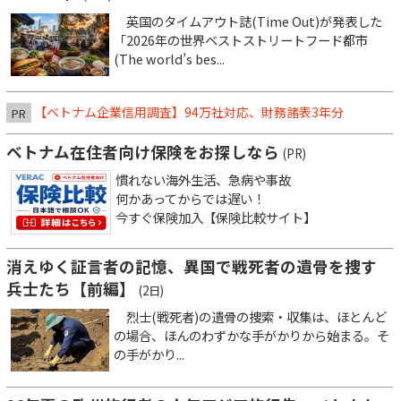
英国のタイムアウト誌(Time Out)が発表した
「2026年の世界ベストストリートフード都市
(The world’s bes...
【ベトナム企業信用調査】94万社対応、財務諸表3年分
PR
ベトナム在住者向け保険をお探しなら
(PR)
慣れない海外生活、急病や事故
何かあってからでは遅い！
今すぐ保険加入【保険比較サイト】
消えゆく証言者の記憶、異国で戦死者の遺骨を捜す
兵士たち【前編】
(2日)
烈士(戦死者)の遺骨の捜索・収集は、ほとんど
の場合、ほんのわずかな手がかりから始まる。そ
の手がかり...