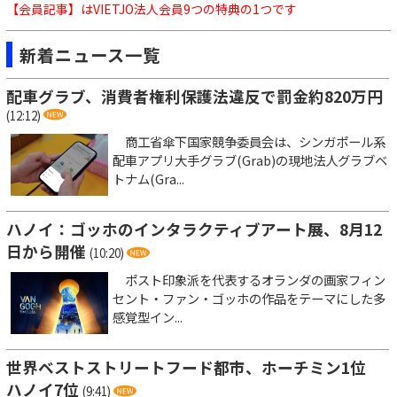
【会員記事】はVIETJO法人会員9つの特典の1つです
新着ニュース一覧
配車グラブ、消費者権利保護法違反で罰金約820万円
(12:12)
商工省傘下国家競争委員会は、シンガポール系
配車アプリ大手グラブ(Grab)の現地法人グラブベ
トナム(Gra...
ハノイ：ゴッホのインタラクティブアート展、8月12
日から開催
(10:20)
ポスト印象派を代表するオランダの画家フィン
セント・ファン・ゴッホの作品をテーマにした多
感覚型イン...
世界ベストストリートフード都市、ホーチミン1位
ハノイ7位
(9:41)