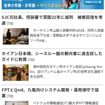
SJC元社長、控訴審で禁固21年に減刑 被害回復を考
慮
(7日)
ホーチミン市上級人民裁判所は5日、同市人民委
員会傘下の金・宝飾品大手であるサイゴンジュエ
リー(Saig...
ホイアン日本橋、シースルー服の観光客に退去促した
ガイドに称賛
(7日)
南中部地方ダナン市ホイアン街区(phuong Hoi
An、旧クアンナム省ホイアン市)の世界文化遺産で
ある旧市...
FPTとQsol、九電向けシステム開発・運用保守で協
業
(7日)
ベトナムの情報通信(IT)最大手FPT情報通信