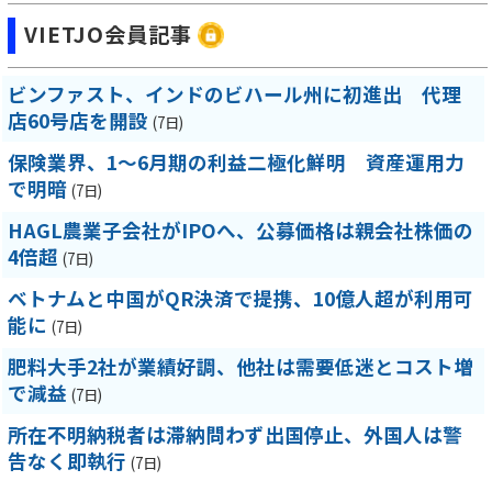
VIETJO会員記事
ビンファスト、インドのビハール州に初進出 代理
店60号店を開設
(7日)
保険業界、1～6月期の利益二極化鮮明 資産運用力
で明暗
(7日)
HAGL農業子会社がIPOへ、公募価格は親会社株価の
4倍超
(7日)
ベトナムと中国がQR決済で提携、10億人超が利用可
能に
(7日)
肥料大手2社が業績好調、他社は需要低迷とコスト増
で減益
(7日)
所在不明納税者は滞納問わず出国停止、外国人は警
告なく即執行
(7日)