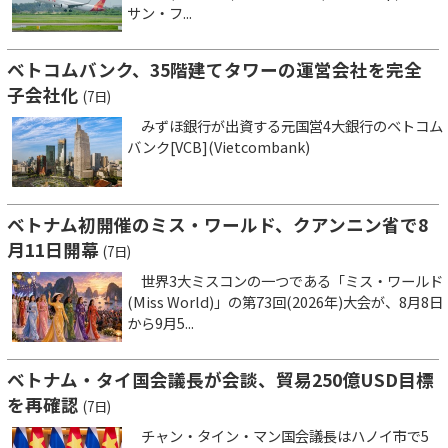
サン・フ...
ベトコムバンク、35階建てタワーの運営会社を完全
子会社化
(7日)
みずほ銀行が出資する元国営4大銀行のベトコム
バンク[VCB](Vietcombank)
ベトナム初開催のミス・ワールド、クアンニン省で8
月11日開幕
(7日)
世界3大ミスコンの一つである「ミス・ワールド
(Miss World)」の第73回(2026年)大会が、8月8日
から9月5...
ベトナム・タイ国会議長が会談、貿易250億USD目標
を再確認
(7日)
チャン・タイン・マン国会議長はハノイ市で5