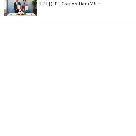
[FPT](FPT Corporation)グルー