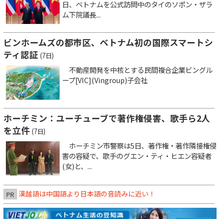
日、ベトナムを公式訪問中のタイのソポン・ザラ
ム下院議長...
ビンホームズの都市区、ベトナム初の国際スマートシ
ティ認証
(7日)
不動産開発を中核とする民間複合企業ビングル
ープ[VIC](Vingroup)子会社
ホーチミン：ユーチューブで著作権侵害、歌手ら2人
を立件
(7日)
ホーチミン市警察は5日、著作権・著作隣接権侵
害の容疑で、歌手のグエン・ティ・ヒエン容疑者
(女)と、...
漢越語は中国語より日本語の音読みに近い！
PR