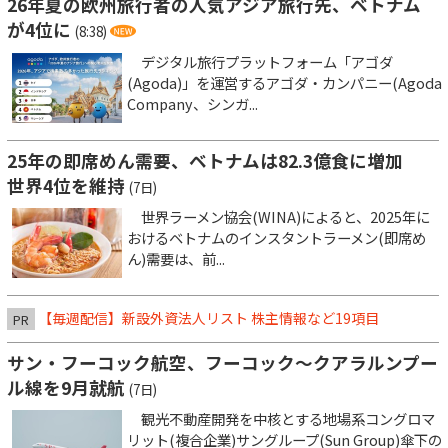
26年夏の欧州旅行者の人気アジア旅行先、ベトナム
が4位に
(8:38)
デジタル旅行プラットフォーム「アゴダ
(Agoda)」を運営するアゴダ・カンパニー(Agoda
Company、シンガ...
25年の即席めん需要、ベトナムは82.3億食に増加
世界4位を維持
(7日)
世界ラーメン協会(WINA)によると、2025年に
おけるベトナムのインスタントラーメン(即席め
ん)需要は、前...
【毎週配信】新設外資法人リスト 株主情報など19項目
PR
サン・フーコック航空、フーコック～クアラルンプー
ル線を9月就航
(7日)
観光不動産開発を中核とする地場系コングロマ
リット(複合企業)サングループ(Sun Group)傘下の