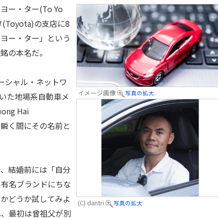
ー・ター(To Yo
Toyota)の支店に8
・ヨー・ター」という
正銘の本名だ。
ーシャル・ネットワ
イメージ画像
写真の拡大.
ていた地場系自動車メ
uong Hai
と、瞬く間にその名前と
、結婚前には「自分
、有名ブランドにちな
るかどうか試してみよ
(C) dantri
写真の拡大
れ、最初は曾祖父が別