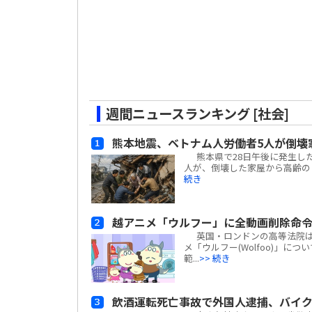
週間ニュースランキング [社会]
熊本地震、ベトナム人労働者5人が倒壊
熊本県で28日午後に発生した
人が、倒壊した家屋から高齢の日
続き
越アニメ「ウルフー」に全動画削除命
英国・ロンドンの高等法院は、ベ
メ「ウルフー(Wolfoo)」につ
範...
>> 続き
飲酒運転死亡事故で外国人逮捕、バイ