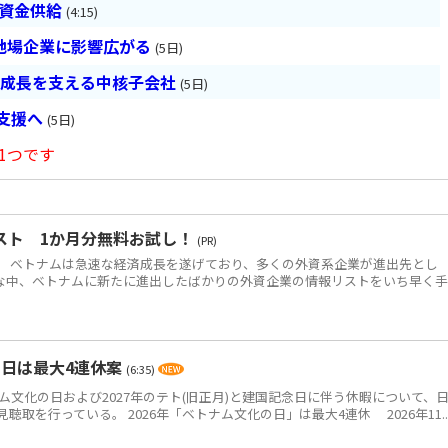
は資金供給
(4:15)
地場企業に影響広がる
(5日)
の成長を支える中核子会社
(5日)
長支援へ
(5日)
1つです
スト 1か月分無料お試し！
(PR)
 ベトナムは急速な経済成長を遂げており、多くの外資系企業が進出先とし
な中、ベトナムに新たに進出したばかりの外資企業の情報リストをいち早く
の日は最大4連休案
(6:35)
ム文化の日および2027年のテト(旧正月)と建国記念日に伴う休暇について、
取を行っている。 2026年「ベトナム文化の日」は最大4連休 2026年11..