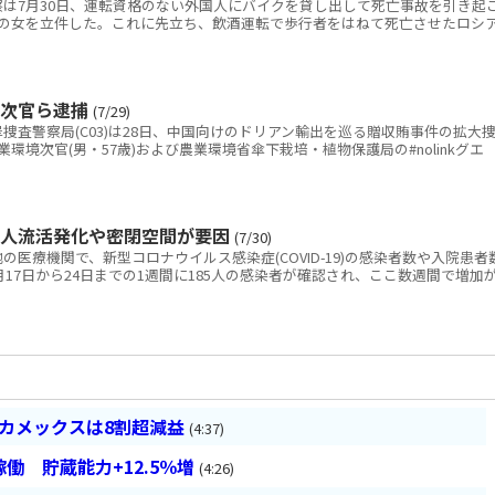
は7月30日、運転資格のない外国人にバイクを貸し出して死亡事故を引き起
の女を立件した。これに先立ち、飲酒運転で歩行者をはねて死亡させたロシ
境次官ら逮捕
(7/29)
査警察局(C03)は28日、中国向けのドリアン輸出を巡る贈収賄事件の拡大
環境次官(男・57歳)および農業環境省傘下栽培・植物保護局の#nolinkグエ
の人流活発化や密閉空間が要因
(7/30)
医療機関で、新型コロナウイルス感染症(COVID-19)の感染者数や入院患者
17日から24日までの1週間に185人の感染者が確認され、ここ数週間で増加
ベカメックスは8割超減益
(4:37)
働 貯蔵能力+12.5％増
(4:26)