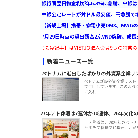
銀行間翌日物金利が年6.3％に急騰、中銀
中銀公定レートが対ドル最安値、円急騰で
【新規上場】携帯・家電小売DMX、MWG
7月29日時点の貸出残高2京VND突破、成
【会員記事】はVIETJO法人会員9つの特典の
新着ニュース一覧
ベトナムに進出したばかりの外資系企業リ
ベトナム新設外資企業リスト
て注目しています。このよう
に入れ...
27年テト休暇は7連休か10連休、26年文化
内務省は、2026年のベトナ
程案を関係機関に提示し、意見聴