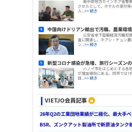
南中部地方カインホア省警察
させたとして、ホテルの受付係
人...
>> 続き
中国向けドリアン輸出で汚職、農業環
公安省傘下密輸経済汚職犯罪捜
査に関連し、ホアン・チュン農業
ン...
>> 続き
新型コロナ感染が急増、旅行シーズン
ハノイ市をはじめとする各地の
が増加傾向にある。同市では7月
目...
>> 続き
VIETJO会員記事
26年Q2の工業団地業績が二極化、最大手
BSR、ズンクアット製油所で新原油タンク稼