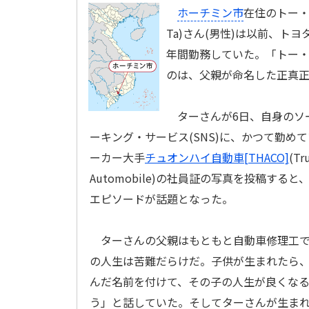
ホーチミン市
在住のトー・ヨ
Ta)さん(男性)は以前、トヨタ(
年間勤務していた。「トー
のは、父親が命名した正真
ターさんが6日、自身のソ
ーキング・サービス(SNS)に、かつて勤め
ーカー大手
チュオンハイ自動車[THACO]
(Tr
Automobile)の社員証の写真を投稿する
エピソードが話題となった。
ターさんの父親はもともと自動車修理工で
の人生は苦難だらけだ。子供が生まれたら
んだ名前を付けて、その子の人生が良くな
う」と話していた。そしてターさんが生ま