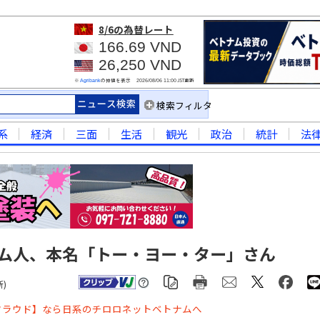
8/6
の為替レート
166.69 VND
26,250 VND
※
の仲値を表示
JST更新
Agribank
2026/08/06 11:00
検索フィルタ
系
経済
三面
生活
観光
政治
統計
法
ム人、本名「トー・ヨー・ター」さん
新
)
クラウド】なら日系のチロロネットベトナムへ