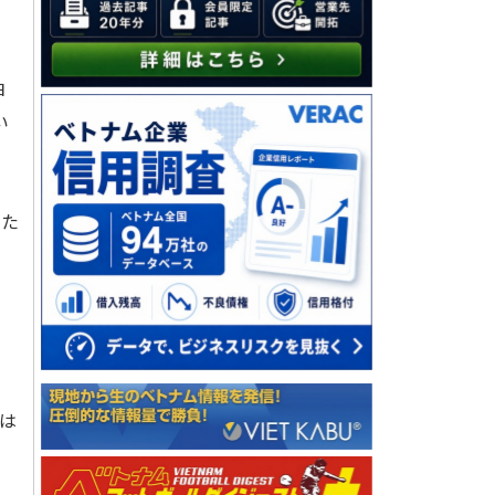
ヨ
い
った
る
は