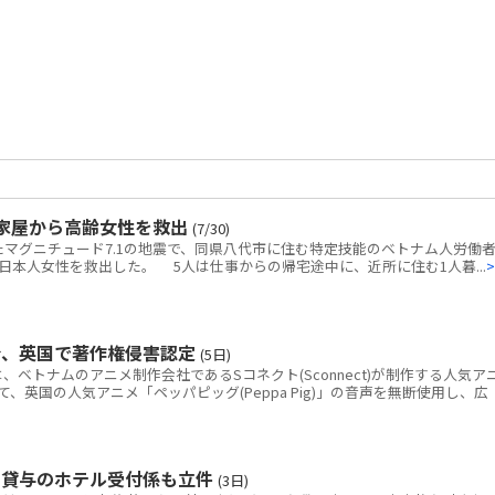
家屋から高齢女性を救出
(7/30)
マグニチュード7.1の地震で、同県八代市に住む特定技能のベトナム人労働者
本人女性を救出した。 5人は仕事からの帰宅途中に、近所に住む1人暮...
>
令、英国で著作権侵害認定
(5日)
トナムのアニメ制作会社であるSコネクト(Sconnect)が制作する人気ア
いて、英国の人気アニメ「ペッパピッグ(Peppa Pig)」の音声を無断使用し、広
ク貸与のホテル受付係も立件
(3日)