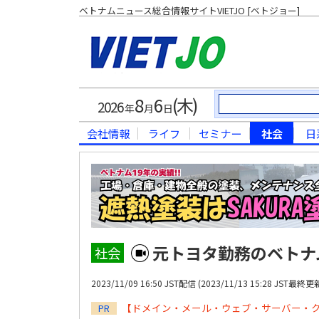
ベトナムニュース総合情報サイトVIETJO [ベトジョー]
8
6
(木)
2026
年
月
日
会社情報
ライフ
セミナー
社会
日
元トヨタ勤務のベトナ
社会
2023/11/09 16:50 JST配信 (
2023/11/13 15:28 JST最終更
【ドメイン・メール・ウェブ・サーバー・
PR