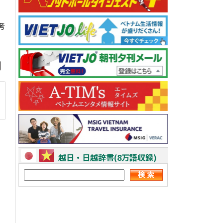
考
越日・日越辞書(8万語収録)