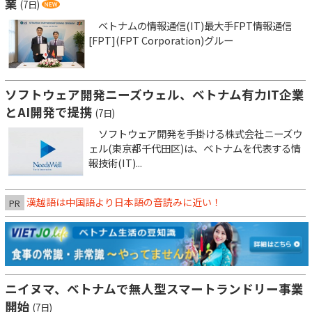
業
(7日)
ベトナムの情報通信(IT)最大手FPT情報通信
[FPT](FPT Corporation)グルー
ソフトウェア開発ニーズウェル、ベトナム有力IT企業
とAI開発で提携
(7日)
ソフトウェア開発を手掛ける株式会社ニーズウ
ェル(東京都千代田区)は、ベトナムを代表する情
報技術(IT)...
漢越語は中国語より日本語の音読みに近い！
PR
ニイヌマ、ベトナムで無人型スマートランドリー事業
開始
(7日)