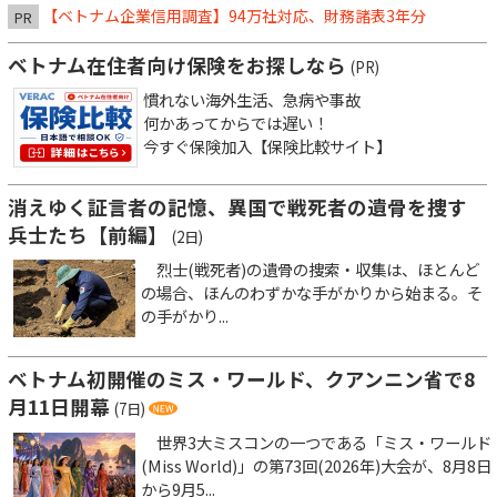
【ベトナム企業信用調査】94万社対応、財務諸表3年分
PR
ベトナム在住者向け保険をお探しなら
(PR)
慣れない海外生活、急病や事故
何かあってからでは遅い！
今すぐ保険加入【保険比較サイト】
消えゆく証言者の記憶、異国で戦死者の遺骨を捜す
兵士たち【前編】
(2日)
烈士(戦死者)の遺骨の捜索・収集は、ほとんど
の場合、ほんのわずかな手がかりから始まる。そ
の手がかり...
ベトナム初開催のミス・ワールド、クアンニン省で8
月11日開幕
(7日)
世界3大ミスコンの一つである「ミス・ワールド
(Miss World)」の第73回(2026年)大会が、8月8日
から9月5...