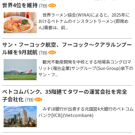
世界4位を維持
(7日)
世界ラーメン協会(WINA)によると、2025年に
おけるベトナムのインスタントラーメン(即席め
ん)需要は、前...
サン・フーコック航空、フーコック～クアラルンプー
ル線を9月就航
(7日)
観光不動産開発を中核とする地場系コングロマ
リット(複合企業)サングループ(Sun Group)傘下の
サン・フ...
ベトコムバンク、35階建てタワーの運営会社を完全
子会社化
(7日)
みずほ銀行が出資する元国営4大銀行のベトコム
バンク[VCB](Vietcombank)