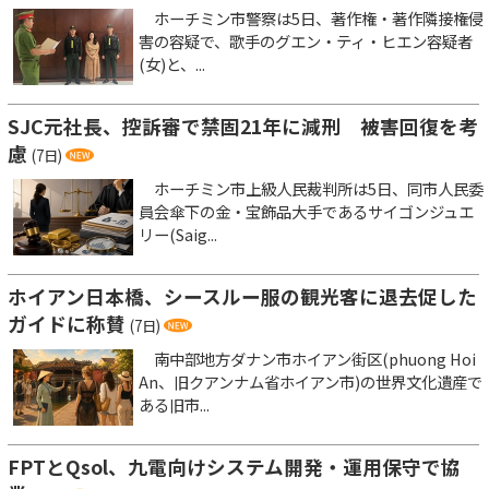
ホーチミン市警察は5日、著作権・著作隣接権侵
害の容疑で、歌手のグエン・ティ・ヒエン容疑者
(女)と、...
SJC元社長、控訴審で禁固21年に減刑 被害回復を考
慮
(7日)
ホーチミン市上級人民裁判所は5日、同市人民委
員会傘下の金・宝飾品大手であるサイゴンジュエ
リー(Saig...
ホイアン日本橋、シースルー服の観光客に退去促した
ガイドに称賛
(7日)
南中部地方ダナン市ホイアン街区(phuong Hoi
An、旧クアンナム省ホイアン市)の世界文化遺産で
ある旧市...
FPTとQsol、九電向けシステム開発・運用保守で協