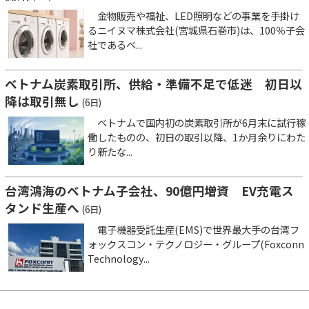
金物販売や福祉、LED照明などの事業を手掛け
るニイヌマ株式会社(宮城県石巻市)は、100％子会
社であるベ...
ベトナム炭素取引所、供給・準備不足で低迷 初日以
降は取引無し
(6日)
ベトナムで国内初の炭素取引所が6月末に試行稼
働したものの、初日の取引以降、1か月余りにわた
り新たな...
台湾鴻海のベトナム子会社、90億円増資 EV充電ス
タンド生産へ
(6日)
電子機器受託生産(EMS)で世界最大手の台湾フ
ォックスコン・テクノロジー・グループ(Foxconn
Technology...