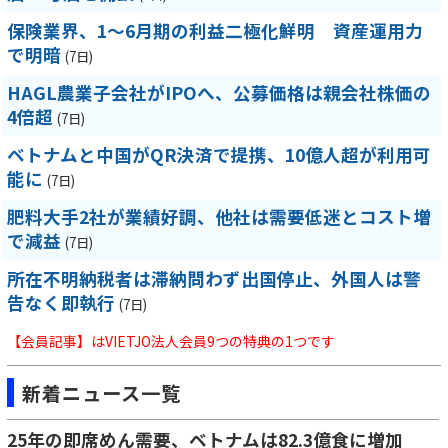
保険業界、1～6月期の利益二極化鮮明 資産運用力
で明暗
(7日)
HAGL農業子会社がIPOへ、公募価格は親会社株価の
4倍超
(7日)
ベトナムと中国がQR決済で提携、10億人超が利用可
能に
(7日)
肥料大手2社が業績好調、他社は需要低迷とコスト増
で減益
(7日)
所在不明納税者は滞納問わず出国停止、外国人は警
告なく即執行
(7日)
【会員記事】はVIETJO法人会員9つの特典の1つです
新着ニュース一覧
25年の即席めん需要、ベトナムは82.3億食に増加