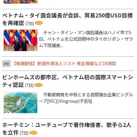
ベトナム・タイ国会議長が会談、貿易250億USD目標
を再確認
(7日)
チャン・タイン・マン国会議長はハノイ市で5
日、ベトナムを公式訪問中のタイのソポン・ザラ
ム下院議長...
【毎週配信】新設外資法人リスト 株主情報など19項目
PR
ビンホームズの都市区、ベトナム初の国際スマートシ
ティ認証
(7日)
不動産開発を中核とする民間複合企業ビングル
ープ[VIC](Vingroup)子会社
ホーチミン：ユーチューブで著作権侵害、歌手ら2人
を立件
(7日)