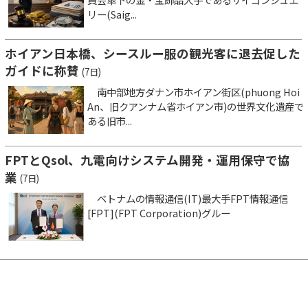
リー(Saig...
ホイアン日本橋、シースルー服の観光客に退去促した
ガイドに称賛
(7日)
南中部地方ダナン市ホイアン街区(phuong Hoi
An、旧クアンナム省ホイアン市)の世界文化遺産で
ある旧市...
FPTとQsol、九電向けシステム開発・運用保守で協
業
(7日)
ベトナムの情報通信(IT)最大手FPT情報通信
[FPT](FPT Corporation)グルー