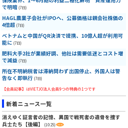
保険業界、1～6月期の利益二極化鮮明 資産運用力
で明暗
(7日)
HAGL農業子会社がIPOへ、公募価格は親会社株価の
4倍超
(7日)
ベトナムと中国がQR決済で提携、10億人超が利用可
能に
(7日)
肥料大手2社が業績好調、他社は需要低迷とコスト増
で減益
(7日)
所在不明納税者は滞納問わず出国停止、外国人は警
告なく即執行
(7日)
【会員記事】はVIETJO法人会員9つの特典の1つです
新着ニュース一覧
消えゆく証言者の記憶、異国で戦死者の遺骨を捜す
兵士たち【後編】
(10:25)