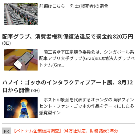
前編はこちら 烈士(戦死者)の遺骨
配車グラブ、消費者権利保護法違反で罰金約820万円
(8日)
商工省傘下国家競争委員会は、シンガポール系
配車アプリ大手グラブ(Grab)の現地法人グラブベ
トナム(Gra...
ハノイ：ゴッホのインタラクティブアート展、8月12
日から開催
(8日)
ポスト印象派を代表するオランダの画家フィン
セント・ファン・ゴッホの作品をテーマにした多
感覚型イン...
【ベトナム企業信用調査】94万社対応、財務諸表3年分
PR