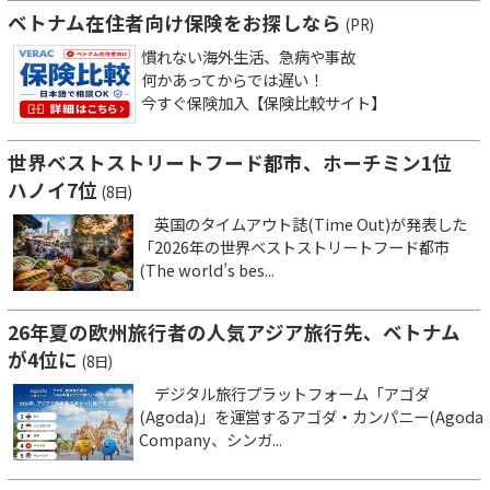
ベトナム在住者向け保険をお探しなら
(PR)
慣れない海外生活、急病や事故
何かあってからでは遅い！
今すぐ保険加入【保険比較サイト】
世界ベストストリートフード都市、ホーチミン1位
ハノイ7位
(8日)
英国のタイムアウト誌(Time Out)が発表した
「2026年の世界ベストストリートフード都市
(The world’s bes...
26年夏の欧州旅行者の人気アジア旅行先、ベトナム
が4位に
(8日)
デジタル旅行プラットフォーム「アゴダ
(Agoda)」を運営するアゴダ・カンパニー(Agoda
Company、シンガ...