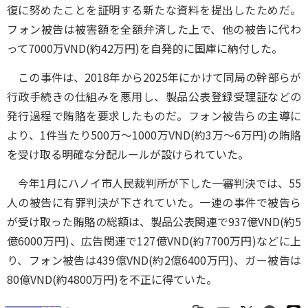
復に努めたことを証明する新たな資料を提出したためだ。
フォン被告は被害額を全額弁済した上で、他の被告に代わ
って7000万VND(約42万円)を自発的に国庫に納付した。
この事件は、2018年から2025年にかけて同局の幹部らが
行政手続きの仕組みを悪用し、製品公表登録受理証などの
発行過程で賄賂を要求したものだ。フォン被告らの主導に
より、1件当たり500万～1000万VND(約3万～6万円)の賄賂
を受け取る明確な分配ルールが設けられていた。
今年1月にハノイ市人民裁判所が下した一審判決では、55
人の被告に有罪判決が下されていた。一連の事件で被告ら
が受け取った賄賂の総額は、製品公表関連で937億VND(約5
億6000万円)、広告関連で127億VND(約7700万円)などに上
り、フォン被告は439億VND(約2億6400万円)、ガー被告は
80億VND(約4800万円)を不正に得ていた。