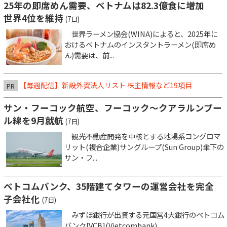
25年の即席めん需要、ベトナムは82.3億食に増加
世界4位を維持
(7日)
世界ラーメン協会(WINA)によると、2025年に
おけるベトナムのインスタントラーメン(即席め
ん)需要は、前...
【毎週配信】新設外資法人リスト 株主情報など19項目
PR
サン・フーコック航空、フーコック～クアラルンプー
ル線を9月就航
(7日)
観光不動産開発を中核とする地場系コングロマ
リット(複合企業)サングループ(Sun Group)傘下の
サン・フ...
ベトコムバンク、35階建てタワーの運営会社を完全
子会社化
(7日)
みずほ銀行が出資する元国営4大銀行のベトコム
バンク[VCB](Vietcombank)