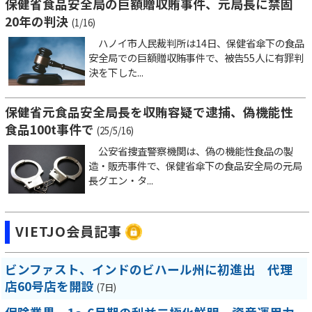
保健省食品安全局の巨額贈収賄事件、元局長に禁固
20年の判決
(1/16)
ハノイ市人民裁判所は14日、保健省傘下の食品
安全局での巨額贈収賄事件で、被告55人に有罪判
決を下した...
保健省元食品安全局長を収賄容疑で逮捕、偽機能性
食品100t事件で
(25/5/16)
公安省捜査警察機関は、偽の機能性食品の製
造・販売事件で、保健省傘下の食品安全局の元局
長グエン・タ...
VIETJO会員記事
ビンファスト、インドのビハール州に初進出 代理
店60号店を開設
(7日)