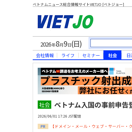
ベトナムニュース総合情報サイトVIETJO [ベトジョー]
8
9
(日)
2026
年
月
日
会社情報
ライフ
セミナー
社会
日
ベトナム入国の事前申告
社会
2026/06/01 17:26 JST配信
【ドメイン・メール・ウェブ・サーバー・
PR