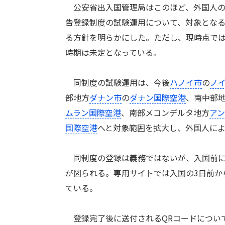
公安省出入国管理局はこのほど、外国人の
告登録制度の試験運用について、対象とな
る方針を明らかにした。ただし、現時点で
時期は未定となっている。
同制度の試験運用は、今後
ハノイ市
の
ノ
部地方
ダナン市
の
ダナン国際空港
、南中部
ムラン国際空港
、南部メコンデルタ地方
ア
国際空港
へと対象範囲を拡大し、外国人に
同制度の登録は義務ではないが、入国前に
が図られる。専用サイトでは入国の3日前か
ている。
登録完了後に送付されるQRコードについ