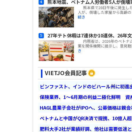
熊本地震、ベトナム人労働者5人が倒壊
熊本県で28日午後に発生した
人が、倒壊した家屋から高齢の日
続き
27年テト休暇は7連休か10連休、26年
内務省は、2026年のベトナ
案を関係機関に提示し、意見聴取を
き
VIETJO会員記事
ビンファスト、インドのビハール州に初進出
保険業界、1～6月期の利益二極化鮮明 資
HAGL農業子会社がIPOへ、公募価格は親
ベトナムと中国がQR決済で提携、10億人
肥料大手2社が業績好調、他社は需要低迷