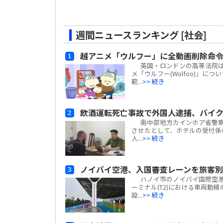
週間ニュースランキング [社会]
越アニメ「ウルフー」に全動画削除命
英国・ロンドンの高等法院は、ベ
メ「ウルフー(Wolfoo)」につ
範...
>> 続き
飲酒運転死亡事故で外国人逮捕、バイ
南中部地方カインホア省警察
させたとして、ホテルの受付係
人...
>> 続き
ノイバイ空港、入国審査レーンを旅客
ハノイ市のノイバイ国際空港は
ーミナル(T2)における車両動
設...
>> 続き