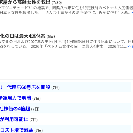
家屋から高齢女性を救出
(7/30)
マグニチュード7.1の地震で、同県八代市に住む特定技能のベトナム人労働者
本人女性を救出した。 5人は仕事からの帰宅途中に、近所に住む1人暮...
>
文化の日は最大4連休案
(6日)
ム文化の日および2027年のテト(旧正月)と建国記念日に伴う休暇について、日
行っている。 2026年「ベトナム文化の日」は最大4連休 2026年11...
>>
 代理店60号店を開設
(7日)
産運用力で明暗
(7日)
会社株価の4倍超
(7日)
超が利用可能に
(7日)
とコスト増で減益
(7日)