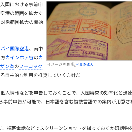
入国における事前申
る空港の範囲を拡大す
は対象範囲拡大の開始
イバイ国際空港
、南中
地方
カインホア省
の
カ
イメージ写真
写真の拡大.
ンザン省
の
フーコック
よる自主的な利用を推奨していく方針だ。
個人情報などを申告しておくことで、入国審査の効率化と迅
ら事前申告が可能で、日本語を含む複数言語での案内が用意さ
て、携帯電話などでスクリーンショットを撮っておくか印刷物