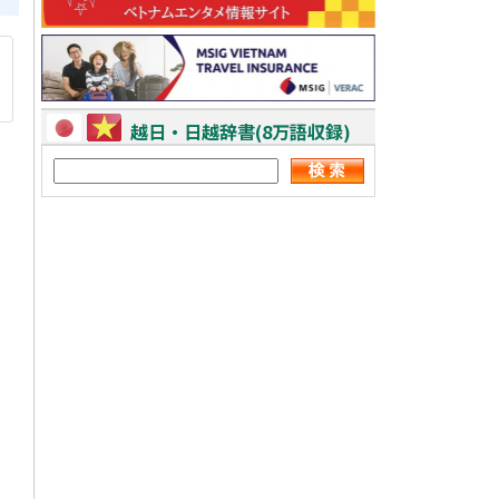
越日・日越辞書(8万語収録)