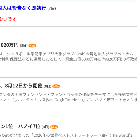
国人は警告なく即執行
(7日)
1つです
820万円
(8日)
、シンガポール系配車アプリ大手グラブ(Grab)の現地法人グラブベトナム
、消費者権利保護法などに違反したとして、罰金13億6000万VND(約820万円)の行政
、8月12日から開催
(8日)
ンダの画家フィンセント・ファン・ゴッホの作品をテーマにした多感覚型
ゴッホ・タイムレス(Van Gogh Timeless)」が、ハノイ市フートゥオン
ン1位 ハノイ7位
(8日)
Out)が発表した「2026年の世界ベストストリートフード都市(The world’s