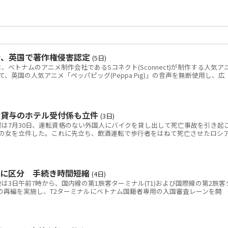
令、英国で著作権侵害認定
(5日)
トナムのアニメ制作会社であるSコネクト(Sconnect)が制作する人気ア
いて、英国の人気アニメ「ペッパピッグ(Peppa Pig)」の音声を無断使用し、広
ク貸与のホテル受付係も立件
(3日)
は7月30日、運転資格のない外国人にバイクを貸し出して死亡事故を引き起
の女を立件した。これに先立ち、飲酒運転で歩行者をはねて死亡させたロシ
別に区分 手続き時間短縮
(4日)
3日午前7時から、国内線の第1旅客ターミナル(T1)および国際線の第2旅客
線の再編を実施し、T2ターミナルにベトナム国籍者専用の入国審査レーンを開