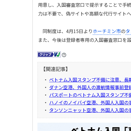
用意し、入国審査窓口で提示することで手
力は不要で、偽サイトや高額な代行サイト
同制度は、4月15日より
ホーチミン市
の
タ
また、今後は登録者専用の入国審査窓口を
【関連記事】
・
ベトナム入国スタンプ不備に注意、長
・
ダナン空港、外国人の渡航情報事前登
・
パスポートのベトナム入国スタンプ不
・
ハノイのノイバイ空港、外国人入国の
・
タンソンニャット空港、外国人入国の