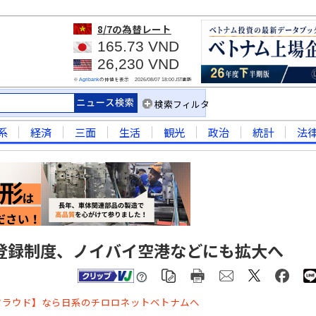
8/7
の為替レート
165.73 VND
26,230 VND
※
の仲値を表示
JST更新
Agribank
2026/08/07 18:00
検索フィルタ
系
経済
三面
生活
観光
政治
統計
法
登録制度、ノイバイ空港などにも拡大へ
クラウド】なら日系のチロロネットベトナムへ