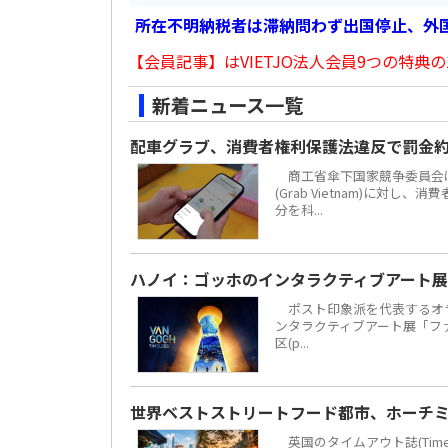
所在不明納税者は滞納問わず出国停止、外
【会員記事】はVIETJO法人会員9つの特典の
新着ニュース一覧
配車グラブ、消費者権利保護法違反で罰金約
商工省傘下国家競争委員会は
(Grab Vietnam)に対し
分を科...
ハノイ：ゴッホのインタラクティブアート展
ポスト印象派を代表するオラ
ンタラクティブアート展「ファン・
区(p...
世界ベストストリートフード都市、ホーチミ
英国のタイムアウト誌(Time 