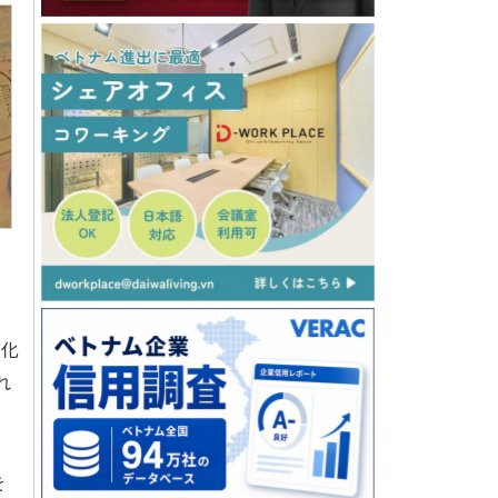
速化
れ
を