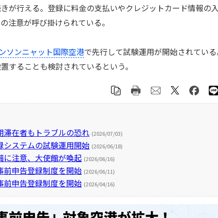
続きが行える。登録に料金の支払いやクレジットカード情報の
への注意が呼び掛けられている。
ンソンニャット国際空港
で先行して試験運用が開始されている
設置することも検討されているという。
期滞在者もトラブルの恐れ
(2026/07/03)
録システムの試験運用開始
(2026/06/18)
備に注意、大使館が喚起
(2026/06/16)
事前申告登録制度を開始
(2026/06/11)
事前申告登録制度を開始
(2026/04/16)